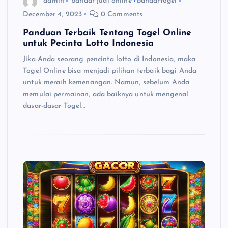
admin
bandar judi online
bandartogel
December 4, 2023
0 Comments
Panduan Terbaik Tentang Togel Online
untuk Pecinta Lotto Indonesia
Jika Anda seorang pencinta lotto di Indonesia, maka
Togel Online bisa menjadi pilihan terbaik bagi Anda
untuk meraih kemenangan. Namun, sebelum Anda
memulai permainan, ada baiknya untuk mengenal
dasar-dasar Togel…