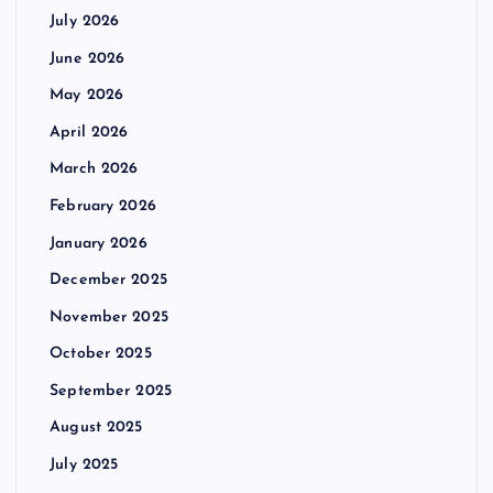
July 2026
s
June 2026
p
May 2026
April 2026
a
March 2026
g
February 2026
January 2026
i
December 2025
n
November 2025
October 2025
a
September 2025
t
August 2025
i
July 2025