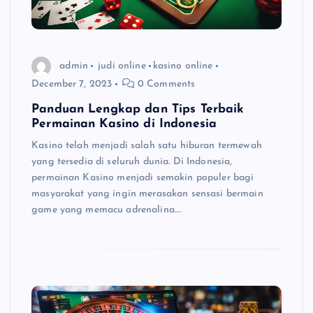
admin
judi online
kasino online
December 7, 2023
0 Comments
Panduan Lengkap dan Tips Terbaik
Permainan Kasino di Indonesia
Kasino telah menjadi salah satu hiburan termewah
yang tersedia di seluruh dunia. Di Indonesia,
permainan Kasino menjadi semakin populer bagi
masyarakat yang ingin merasakan sensasi bermain
game yang memacu adrenalina.…