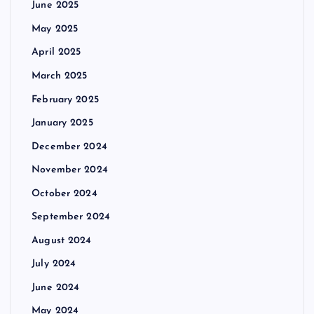
June 2025
o
May 2025
n
April 2025
March 2025
February 2025
January 2025
December 2024
November 2024
October 2024
September 2024
August 2024
July 2024
June 2024
May 2024