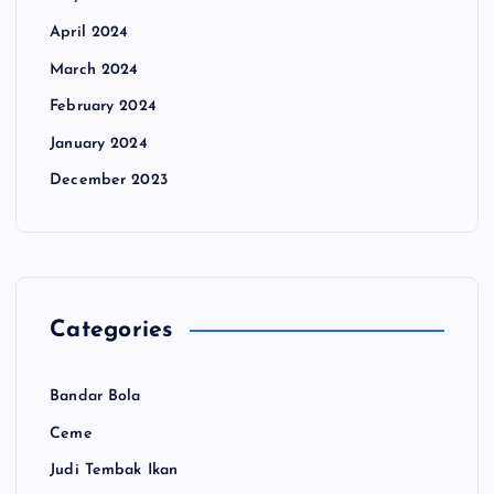
April 2024
March 2024
February 2024
January 2024
December 2023
Categories
Bandar Bola
Ceme
Judi Tembak Ikan