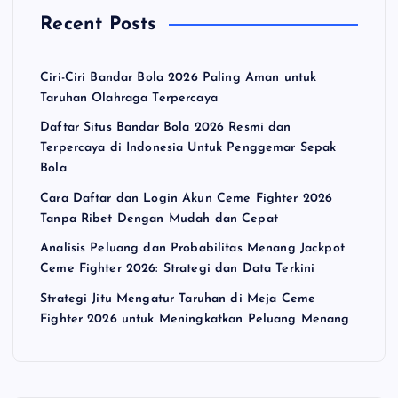
Recent Posts
Ciri-Ciri Bandar Bola 2026 Paling Aman untuk
Taruhan Olahraga Terpercaya
Daftar Situs Bandar Bola 2026 Resmi dan
Terpercaya di Indonesia Untuk Penggemar Sepak
Bola
Cara Daftar dan Login Akun Ceme Fighter 2026
Tanpa Ribet Dengan Mudah dan Cepat
Analisis Peluang dan Probabilitas Menang Jackpot
Ceme Fighter 2026: Strategi dan Data Terkini
Strategi Jitu Mengatur Taruhan di Meja Ceme
Fighter 2026 untuk Meningkatkan Peluang Menang