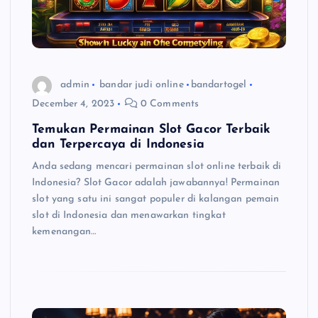
admin
bandar judi online
bandartogel
December 4, 2023
0 Comments
Temukan Permainan Slot Gacor Terbaik
dan Terpercaya di Indonesia
Anda sedang mencari permainan slot online terbaik di
Indonesia? Slot Gacor adalah jawabannya! Permainan
slot yang satu ini sangat populer di kalangan pemain
slot di Indonesia dan menawarkan tingkat
kemenangan…