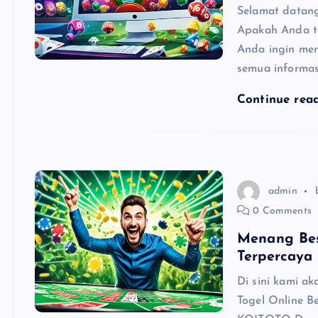
Selamat datang
Apakah Anda te
Anda ingin me
semua informas
Continue rea
admin
0 Comments
Menang Bes
Terpercaya
Di sini kami 
Togel Online B