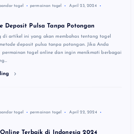
bandar togel
permainan togel
April 23, 2024
ne Deposit Pulsa Tanpa Potongan
 di artikel ini yang akan membahas tentang togel
metode deposit pulsa tanpa potongan. Jika Anda
n permainan togel online dan ingin menikmati berbagai
ng…
ding
bandar togel
permainan togel
April 22, 2024
 Online Terbaik di Indonesia 2024