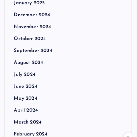
January 2025
December 2024
November 2024
October 2024
September 2024
August 2024
July 2024
June 2024
May 2024
April 2024
March 2024
February 2024