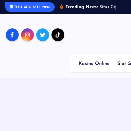
S
Trending News:
S
i
t
u
s
C
e
m
e
F
i
g
THU. AUG 6TH, 2026
k
i
p
t
o
c
o
Kasino Online
Slot 
n
t
e
n
t