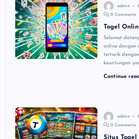
admin
0 Comments
Togel Onli
Selamat datang
online dengan 
tertarik denga
keuntungan ya
Continue rea
admin
0 Comments
Situs Togel