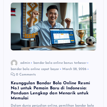
admin
bandar bola online bonus terbesar
bandar bola online cepat bayar
March 28, 2026
0 Comments
Keunggulan Bandar Bola Online Resmi
No.1 untuk Pemain Baru di Indonesia:
Panduan Lengkap dan Menarik untuk
Memulai
Dalam dunia perjudian online, pemilihan bandar bola