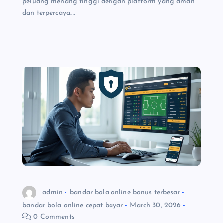
peluang menang tinggi dengan platform yang aman
dan terpercaya.…
admin
bandar bola online bonus terbesar
bandar bola online cepat bayar
March 30, 2026
0 Comments