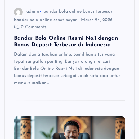
admin
bandar bola online bonus terbesar
bandar bola online cepat bayar
March 24, 2026
0 Comments
Bandar Bola Online Resmi No.1 dengan
Bonus Deposit Terbesar di Indonesia
Dalam dunia taruhan online, pemilihan situs yang
tepat sangatlah penting. Banyak orang mencari
Bandar Bola Online Resmi No.1 di Indonesia dengan
bonus deposit terbesar sebagai salah satu cara untuk
memaksimalkan…