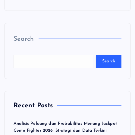
Search
Search
Recent Posts
Analisis Peluang dan Probabilitas Menang Jackpot
Ceme Fighter 2026: Strategi dan Data Terkini