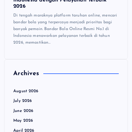
Indonesia dengan Pelayanan Terbaik
2026
Di tengah maraknya platform taruhan online, mencari
bandar bola yang terpercaya menjadi prioritas bagi
banyak pemain. Bandar Bola Online Resmi No.1 di
Indonesia menawarkan pelayanan terbaik di tahun
2026, memastikan…
Archives
August 2026
July 2026
June 2026
May 2026
April 2026