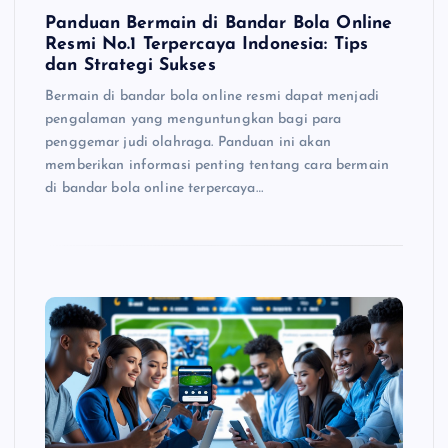
Panduan Bermain di Bandar Bola Online
Resmi No.1 Terpercaya Indonesia: Tips
dan Strategi Sukses
Bermain di bandar bola online resmi dapat menjadi
pengalaman yang menguntungkan bagi para
penggemar judi olahraga. Panduan ini akan
memberikan informasi penting tentang cara bermain
di bandar bola online terpercaya…