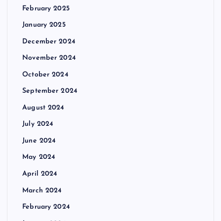
February 2025
January 2025
December 2024
November 2024
October 2024
September 2024
August 2024
July 2024
June 2024
May 2024
April 2024
March 2024
February 2024