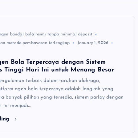
agen bandar bola resmi tanpa minimal deposit
gan metode pembayaran terlengkap
January 1, 2026
gen Bola Terpercaya dengan Sistem
s Tinggi Hari Ini untuk Menang Besar
engalaman terbaik dalam taruhan olahraga,
tform agen bola terpercaya adalah langkah yang
ara banyak pilihan yang tersedia, sistem parlay dengan
i ini menjadi…
ding