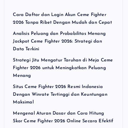
Cara Daftar dan Login Akun Ceme Fighter
2026 Tanpa Ribet Dengan Mudah dan Cepat
Analisis Peluang dan Probabilitas Menang
Jackpot Ceme Fighter 2026: Strategi dan
Data Terkini
Strategi Jitu Mengatur Taruhan di Meja Ceme
Fighter 2026 untuk Meningkatkan Peluang
Menang
Situs Ceme Fighter 2026 Resmi Indonesia
Dengan Winrate Tertinggi dan Keuntungan
Maksimal
Mengenal Aturan Dasar dan Cara Hitung
Skor Ceme Fighter 2026 Online Secara Efektif