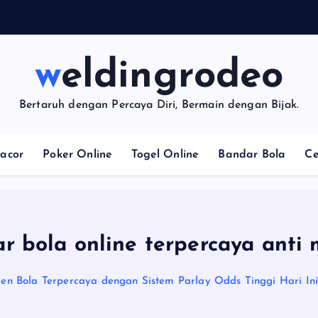
weldingrodeo
Bertaruh dengan Percaya Diri, Bermain dengan Bijak.
Gacor
Poker Online
Togel Online
Bandar Bola
C
r bola online terpercaya anti 
en Bola Terpercaya dengan Sistem Parlay Odds Tinggi Hari In