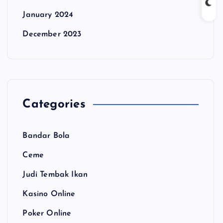
January 2024
December 2023
Categories
Bandar Bola
Ceme
Judi Tembak Ikan
Kasino Online
Poker Online