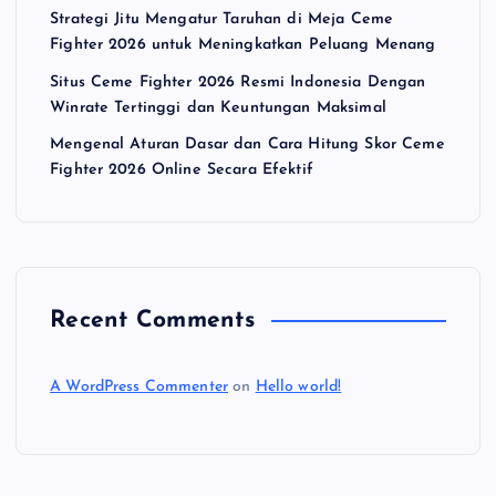
Strategi Jitu Mengatur Taruhan di Meja Ceme
Fighter 2026 untuk Meningkatkan Peluang Menang
Situs Ceme Fighter 2026 Resmi Indonesia Dengan
Winrate Tertinggi dan Keuntungan Maksimal
Mengenal Aturan Dasar dan Cara Hitung Skor Ceme
Fighter 2026 Online Secara Efektif
Recent Comments
A WordPress Commenter
on
Hello world!