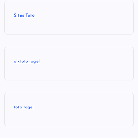
Situs Toto
olxtoto togel
toto togel