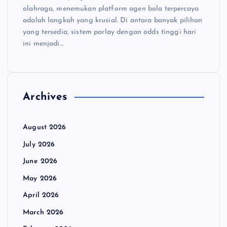
olahraga, menemukan platform agen bola terpercaya
adalah langkah yang krusial. Di antara banyak pilihan
yang tersedia, sistem parlay dengan odds tinggi hari
ini menjadi…
Archives
August 2026
July 2026
June 2026
May 2026
April 2026
March 2026