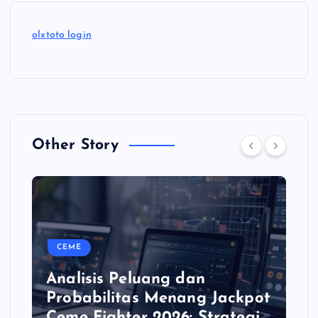
olxtoto login
Other Story
CEME
Analisis Peluang dan
Probabilitas Menang Jackpot
Ceme Fighter 2026: Strategi