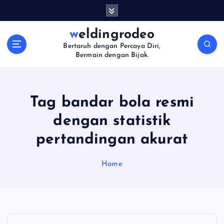
S
k
i
weldingrodeo
p
Bertaruh dengan Percaya Diri,
t
Bermain dengan Bijak.
o
c
o
n
Tag bandar bola resmi
t
dengan statistik
e
n
pertandingan akurat
t
Home