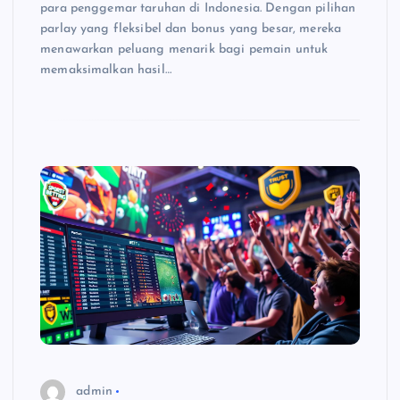
para penggemar taruhan di Indonesia. Dengan pilihan
parlay yang fleksibel dan bonus yang besar, mereka
menawarkan peluang menarik bagi pemain untuk
memaksimalkan hasil…
admin