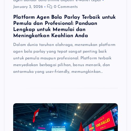
agen bandar bola online deposit e-wallet cepat
January 3, 2026
0 Comments
Platform Agen Bola Parlay Terbaik untuk
Pemula dan Profesional: Panduan
Lengkap untuk Memulai dan
Meningkatkan Keahlian Anda
Dalam dunia taruhan olahraga, menemukan platform
agen bola parlay yang tepat sangat penting baik
untuk pemula maupun profesional. Platform terbaik
menyediakan berbagai pilihan, bonus menarik, dan
antarmuka yang user-friendly, memungkinkan…