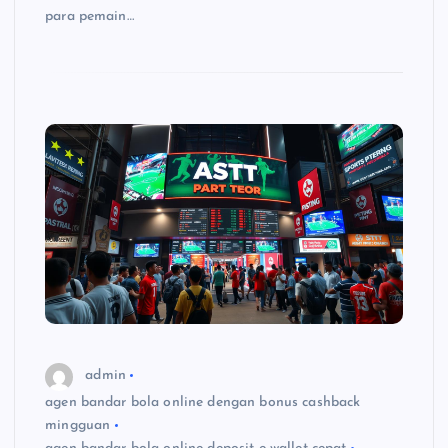
para pemain…
admin
agen bandar bola online dengan bonus cashback
mingguan