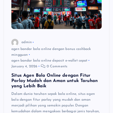
admin
agen bandar bola online dengan bonus cashback
mingguan
agen bandar bola online deposit e-wallet cepat
January 4, 2026
0 Comments
Situs Agen Bola Online dengan Fitur
Parlay Mudah dan Aman untuk Taruhan
yang Lebih Baik
Dalam dunia taruhan sepak bola online, situs agen
bola dengan fitur parlay yang mudah dan aman
menjadi pilihan yang semakin populer. Dengan
kemudahan dalam mengakses berbagai jenis taruhan,