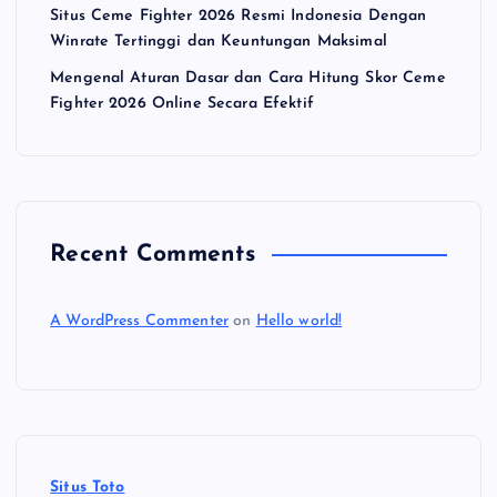
Situs Ceme Fighter 2026 Resmi Indonesia Dengan
Winrate Tertinggi dan Keuntungan Maksimal
Mengenal Aturan Dasar dan Cara Hitung Skor Ceme
Fighter 2026 Online Secara Efektif
Recent Comments
A WordPress Commenter
on
Hello world!
Situs Toto