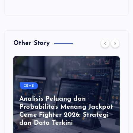
Other Story
CEME
Analisis Peluang dan
Probabilitas Menang Jackpot
Ceme Fighter 2026: Strategi
dan Data Terkini