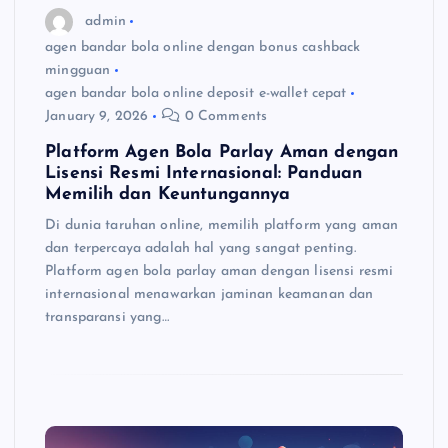
admin
agen bandar bola online dengan bonus cashback
mingguan
agen bandar bola online deposit e-wallet cepat
January 9, 2026
0 Comments
Platform Agen Bola Parlay Aman dengan
Lisensi Resmi Internasional: Panduan
Memilih dan Keuntungannya
Di dunia taruhan online, memilih platform yang aman
dan terpercaya adalah hal yang sangat penting.
Platform agen bola parlay aman dengan lisensi resmi
internasional menawarkan jaminan keamanan dan
transparansi yang…