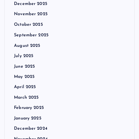
December 2025
November 2025
October 2025
September 2025
August 2025
July 2025
June 2025
May 2025
April 2025
March 2025
February 2025
January 2025
December 2024