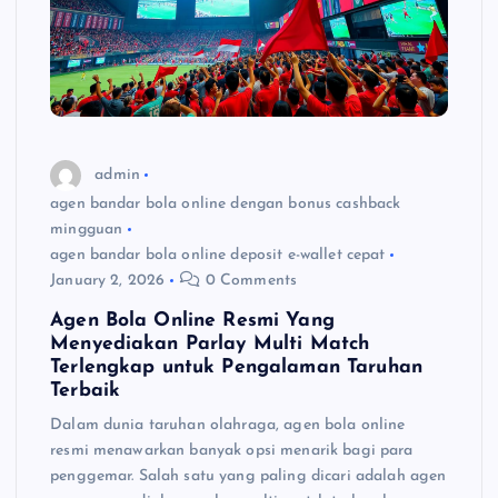
admin
agen bandar bola online dengan bonus cashback
mingguan
agen bandar bola online deposit e-wallet cepat
January 2, 2026
0 Comments
Agen Bola Online Resmi Yang
Menyediakan Parlay Multi Match
Terlengkap untuk Pengalaman Taruhan
Terbaik
Dalam dunia taruhan olahraga, agen bola online
resmi menawarkan banyak opsi menarik bagi para
penggemar. Salah satu yang paling dicari adalah agen