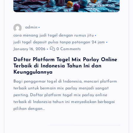
admin
cara menang judi togel dengan rumus jitu
judi togel deposit pulsa tanpa potongan 24 jam
January 16, 2026
0 Comments
Daftar Platform Togel Mix Parlay Online
Terbaik di Indonesia Tahun Ini dan
Keunggulannya
Bagi penggemar togel di Indonesia, mencari platform
terbaik untuk bermain mix parlay menjadi sangat
penting. Daftar platform togel mix parlay online
terbaik di Indonesia tahun ini menyediakan berbagai
pilihan dengan…