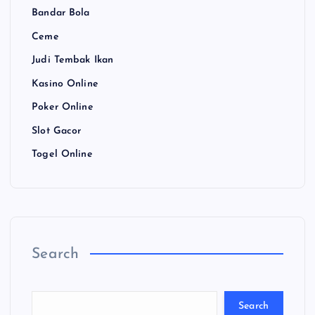
Bandar Bola
Ceme
Judi Tembak Ikan
Kasino Online
Poker Online
Slot Gacor
Togel Online
Search
Search