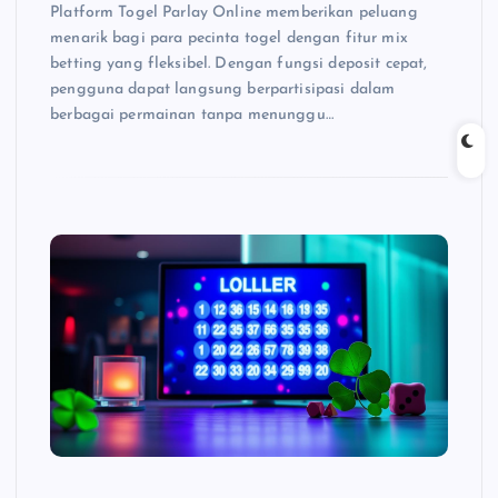
Platform Togel Parlay Online memberikan peluang
menarik bagi para pecinta togel dengan fitur mix
betting yang fleksibel. Dengan fungsi deposit cepat,
pengguna dapat langsung berpartisipasi dalam
berbagai permainan tanpa menunggu…