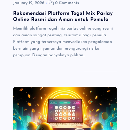
January 12, 2026
0 Comments
Rekomendasi Platform Togel Mix Parlay
Online Resmi dan Aman untuk Pemula
Memilih platform togel mix parlay online yang resmi
dan aman sangat penting, terutama bagi pemula.
Platform yang terpercaya menyediakan pengalaman
bermain yang nyaman dan mengurangi risiko
penipuan. Dengan banyaknya pilihan…