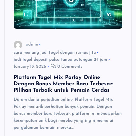
admin
cara menang judi togel dengan rumus jitu
judi togel deposit pulsa tanpa potongan 24 jam
January 18, 2026
0 Comments
Platform Togel Mix Parlay Online
Dengan Bonus Member Baru Terbesar:
Pilihan Terbaik untuk Pemain Cerdas
Dalam dunia perjudian online, Platform Togel Mix
Parlay menarik perhatian banyak pemain. Dengan
bonus member baru terbesar, platform ini menawarkan
kesempatan unik bagi mereka yang ingin memulai
pengalaman bermain mereka…