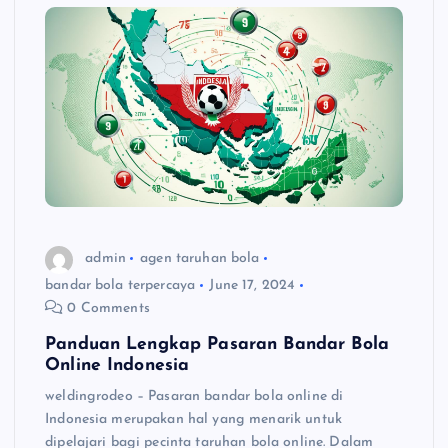
admin
agen taruhan bola
bandar bola terpercaya
June 17, 2024
0 Comments
Panduan Lengkap Pasaran Bandar Bola
Online Indonesia
weldingrodeo – Pasaran bandar bola online di
Indonesia merupakan hal yang menarik untuk
dipelajari bagi pecinta taruhan bola online. Dalam