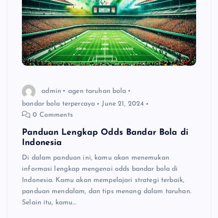
admin
agen taruhan bola
bandar bola terpercaya
June 21, 2024
0 Comments
Panduan Lengkap Odds Bandar Bola di
Indonesia
Di dalam panduan ini, kamu akan menemukan
informasi lengkap mengenai odds bandar bola di
Indonesia. Kamu akan mempelajari strategi terbaik,
panduan mendalam, dan tips menang dalam taruhan.
Selain itu, kamu…