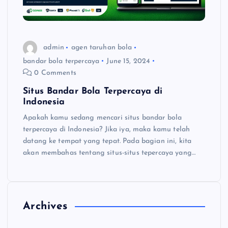
admin
agen taruhan bola
bandar bola terpercaya
June 15, 2024
0 Comments
Situs Bandar Bola Terpercaya di
Indonesia
Apakah kamu sedang mencari situs bandar bola
terpercaya di Indonesia? Jika iya, maka kamu telah
datang ke tempat yang tepat. Pada bagian ini, kita
akan membahas tentang situs-situs tepercaya yang…
Archives