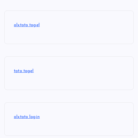
olxtoto togel
toto togel
olxtoto login