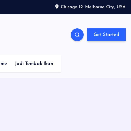
Chicago 12, Melborne City, USA
Get Started
eme
Judi Tembak Ikan