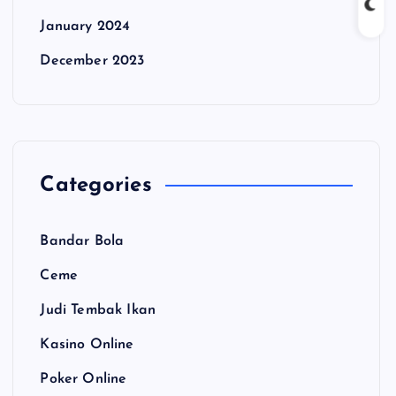
January 2024
December 2023
Categories
Bandar Bola
Ceme
Judi Tembak Ikan
Kasino Online
Poker Online