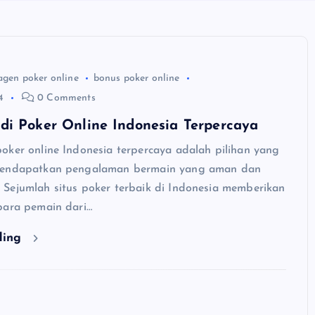
agen poker online
bonus poker online
4
0 Comments
di Poker Online Indonesia Terpercaya
oker online Indonesia terpercaya adalah pilihan yang
mendapatkan pengalaman bermain yang aman dan
Sejumlah situs poker terbaik di Indonesia memberikan
para pemain dari…
ding