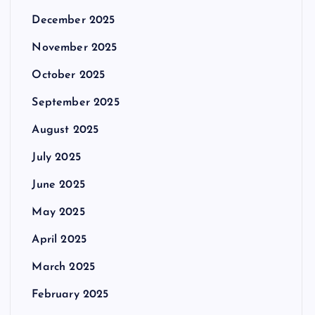
December 2025
November 2025
October 2025
September 2025
August 2025
July 2025
June 2025
May 2025
April 2025
March 2025
February 2025