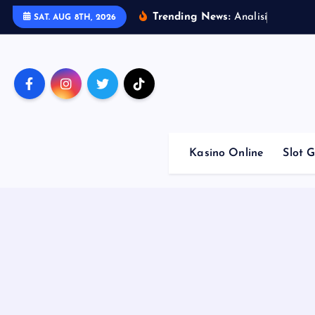
S
Trending News:
A
n
a
l
i
s
i
s
P
e
l
u
a
n
SAT. AUG 8TH, 2026
k
i
p
t
o
c
o
Kasino Online
Slot 
n
t
e
n
t