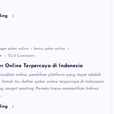
ding
agen poker online
bonus poker online
4
0 Comments
r Online Terpercaya di Indonesia
rjudian online, pemilihan platform yang tepat adalah
. Untuk itu, daftar poker online terpercaya di Indonesia
ng sangat penting. Pemain harus memastikan bahwa
h…
ding