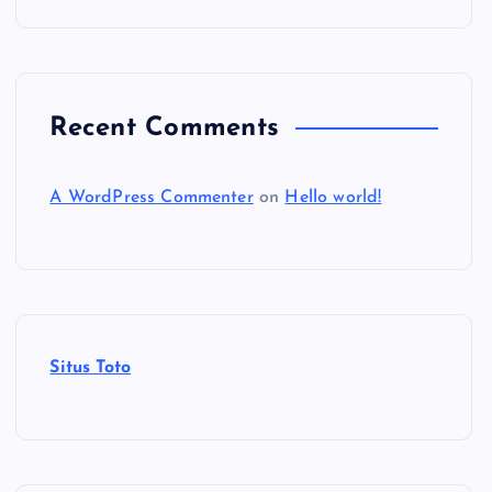
Recent Comments
A WordPress Commenter
on
Hello world!
Situs Toto