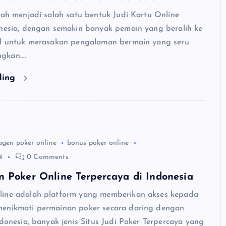
lah menjadi salah satu bentuk Judi Kartu Online
onesia, dengan semakin banyak pemain yang beralih ke
al untuk merasakan pengalaman bermain yang seru
gkan.…
ding
agen poker online
bonus poker online
4
0 Comments
 Poker Online Terpercaya di Indonesia
line adalah platform yang memberikan akses kepada
enikmati permainan poker secara daring dengan
ndonesia, banyak jenis Situs Judi Poker Terpercaya yang