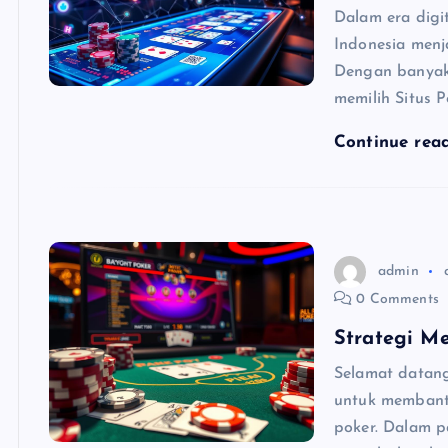
Dalam era digit
Indonesia menj
Dengan banyakn
memilih Situs 
Continue rea
admin
0 Comments
Strategi M
Selamat datan
untuk membant
poker. Dalam p