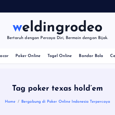
weldingrodeo
Bertaruh dengan Percaya Diri, Bermain dengan Bijak.
Gacor
Poker Online
Togel Online
Bandar Bola
C
Tag poker texas hold’em
Home
Bergabung di Poker Online Indonesia Terpercaya