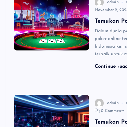
admin
November 2, 202
Temukan Po
Dalam dunia pe
poker online t
Indonesia kini 
terbaik untuk
Continue rea
admin
0 Comments
Temukan Po