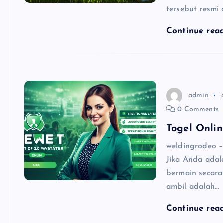
tersebut resmi
Continue rea
admin
0 Comments
Togel Onli
weldingrodeo –
Jika Anda adal
bermain secara
ambil adalah…
Continue rea