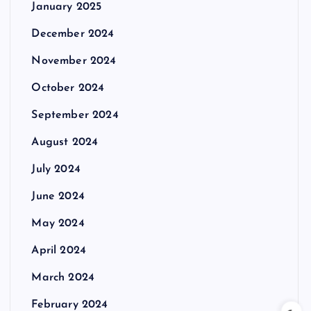
January 2025
December 2024
November 2024
October 2024
September 2024
August 2024
July 2024
June 2024
May 2024
April 2024
March 2024
February 2024