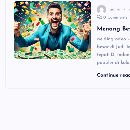
admin
0 Comments
Menang Besa
weldingrodeo 
besar di Judi 
tepat! Di Indo
populer di kal
Continue rea