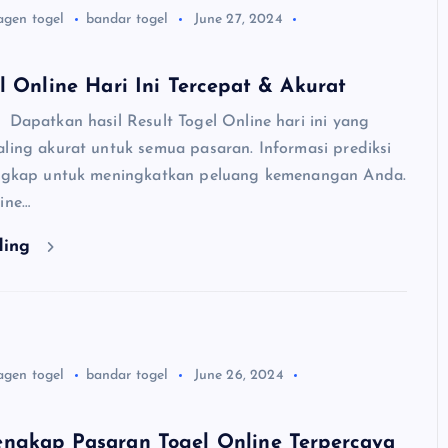
agen togel
bandar togel
June 27, 2024
l Online Hari Ini Tercepat & Akurat
 Dapatkan hasil Result Togel Online hari ini yang
aling akurat untuk semua pasaran. Informasi prediksi
engkap untuk meningkatkan peluang kemenangan Anda.
ine…
ding
agen togel
bandar togel
June 26, 2024
ngkap Pasaran Togel Online Terpercaya