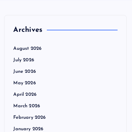
Archives
August 2026
July 2026
June 2026
May 2026
April 2026
March 2026
February 2026
January 2026