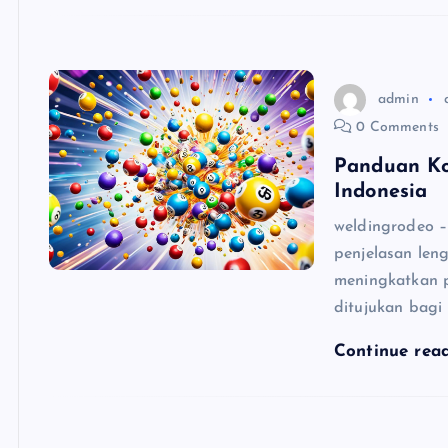
admin
0 Comments
Panduan Ko
Indonesia
weldingrodeo 
penjelasan leng
meningkatkan 
ditujukan bagi
Continue rea