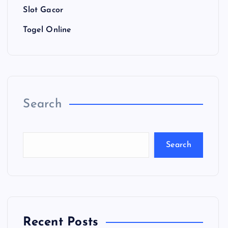
Slot Gacor
Togel Online
Search
Search
Recent Posts