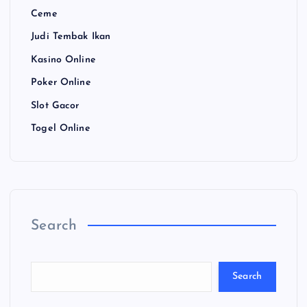
Ceme
Judi Tembak Ikan
Kasino Online
Poker Online
Slot Gacor
Togel Online
Search
Search