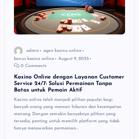
admin
agen kasino online
bonus kasino online
August 9, 2025
0 Comments
Kasino Online dengan Layanan Customer
Service 24/7: Solusi Permainan Tanpa
Batas untuk Pemain Aktif
Kasino online telah menjadi pilihan populer bagi
banyak orang yang mencari hiburan dan kesempatan
menang. Dengan semakin banyaknya pilihan yang
tersedia, penting untuk memilih platform yang tidak
hanya menawarkan permainan…