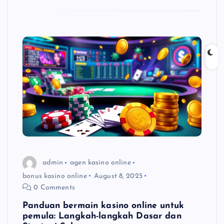
admin
agen kasino online
bonus kasino online
August 8, 2025
0 Comments
Panduan bermain kasino online untuk
pemula: Langkah-langkah Dasar dan