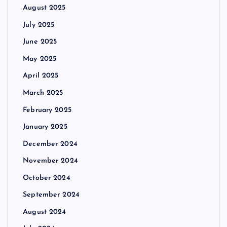
t
August 2025
i
July 2025
June 2025
o
May 2025
n
April 2025
March 2025
February 2025
January 2025
December 2024
November 2024
October 2024
September 2024
August 2024