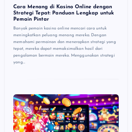
Cara Menang di Kasino Online dengan
Strategi Tepat: Panduan Lengkap untuk
Pemain Pintar
Banyak pemain kasino online mencari cara untuk
meningkatkan peluang menang mereka. Dengan
memahami permainan dan menerapkan strategi yang
tepat, mereka dapat memaksimalkan hasil dari
pengalaman bermain mereka. Menggunakan strategi
yang…