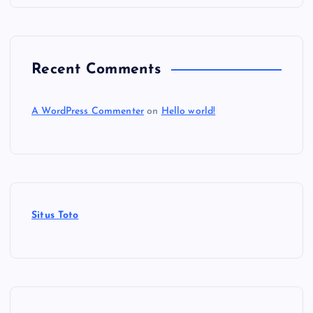
Recent Comments
A WordPress Commenter
on
Hello world!
Situs Toto