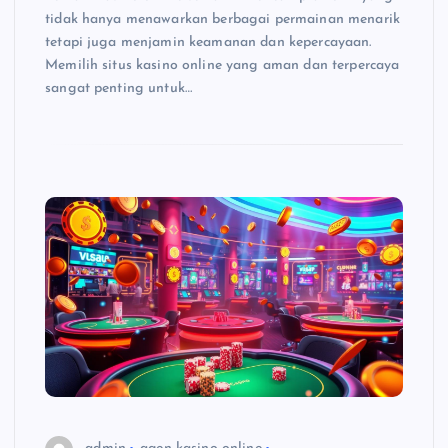
tidak hanya menawarkan berbagai permainan menarik
tetapi juga menjamin keamanan dan kepercayaan.
Memilih situs kasino online yang aman dan terpercaya
sangat penting untuk…