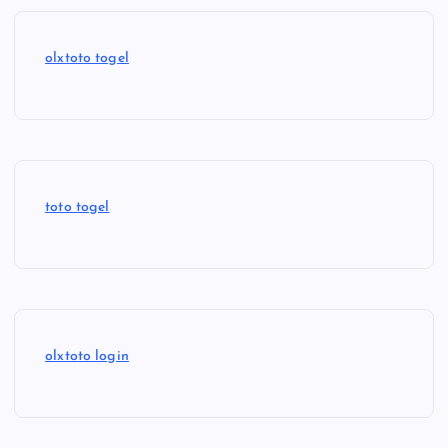
olxtoto togel
toto togel
olxtoto login