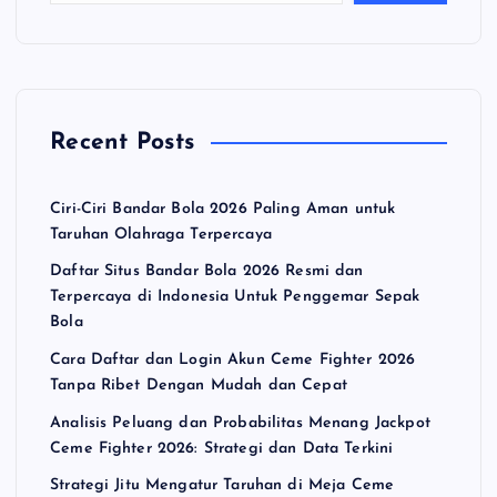
Recent Posts
Ciri-Ciri Bandar Bola 2026 Paling Aman untuk
Taruhan Olahraga Terpercaya
Daftar Situs Bandar Bola 2026 Resmi dan
Terpercaya di Indonesia Untuk Penggemar Sepak
Bola
Cara Daftar dan Login Akun Ceme Fighter 2026
Tanpa Ribet Dengan Mudah dan Cepat
Analisis Peluang dan Probabilitas Menang Jackpot
Ceme Fighter 2026: Strategi dan Data Terkini
Strategi Jitu Mengatur Taruhan di Meja Ceme