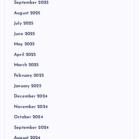
September 2025
August 2025
July 2025
June 2025
May 2025
April 2025
March 2025
February 2025
January 2025
December 2024
November 2024
October 2024
September 2024
August 2024