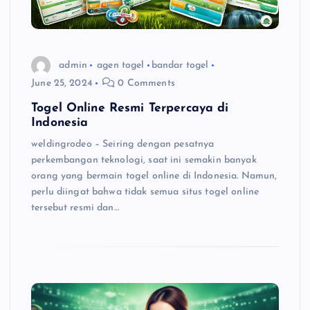
admin
agen togel
bandar togel
June 25, 2024
0 Comments
Togel Online Resmi Terpercaya di
Indonesia
weldingrodeo – Seiring dengan pesatnya
perkembangan teknologi, saat ini semakin banyak
orang yang bermain togel online di Indonesia. Namun,
perlu diingat bahwa tidak semua situs togel online
tersebut resmi dan…