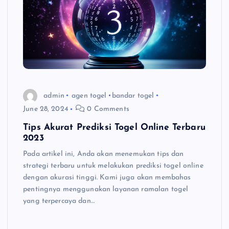
admin
agen togel
bandar togel
June 28, 2024
0 Comments
Tips Akurat Prediksi Togel Online Terbaru
2023
Pada artikel ini, Anda akan menemukan tips dan
strategi terbaru untuk melakukan prediksi togel online
dengan akurasi tinggi. Kami juga akan membahas
pentingnya menggunakan layanan ramalan togel
yang terpercaya dan…