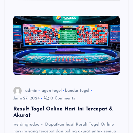
admin
agen togel
bandar togel
June 27, 2024
0 Comments
Result Togel Online Hari Ini Tercepat &
Akurat
weldingrodeo – Dapatkan hasil Result Togel Online
hari ini yang tercepat dan paling akurat untuk semua