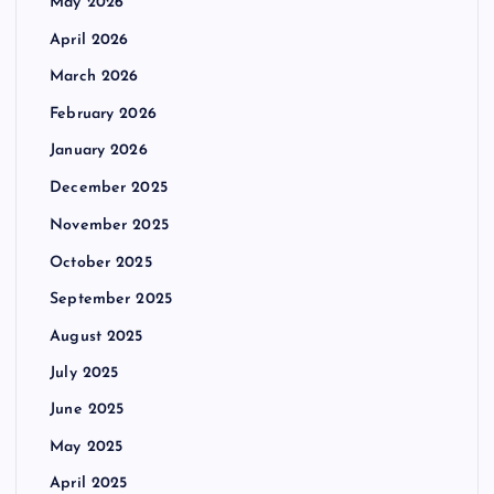
May 2026
April 2026
March 2026
February 2026
January 2026
December 2025
November 2025
October 2025
September 2025
August 2025
July 2025
June 2025
May 2025
April 2025