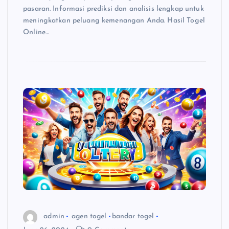
pasaran. Informasi prediksi dan analisis lengkap untuk
meningkatkan peluang kemenangan Anda. Hasil Togel
Online…
admin
agen togel
bandar togel