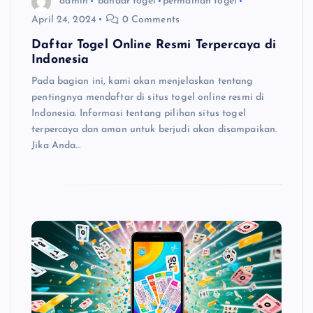
admin
bandar togel
permainan togel
April 24, 2024
0 Comments
Daftar Togel Online Resmi Terpercaya di
Indonesia
Pada bagian ini, kami akan menjelaskan tentang
pentingnya mendaftar di situs togel online resmi di
Indonesia. Informasi tentang pilihan situs togel
terpercaya dan aman untuk berjudi akan disampaikan.
Jika Anda…