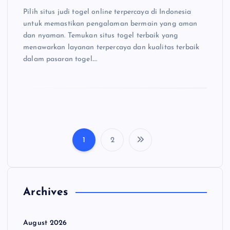
Pilih situs judi togel online terpercaya di Indonesia
untuk memastikan pengalaman bermain yang aman
dan nyaman. Temukan situs togel terbaik yang
menawarkan layanan terpercaya dan kualitas terbaik
dalam pasaran togel.…
1
2
P
o
Archives
s
t
August 2026