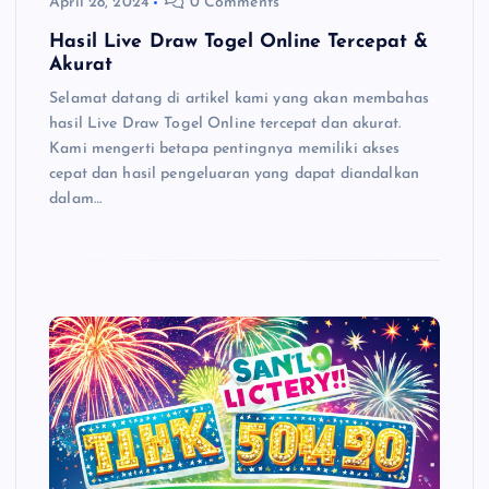
April 28, 2024
0 Comments
Hasil Live Draw Togel Online Tercepat &
Akurat
Selamat datang di artikel kami yang akan membahas
hasil Live Draw Togel Online tercepat dan akurat.
Kami mengerti betapa pentingnya memiliki akses
cepat dan hasil pengeluaran yang dapat diandalkan
dalam…