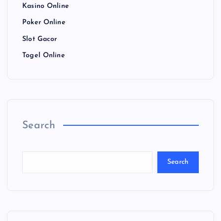
Kasino Online
Poker Online
Slot Gacor
Togel Online
Search
Search