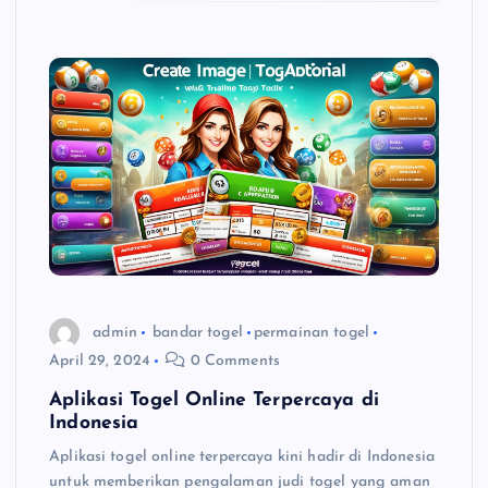
admin
bandar togel
permainan togel
April 29, 2024
0 Comments
Aplikasi Togel Online Terpercaya di
Indonesia
Aplikasi togel online terpercaya kini hadir di Indonesia
untuk memberikan pengalaman judi togel yang aman