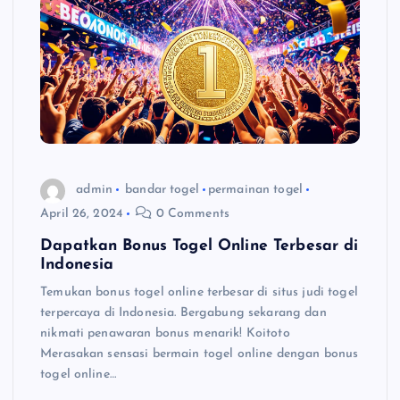
admin
bandar togel
permainan togel
April 26, 2024
0 Comments
Dapatkan Bonus Togel Online Terbesar di
Indonesia
Temukan bonus togel online terbesar di situs judi togel
terpercaya di Indonesia. Bergabung sekarang dan
nikmati penawaran bonus menarik! Koitoto
Merasakan sensasi bermain togel online dengan bonus
togel online…