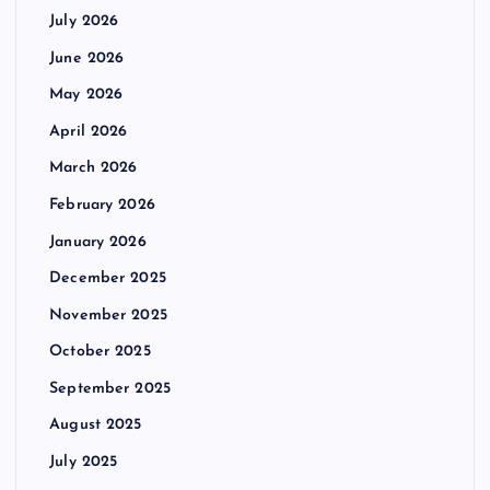
July 2026
s
June 2026
p
May 2026
April 2026
a
March 2026
g
February 2026
January 2026
i
December 2025
n
November 2025
October 2025
a
September 2025
t
August 2025
i
July 2025