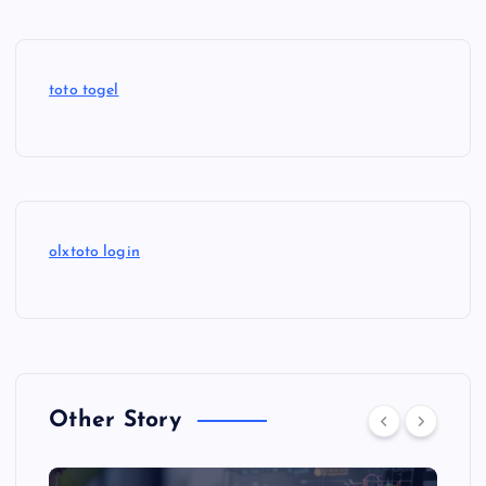
toto togel
olxtoto login
Other Story