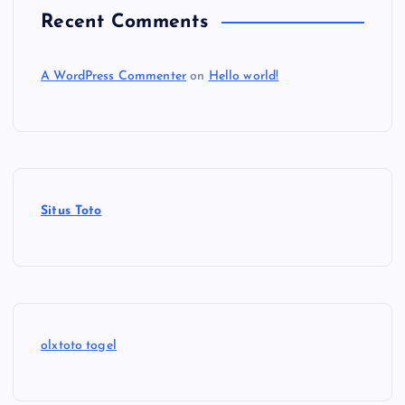
Recent Comments
A WordPress Commenter
on
Hello world!
Situs Toto
olxtoto togel