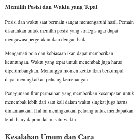
Memilih Posisi dan Waktu yang Tepat
Posisi dan waktu saat bermain sangat memengaruhi hasil. Pemain
disarankan untuk memilih posisi yang strategis agar dapat
mengawasi pergerakan ikan dengan baik.
Mengamati pola dan kebiasaan ikan dapat memberikan
keuntungan. Waktu yang tepat untuk menembak juga harus
dipertimbangkan. Menunggu momen ketika ikan berkumpul
dapat meningkatkan peluang kemenangan.
Penggunaan fitur permainan yang memberikan kesempatan untuk
menembak lebih dari satu kali dalam waktu singkat juga harus
dimanfaatkan. Hal ini meningkatkan peluang untuk mendapatkan
lebih banyak poin dalam satu waktu.
Kesalahan Umum dan Cara