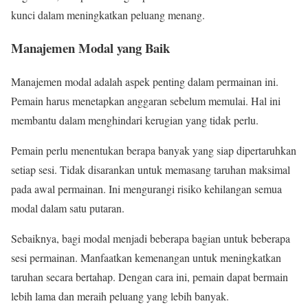
kunci dalam meningkatkan peluang menang.
Manajemen Modal yang Baik
Manajemen modal adalah aspek penting dalam permainan ini.
Pemain harus menetapkan anggaran sebelum memulai. Hal ini
membantu dalam menghindari kerugian yang tidak perlu.
Pemain perlu menentukan berapa banyak yang siap dipertaruhkan
setiap sesi. Tidak disarankan untuk memasang taruhan maksimal
pada awal permainan. Ini mengurangi risiko kehilangan semua
modal dalam satu putaran.
Sebaiknya, bagi modal menjadi beberapa bagian untuk beberapa
sesi permainan. Manfaatkan kemenangan untuk meningkatkan
taruhan secara bertahap. Dengan cara ini, pemain dapat bermain
lebih lama dan meraih peluang yang lebih banyak.