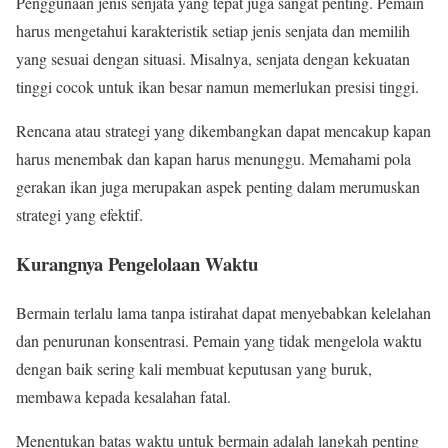
Penggunaan jenis senjata yang tepat juga sangat penting. Pemain
harus mengetahui karakteristik setiap jenis senjata dan memilih
yang sesuai dengan situasi. Misalnya, senjata dengan kekuatan
tinggi cocok untuk ikan besar namun memerlukan presisi tinggi.
Rencana atau strategi yang dikembangkan dapat mencakup kapan
harus menembak dan kapan harus menunggu. Memahami pola
gerakan ikan juga merupakan aspek penting dalam merumuskan
strategi yang efektif.
Kurangnya Pengelolaan Waktu
Bermain terlalu lama tanpa istirahat dapat menyebabkan kelelahan
dan penurunan konsentrasi. Pemain yang tidak mengelola waktu
dengan baik sering kali membuat keputusan yang buruk,
membawa kepada kesalahan fatal.
Menentukan batas waktu untuk bermain adalah langkah penting