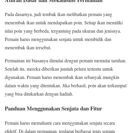
Pada dasarnya, judi tembak ikan melibatkan pemain yang
menembak ikan untuk mendapatkan poin. Setiap ikan memiliki
nilai poin yang berbeda, tergantung pada ukuran dan jenisnya.
Pemain harus menggunakan senjata untuk membidik dan
menembak ikan tersebut.
Permainan ini biasanya dimulai dengan pemain memulai taruhan.
Setelah itu, mereka diberikan jumlah peluru tertentu untuk
digunakan. Pemain harus menembak ikan sebanyak mungkin
dalam waktu yang ditentukan. Jika berhasil, poin akan terkumpul
yang bisa ditukarkan dengan hadiah.
Panduan Menggunakan Senjata dan Fitur
Pemain harus memahami cara menggunakan senjata secara
efektif. Di dalam permainan, terdapat berbagai jenis senjata