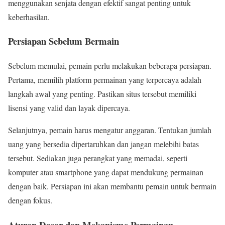
menggunakan senjata dengan efektif sangat penting untuk
keberhasilan.
Persiapan Sebelum Bermain
Sebelum memulai, pemain perlu melakukan beberapa persiapan.
Pertama, memilih platform permainan yang terpercaya adalah
langkah awal yang penting. Pastikan situs tersebut memiliki
lisensi yang valid dan layak dipercaya.
Selanjutnya, pemain harus mengatur anggaran. Tentukan jumlah
uang yang bersedia dipertaruhkan dan jangan melebihi batas
tersebut. Sediakan juga perangkat yang memadai, seperti
komputer atau smartphone yang dapat mendukung permainan
dengan baik. Persiapan ini akan membantu pemain untuk bermain
dengan fokus.
Aturan Dasar dan Mekanisme Permainan