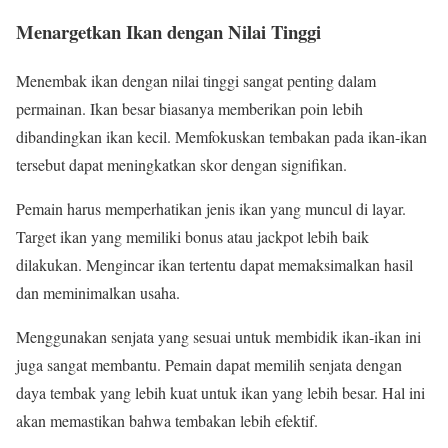
Menargetkan Ikan dengan Nilai Tinggi
Menembak ikan dengan nilai tinggi sangat penting dalam
permainan. Ikan besar biasanya memberikan poin lebih
dibandingkan ikan kecil. Memfokuskan tembakan pada ikan-ikan
tersebut dapat meningkatkan skor dengan signifikan.
Pemain harus memperhatikan jenis ikan yang muncul di layar.
Target ikan yang memiliki bonus atau jackpot lebih baik
dilakukan. Mengincar ikan tertentu dapat memaksimalkan hasil
dan meminimalkan usaha.
Menggunakan senjata yang sesuai untuk membidik ikan-ikan ini
juga sangat membantu. Pemain dapat memilih senjata dengan
daya tembak yang lebih kuat untuk ikan yang lebih besar. Hal ini
akan memastikan bahwa tembakan lebih efektif.