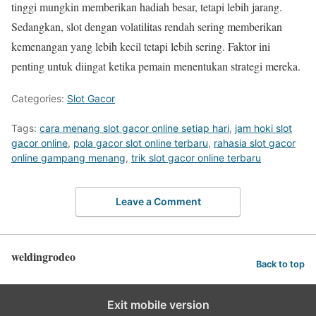
tinggi mungkin memberikan hadiah besar, tetapi lebih jarang.
Sedangkan, slot dengan volatilitas rendah sering memberikan
kemenangan yang lebih kecil tetapi lebih sering. Faktor ini
penting untuk diingat ketika pemain menentukan strategi mereka.
Categories:
Slot Gacor
Tags:
cara menang slot gacor online setiap hari
,
jam hoki slot
gacor online
,
pola gacor slot online terbaru
,
rahasia slot gacor
online gampang menang
,
trik slot gacor online terbaru
Leave a Comment
weldingrodeo
Back to top
Exit mobile version