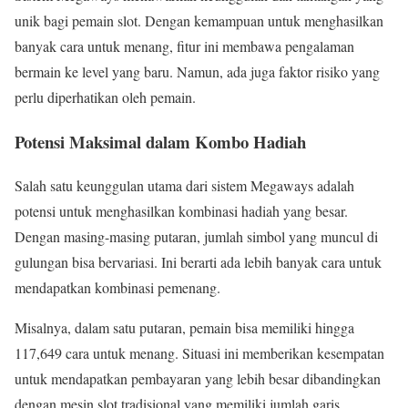
unik bagi pemain slot. Dengan kemampuan untuk menghasilkan
banyak cara untuk menang, fitur ini membawa pengalaman
bermain ke level yang baru. Namun, ada juga faktor risiko yang
perlu diperhatikan oleh pemain.
Potensi Maksimal dalam Kombo Hadiah
Salah satu keunggulan utama dari sistem Megaways adalah
potensi untuk menghasilkan kombinasi hadiah yang besar.
Dengan masing-masing putaran, jumlah simbol yang muncul di
gulungan bisa bervariasi. Ini berarti ada lebih banyak cara untuk
mendapatkan kombinasi pemenang.
Misalnya, dalam satu putaran, pemain bisa memiliki hingga
117,649 cara untuk menang. Situasi ini memberikan kesempatan
untuk mendapatkan pembayaran yang lebih besar dibandingkan
dengan mesin slot tradisional yang memiliki jumlah garis