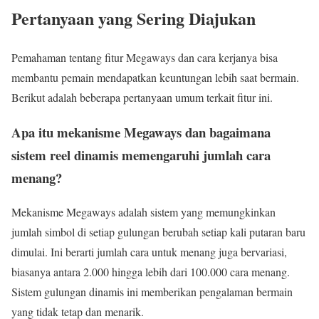
Pertanyaan yang Sering Diajukan
Pemahaman tentang fitur Megaways dan cara kerjanya bisa
membantu pemain mendapatkan keuntungan lebih saat bermain.
Berikut adalah beberapa pertanyaan umum terkait fitur ini.
Apa itu mekanisme Megaways dan bagaimana
sistem reel dinamis memengaruhi jumlah cara
menang?
Mekanisme Megaways adalah sistem yang memungkinkan
jumlah simbol di setiap gulungan berubah setiap kali putaran baru
dimulai. Ini berarti jumlah cara untuk menang juga bervariasi,
biasanya antara 2.000 hingga lebih dari 100.000 cara menang.
Sistem gulungan dinamis ini memberikan pengalaman bermain
yang tidak tetap dan menarik.