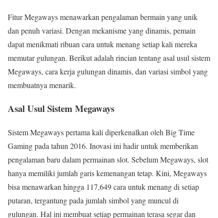
Fitur Megaways menawarkan pengalaman bermain yang unik
dan penuh variasi. Dengan mekanisme yang dinamis, pemain
dapat menikmati ribuan cara untuk menang setiap kali mereka
memutar gulungan. Berikut adalah rincian tentang asal usul sistem
Megaways, cara kerja gulungan dinamis, dan variasi simbol yang
membuatnya menarik.
Asal Usul Sistem Megaways
Sistem Megaways pertama kali diperkenalkan oleh Big Time
Gaming pada tahun 2016. Inovasi ini hadir untuk memberikan
pengalaman baru dalam permainan slot. Sebelum Megaways, slot
hanya memiliki jumlah garis kemenangan tetap. Kini, Megaways
bisa menawarkan hingga 117,649 cara untuk menang di setiap
putaran, tergantung pada jumlah simbol yang muncul di
gulungan. Hal ini membuat setiap permainan terasa segar dan