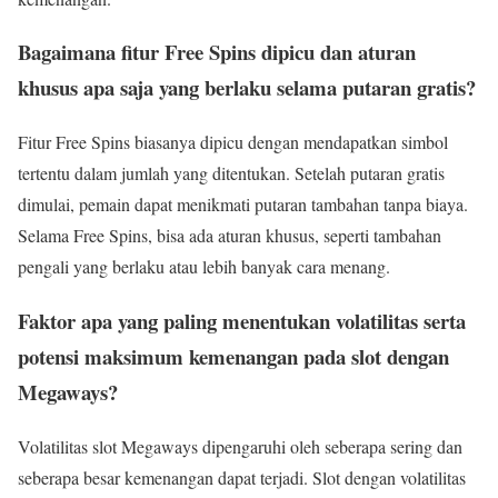
Bagaimana fitur Free Spins dipicu dan aturan
khusus apa saja yang berlaku selama putaran gratis?
Fitur Free Spins biasanya dipicu dengan mendapatkan simbol
tertentu dalam jumlah yang ditentukan. Setelah putaran gratis
dimulai, pemain dapat menikmati putaran tambahan tanpa biaya.
Selama Free Spins, bisa ada aturan khusus, seperti tambahan
pengali yang berlaku atau lebih banyak cara menang.
Faktor apa yang paling menentukan volatilitas serta
potensi maksimum kemenangan pada slot dengan
Megaways?
Volatilitas slot Megaways dipengaruhi oleh seberapa sering dan
seberapa besar kemenangan dapat terjadi. Slot dengan volatilitas