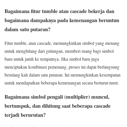
Bagaimana fitur tumble atau cascade bekerja dan
bagaimana dampaknya pada kemenangan beruntun
dalam satu putaran?
Fitur tumble, atau cascade, memungkinkan simbol yang menang
untuk menghilang dari gulungan, memberi ruang bagi simbol
baru untuk jatuh ke tempatnya. Jika simbol baru juga
menciptakan kombinasi pemenang, proses ini dapat berlangsung
berulang kali dalam satu putaran. Ini memungkinkan kesempatan
untuk mendapatkan beberapa kemenangan secara berturut-turut.
Bagaimana simbol pengali (multiplier) muncul,
bertumpuk, dan dihitung saat beberapa cascade
terjadi berurutan?