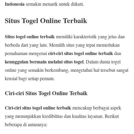
Indonesia
semakin menarik untuk diikuti.
Situs Togel Online Terbaik
Situs togel online terbaik
memiliki karakteristik yang jelas dan
berbeda dari yang lain. Memilih situs yang tepat memerlukan
ciri-ciri situs togel online terbaik
pemahaman mengenai
dan
keunggulan bermain melalui situs togel
. Dalam dunia togel
online yang semakin berkembang, mengetahui hal tersebut sangat
krusial bagi setiap pemain.
Ciri-ciri Situs Togel Online Terbaik
Ciri-ciri situs togel online terbaik
mencakup berbagai aspek
yang menunjukkan kredibilitas dan kualitas layanan. Berikut
beberapa di antaranya: