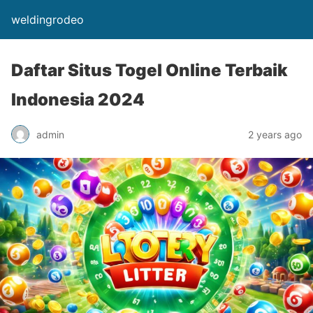
weldingrodeo
Daftar Situs Togel Online Terbaik
Indonesia 2024
admin
2 years ago