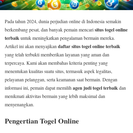
Pada tahun 2024, dunia perjudian online di Indonesia semakin
situs togel online
berkembang pesat, dan banyak pemain mencari
terbaik
untuk meningkatkan pengalaman bermain mereka.
daftar situs togel online terbaik
Artikel ini akan menyajikan
yang telah terbukti memberikan layanan yang aman dan
terpercaya. Kami akan membahas kriteria penting yang
menentukan kualitas suatu situs, termasuk aspek legalitas,
pelayanan pelanggan, serta keamanan saat bermain. Dengan
agen judi togel terbaik
informasi ini, pemain dapat memilih
dan
menikmati aktivitas bermain yang lebih maksimal dan
menyenangkan.
Pengertian Togel Online