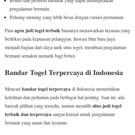
Bonus dan promosi menarik yang dapat meningkatkan
pengalaman bermain.
Peluang menang yang lebih besar dengan variasi permainan.
agen judi togel terbaik
Para
biasanya menawarkan layanan yang
berfokus pada kepuasan pelanggan. Inovasi fitur baru juga
menjadi bagian dari daya tarik situs togel, membuat pengalaman
bermain semakin menarik bagi bettor.
Bandar Togel Terpercaya di Indonesia
bandar togel terpercaya
Mencari
di Indonesia memerlukan
ketelitian dan perhatian pada berbagai hal penting. Saat ini, ada
situs judi togel
banyak pilihan yang tersedia, namun memilih
terbaik dan terpercaya
sangat krusial untuk pengalaman
bermain yang aman dan nyaman.