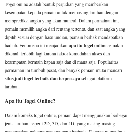
Togel online adalah bentuk perjudian yang memberikan
kesempatan kepada pemain untuk memasang taruhan dengan
memprediksi angka yang akan muncul. Dalam permainan ini,
pemain memilih angka dari rentang tertentu, dan saat angka yang
dipilih sesuai dengan hasil undian, pemain berhak mendapatkan
apa itu togel online
hadiah. Fenomena ini menjadikan
semakin
dikenal, terlebih lagi karena faktor kemudahan akses dan
kesempatan bermain kapan saja dan di mana saja. Popularitas
permainan ini tumbuh pesat, dan banyak pemain mulai mencari
situs judi togel terbaik dan terpercaya
sebagai platform
taruhan.
Apa itu Togel Online?
Dalam konteks togel online, pemain dapat menggunakan berbagai
jenis taruhan, seperti 2D, 3D, dan 4D, yang masing-masing
menawarkan peluang menang yang berbeda. Dengan munculnya