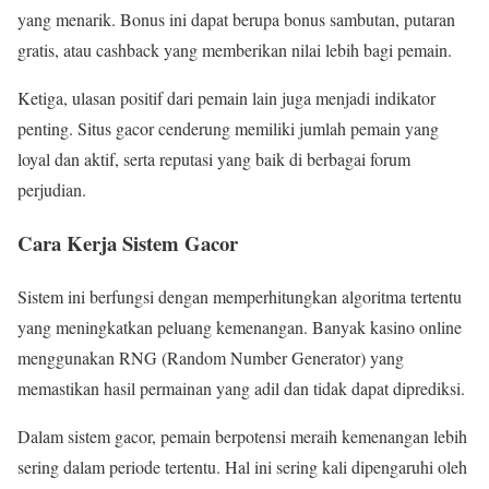
yang menarik. Bonus ini dapat berupa bonus sambutan, putaran
gratis, atau cashback yang memberikan nilai lebih bagi pemain.
Ketiga, ulasan positif dari pemain lain juga menjadi indikator
penting. Situs gacor cenderung memiliki jumlah pemain yang
loyal dan aktif, serta reputasi yang baik di berbagai forum
perjudian.
Cara Kerja Sistem Gacor
Sistem ini berfungsi dengan memperhitungkan algoritma tertentu
yang meningkatkan peluang kemenangan. Banyak kasino online
menggunakan RNG (Random Number Generator) yang
memastikan hasil permainan yang adil dan tidak dapat diprediksi.
Dalam sistem gacor, pemain berpotensi meraih kemenangan lebih
sering dalam periode tertentu. Hal ini sering kali dipengaruhi oleh