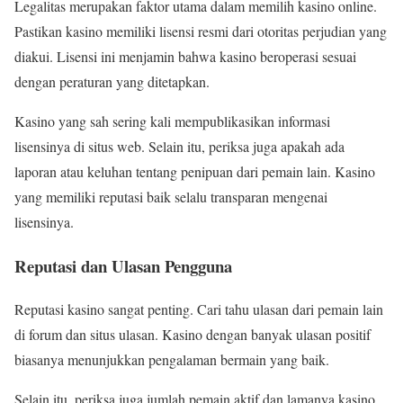
Legalitas merupakan faktor utama dalam memilih kasino online.
Pastikan kasino memiliki lisensi resmi dari otoritas perjudian yang
diakui. Lisensi ini menjamin bahwa kasino beroperasi sesuai
dengan peraturan yang ditetapkan.
Kasino yang sah sering kali mempublikasikan informasi
lisensinya di situs web. Selain itu, periksa juga apakah ada
laporan atau keluhan tentang penipuan dari pemain lain. Kasino
yang memiliki reputasi baik selalu transparan mengenai
lisensinya.
Reputasi dan Ulasan Pengguna
Reputasi kasino sangat penting. Cari tahu ulasan dari pemain lain
di forum dan situs ulasan. Kasino dengan banyak ulasan positif
biasanya menunjukkan pengalaman bermain yang baik.
Selain itu, periksa juga jumlah pemain aktif dan lamanya kasino