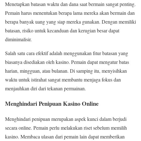
Menetapkan batasan waktu dan dana saat bermain sangat penting.
Pemain harus menentukan berapa lama mereka akan bermain dan
berapa banyak uang yang siap mereka gunakan. Dengan memiliki
batasan, risiko untuk kecanduan dan kerugian besar dapat
diminimalisir.
Salah satu cara efektif adalah menggunakan fitur batasan yang
biasanya disediakan oleh kasino. Pemain dapat mengatur batas
harian, mingguan, atau bulanan. Di samping itu, menyisihkan
waktu untuk istirahat sangat membantu menjaga fokus dan
menjauhkan diri dari tekanan permainan.
Menghindari Penipuan Kasino Online
Menghindari penipuan merupakan aspek kunci dalam berjudi
secara online. Pemain perlu melakukan riset sebelum memilih
kasino. Membaca ulasan dari pemain lain dapat memberikan