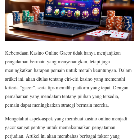
Keberadaan Kasino Online Gacor tidak hanya menjanjikan
pengalaman bermain yang menyenangkan, tetapi juga
meningkatkan harapan pemain untuk meraih keuntungan. Dalam
artikel ini, akan diulas tentang ciri-ciri kasino yang memenuhi
kriteria “gacor”, serta tips memilih platform yang tepat. Dengan
pemahaman yang mendalam tentang pilihan yang tersedia,
pemain dapat meningkatkan strategi bermain mereka.
Mengetahui aspek-aspek yang membuat kasino online menjadi
gacor sangat penting untuk memaksimalkan pengalaman
perjudian. Artikel ini akan membahas berbagai faktor yang