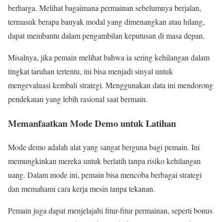
berharga. Melihat bagaimana permainan sebelumnya berjalan,
termasuk berapa banyak modal yang dimenangkan atau hilang,
dapat membantu dalam pengambilan keputusan di masa depan.
Misalnya, jika pemain melihat bahwa ia sering kehilangan dalam
tingkat taruhan tertentu, ini bisa menjadi sinyal untuk
mengevaluasi kembali strategi. Menggunakan data ini mendorong
pendekatan yang lebih rasional saat bermain.
Memanfaatkan Mode Demo untuk Latihan
Mode demo adalah alat yang sangat berguna bagi pemain. Ini
memungkinkan mereka untuk berlatih tanpa risiko kehilangan
uang. Dalam mode ini, pemain bisa mencoba berbagai strategi
dan memahami cara kerja mesin tanpa tekanan.
Pemain juga dapat menjelajahi fitur-fitur permainan, seperti bonus