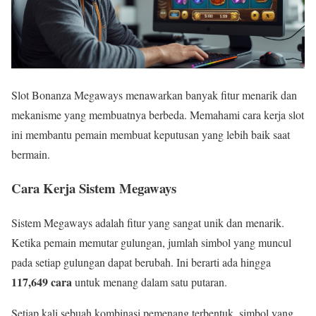
Slot Bonanza Megaways menawarkan banyak fitur menarik dan
mekanisme yang membuatnya berbeda. Memahami cara kerja slot
ini membantu pemain membuat keputusan yang lebih baik saat
bermain.
Cara Kerja Sistem Megaways
Sistem Megaways adalah fitur yang sangat unik dan menarik.
Ketika pemain memutar gulungan, jumlah simbol yang muncul
pada setiap gulungan dapat berubah. Ini berarti ada hingga
117,649 cara
untuk menang dalam satu putaran.
Setiap kali sebuah kombinasi pemenang terbentuk, simbol yang