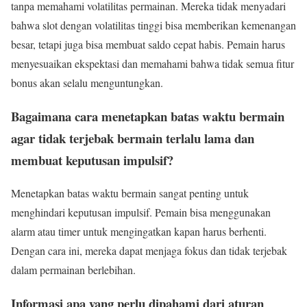
tanpa memahami volatilitas permainan. Mereka tidak menyadari
bahwa slot dengan volatilitas tinggi bisa memberikan kemenangan
besar, tetapi juga bisa membuat saldo cepat habis. Pemain harus
menyesuaikan ekspektasi dan memahami bahwa tidak semua fitur
bonus akan selalu menguntungkan.
Bagaimana cara menetapkan batas waktu bermain
agar tidak terjebak bermain terlalu lama dan
membuat keputusan impulsif?
Menetapkan batas waktu bermain sangat penting untuk
menghindari keputusan impulsif. Pemain bisa menggunakan
alarm atau timer untuk mengingatkan kapan harus berhenti.
Dengan cara ini, mereka dapat menjaga fokus dan tidak terjebak
dalam permainan berlebihan.
Informasi apa yang perlu dipahami dari aturan