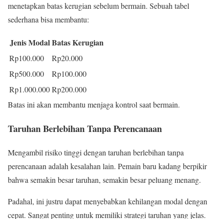
menetapkan batas kerugian sebelum bermain. Sebuah tabel
sederhana bisa membantu:
Jenis Modal
Batas Kerugian
Rp100.000
Rp20.000
Rp500.000
Rp100.000
Rp1.000.000
Rp200.000
Batas ini akan membantu menjaga kontrol saat bermain.
Taruhan Berlebihan Tanpa Perencanaan
Mengambil risiko tinggi dengan taruhan berlebihan tanpa
perencanaan adalah kesalahan lain. Pemain baru kadang berpikir
bahwa semakin besar taruhan, semakin besar peluang menang.
Padahal, ini justru dapat menyebabkan kehilangan modal dengan
cepat. Sangat penting untuk memiliki strategi taruhan yang jelas.