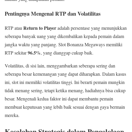
Pentingnya Mengenal RTP dan Volatilitas
Return to Player
RTP atau
adalah persentase yang menunjukkan
seberapa banyak uang yang dikembalikan kepada pemain dalam
jangka waktu yang panjang. Slot Bonanza Megaways memiliki
96.5%
RTP sekitar
, yang dianggap cukup baik.
Volatilitas, di sisi lain, menggambarkan seberapa sering dan
seberapa besar kemenangan yang dapat diharapkan. Dalam kasus
ini, slot ini memiliki volatilitas tinggi. Ini berarti pemain mungkin
tidak menang sering, tetapi ketika menang, hadiahnya bisa cukup
besar. Mengenali kedua faktor ini dapat membantu pemain
membuat keputusan yang lebih baik sesuai dengan gaya bermain
mereka.
Kesalahan Strategis dalam Pengelolaan