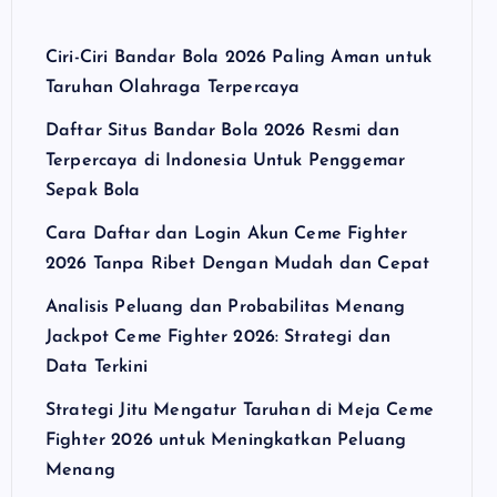
Ciri-Ciri Bandar Bola 2026 Paling Aman untuk
Taruhan Olahraga Terpercaya
Daftar Situs Bandar Bola 2026 Resmi dan
Terpercaya di Indonesia Untuk Penggemar
Sepak Bola
Cara Daftar dan Login Akun Ceme Fighter
2026 Tanpa Ribet Dengan Mudah dan Cepat
Analisis Peluang dan Probabilitas Menang
Jackpot Ceme Fighter 2026: Strategi dan
Data Terkini
Strategi Jitu Mengatur Taruhan di Meja Ceme
Fighter 2026 untuk Meningkatkan Peluang
Menang