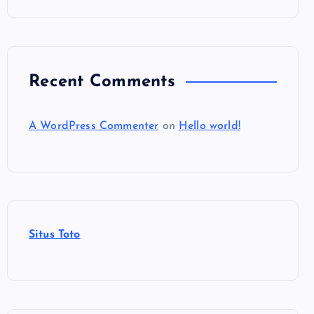
Recent Comments
A WordPress Commenter
on
Hello world!
Situs Toto