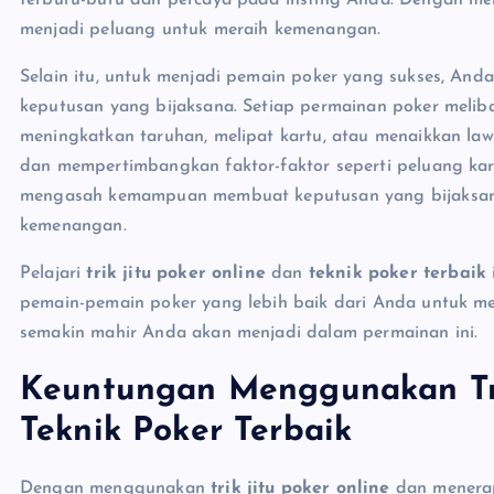
menjadi peluang untuk meraih kemenangan.
Selain itu, untuk menjadi pemain poker yang sukses, A
keputusan yang bijaksana. Setiap permainan poker melib
meningkatkan taruhan, melipat kartu, atau menaikkan la
dan mempertimbangkan faktor-faktor seperti peluang kar
mengasah kemampuan membuat keputusan yang bijaksan
kemenangan.
Pelajari
trik jitu poker online
dan
teknik poker terbaik
pemain-pemain poker yang lebih baik dari Anda untuk m
semakin mahir Anda akan menjadi dalam permainan ini.
Keuntungan Menggunakan Tri
Teknik Poker Terbaik
Dengan menggunakan
trik jitu poker online
dan mener