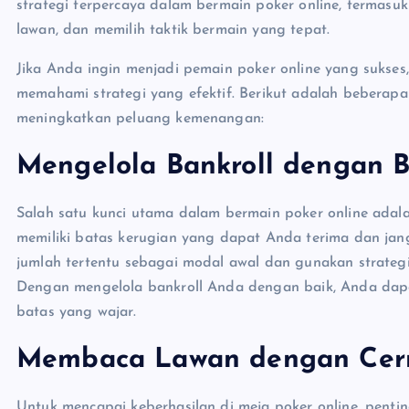
strategi terpercaya dalam bermain poker online, termas
lawan, dan memilih taktik bermain yang tepat.
Jika Anda ingin menjadi pemain poker online yang sukse
memahami strategi yang efektif. Berikut adalah beberap
meningkatkan peluang kemenangan:
Mengelola Bankroll dengan B
Salah satu kunci utama dalam bermain poker online adal
memiliki batas kerugian yang dapat Anda terima dan janga
jumlah tertentu sebagai modal awal dan gunakan strateg
Dengan mengelola bankroll Anda dengan baik, Anda dap
batas yang wajar.
Membaca Lawan dengan Cer
Untuk mencapai keberhasilan di meja poker online, pent