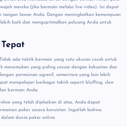
ajah mereka (jika bermain melalui live video). Ini dapat
an tangan lawan Anda. Dengan meningkatkan kemampuan
lebih baik dan mengoptimalkan peluang Anda untuk
 Tepat
Tidak ada taktik bermain yang satu ukuran cocok untuk
uk menemukan yang paling sesuai dengan kekuatan dan
engan permainan agresif, sementara yang lain lebih
at mempelajari berbagai taktik seperti bluffing, slow
ilan bermain Anda.
line yang telah dijelaskan di atas, Anda dapat
inan poker secara konsisten. Ingatlah bahwa
 dalam dunia poker online.