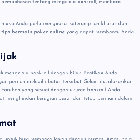
uk pembahasan tentang mengelola bankroll, membaca
s, maka Anda perlu menguasai keterampilan khusus dan
a
tips bermain poker online
yang dapat membantu Anda
ijak
ah mengelola bankroll dengan bijak. Pastikan Anda
n pernah melebihi batas tersebut. Selain itu, alokasikan
i taruhan yang sesuai dengan ukuran bankroll Anda.
at menghindari kerugian besar dan tetap bermain dalam
mat
ing untuk bisa membaca lawan dengan cermat. Amati pola