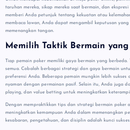
taruhan mereka, sikap mereka saat bermain, dan ekspresi w
memberi Anda petunjuk tentang kekuatan atau kelemah
membaca lawan, Anda dapat mengambil keputusan yang 
memenangkan tangan.
Memilih Taktik Bermain yang
Tiap pemain poker memiliki gaya bermain yang berbeda. 
semua. Cobalah berbagai strategi dan gaya bermain unt
preferensi Anda. Beberapa pemain mungkin lebih sukses d
nyaman dengan permainan pasif. Selain itu, Anda juga dap
playing, dan value betting untuk meningkatkan keteramp
Dengan mempraktikkan tips dan strategi bermain poker on
meningkatkan kemampuan Anda dalam memenangkan perma
kesabaran, pengetahuan, dan disiplin adalah kunci sukses