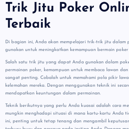
Trik Jitu Poker Onl
Terbaik
Di bagian ini, Anda akan mempelajari trik-trik jitu dalam
gunakan untuk meningkatkan kemampuan bermain poker
Salah satu trik jitu yang dapat Anda gunakan dalam pok
permainan poker, kemampuan untuk membaca lawan dan 
sangat penting. Cobalah untuk memahami pola pikir lawa
kelemahan mereka. Dengan menggunakan teknik ini seca
mendapatkan keuntungan dalam permainan.
Teknik berikutnya yang perlu Anda kuasai adalah cara me
mungkin menghadapi situasi di mana kartu-kartu Anda ti
ini, penting untuk tetap tenang dan mengambil keputusan
terburu-buru dan percaya pada insting Anda. Dengan meng