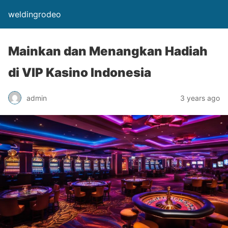
weldingrodeo
Mainkan dan Menangkan Hadiah
di VIP Kasino Indonesia
admin
3 years ago