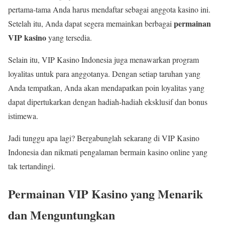
pertama-tama Anda harus mendaftar sebagai anggota kasino ini.
permainan
Setelah itu, Anda dapat segera memainkan berbagai
VIP kasino
yang tersedia.
Selain itu, VIP Kasino Indonesia juga menawarkan program
loyalitas untuk para anggotanya. Dengan setiap taruhan yang
Anda tempatkan, Anda akan mendapatkan poin loyalitas yang
dapat dipertukarkan dengan hadiah-hadiah eksklusif dan bonus
istimewa.
Jadi tunggu apa lagi? Bergabunglah sekarang di VIP Kasino
Indonesia dan nikmati pengalaman bermain kasino online yang
tak tertandingi.
Permainan VIP Kasino yang Menarik
dan Menguntungkan