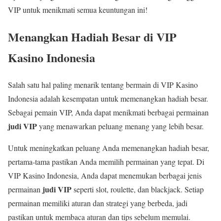
VIP untuk menikmati semua keuntungan ini!
Menangkan Hadiah Besar di VIP
Kasino Indonesia
Salah satu hal paling menarik tentang bermain di VIP Kasino
Indonesia adalah kesempatan untuk memenangkan hadiah besar.
Sebagai pemain VIP, Anda dapat menikmati berbagai permainan
judi VIP
yang menawarkan peluang menang yang lebih besar.
Untuk meningkatkan peluang Anda memenangkan hadiah besar,
pertama-tama pastikan Anda memilih permainan yang tepat. Di
VIP Kasino Indonesia, Anda dapat menemukan berbagai jenis
judi VIP
permainan
seperti slot, roulette, dan blackjack. Setiap
permainan memiliki aturan dan strategi yang berbeda, jadi
pastikan untuk membaca aturan dan tips sebelum memulai.