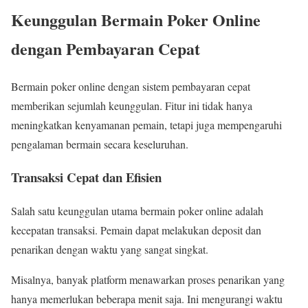
Keunggulan Bermain Poker Online
dengan Pembayaran Cepat
Bermain poker online dengan sistem pembayaran cepat
memberikan sejumlah keunggulan. Fitur ini tidak hanya
meningkatkan kenyamanan pemain, tetapi juga mempengaruhi
pengalaman bermain secara keseluruhan.
Transaksi Cepat dan Efisien
Salah satu keunggulan utama bermain poker online adalah
kecepatan transaksi. Pemain dapat melakukan deposit dan
penarikan dengan waktu yang sangat singkat.
Misalnya, banyak platform menawarkan proses penarikan yang
hanya memerlukan beberapa menit saja. Ini mengurangi waktu