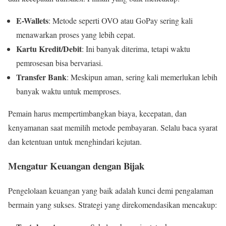
E-Wallets
: Metode seperti OVO atau GoPay sering kali
menawarkan proses yang lebih cepat.
Kartu Kredit/Debit
: Ini banyak diterima, tetapi waktu
pemrosesan bisa bervariasi.
Transfer Bank
: Meskipun aman, sering kali memerlukan lebih
banyak waktu untuk memproses.
Pemain harus mempertimbangkan biaya, kecepatan, dan
kenyamanan saat memilih metode pembayaran. Selalu baca syarat
dan ketentuan untuk menghindari kejutan.
Mengatur Keuangan dengan Bijak
Pengelolaan keuangan yang baik adalah kunci demi pengalaman
bermain yang sukses. Strategi yang direkomendasikan mencakup: