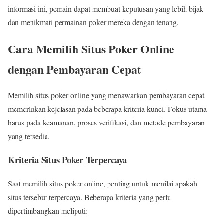
informasi ini, pemain dapat membuat keputusan yang lebih bijak
dan menikmati permainan poker mereka dengan tenang.
Cara Memilih Situs Poker Online
dengan Pembayaran Cepat
Memilih situs poker online yang menawarkan pembayaran cepat
memerlukan kejelasan pada beberapa kriteria kunci. Fokus utama
harus pada keamanan, proses verifikasi, dan metode pembayaran
yang tersedia.
Kriteria Situs Poker Terpercaya
Saat memilih situs poker online, penting untuk menilai apakah
situs tersebut terpercaya. Beberapa kriteria yang perlu
dipertimbangkan meliputi: