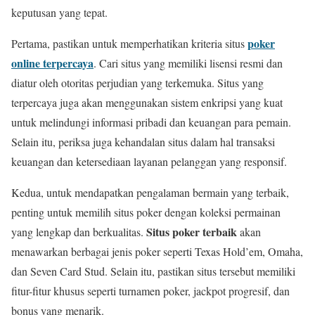
keputusan yang tepat.
poker
Pertama, pastikan untuk memperhatikan kriteria situs
online terpercaya
. Cari situs yang memiliki lisensi resmi dan
diatur oleh otoritas perjudian yang terkemuka. Situs yang
terpercaya juga akan menggunakan sistem enkripsi yang kuat
untuk melindungi informasi pribadi dan keuangan para pemain.
Selain itu, periksa juga kehandalan situs dalam hal transaksi
keuangan dan ketersediaan layanan pelanggan yang responsif.
Kedua, untuk mendapatkan pengalaman bermain yang terbaik,
penting untuk memilih situs poker dengan koleksi permainan
Situs poker terbaik
yang lengkap dan berkualitas.
akan
menawarkan berbagai jenis poker seperti Texas Hold’em, Omaha,
dan Seven Card Stud. Selain itu, pastikan situs tersebut memiliki
fitur-fitur khusus seperti turnamen poker, jackpot progresif, dan
bonus yang menarik.