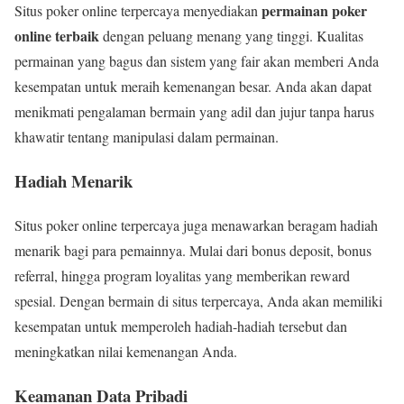
permainan poker
Situs poker online terpercaya menyediakan
online terbaik
dengan peluang menang yang tinggi. Kualitas
permainan yang bagus dan sistem yang fair akan memberi Anda
kesempatan untuk meraih kemenangan besar. Anda akan dapat
menikmati pengalaman bermain yang adil dan jujur tanpa harus
khawatir tentang manipulasi dalam permainan.
Hadiah Menarik
Situs poker online terpercaya juga menawarkan beragam hadiah
menarik bagi para pemainnya. Mulai dari bonus deposit, bonus
referral, hingga program loyalitas yang memberikan reward
spesial. Dengan bermain di situs terpercaya, Anda akan memiliki
kesempatan untuk memperoleh hadiah-hadiah tersebut dan
meningkatkan nilai kemenangan Anda.
Keamanan Data Pribadi