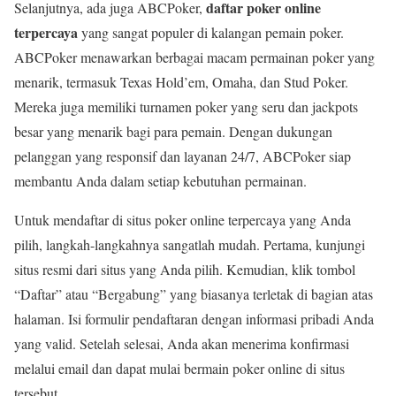
daftar poker online
Selanjutnya, ada juga ABCPoker,
terpercaya
yang sangat populer di kalangan pemain poker.
ABCPoker menawarkan berbagai macam permainan poker yang
menarik, termasuk Texas Hold’em, Omaha, dan Stud Poker.
Mereka juga memiliki turnamen poker yang seru dan jackpots
besar yang menarik bagi para pemain. Dengan dukungan
pelanggan yang responsif dan layanan 24/7, ABCPoker siap
membantu Anda dalam setiap kebutuhan permainan.
Untuk mendaftar di situs poker online terpercaya yang Anda
pilih, langkah-langkahnya sangatlah mudah. Pertama, kunjungi
situs resmi dari situs yang Anda pilih. Kemudian, klik tombol
“Daftar” atau “Bergabung” yang biasanya terletak di bagian atas
halaman. Isi formulir pendaftaran dengan informasi pribadi Anda
yang valid. Setelah selesai, Anda akan menerima konfirmasi
melalui email dan dapat mulai bermain poker online di situs
tersebut.