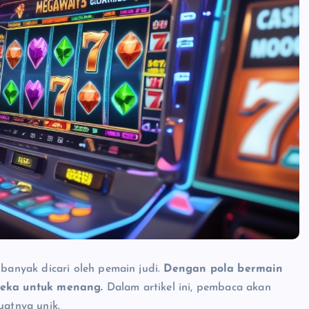
anyak dicari oleh pemain judi.
Dengan pola bermain
reka untuk menang.
Dalam artikel ini, pembaca akan
uatnya unik.