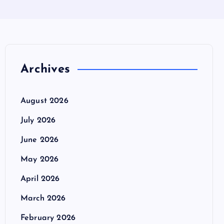
Archives
August 2026
July 2026
June 2026
May 2026
April 2026
March 2026
February 2026