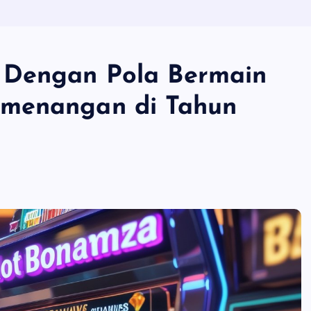
 Dengan Pola Bermain
emenangan di Tahun