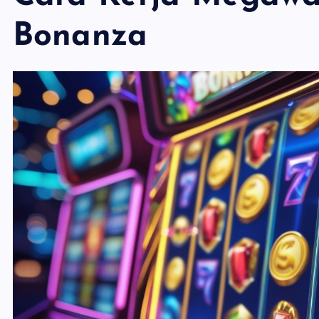
Bonanza