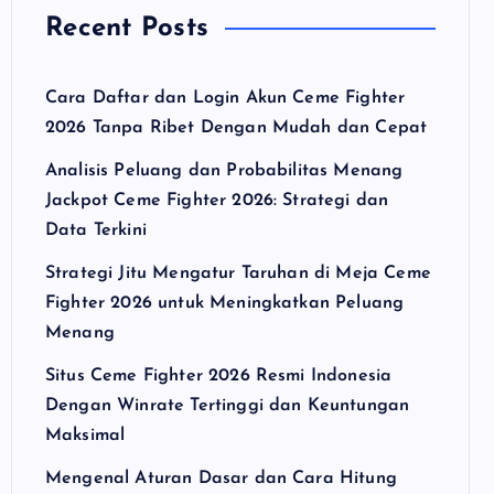
Recent Posts
Cara Daftar dan Login Akun Ceme Fighter
2026 Tanpa Ribet Dengan Mudah dan Cepat
Analisis Peluang dan Probabilitas Menang
Jackpot Ceme Fighter 2026: Strategi dan
Data Terkini
Strategi Jitu Mengatur Taruhan di Meja Ceme
Fighter 2026 untuk Meningkatkan Peluang
Menang
Situs Ceme Fighter 2026 Resmi Indonesia
Dengan Winrate Tertinggi dan Keuntungan
Maksimal
Mengenal Aturan Dasar dan Cara Hitung