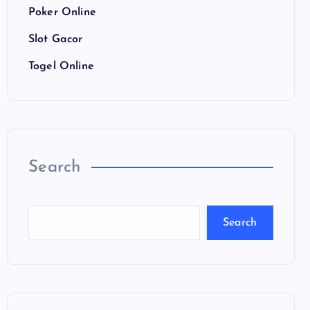
Poker Online
Slot Gacor
Togel Online
Search
Search