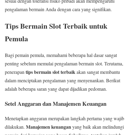
sesuai dengan toleransi risiko pribadi akan mempengaruhi
pengalaman bermain Anda dengan cara yang signifikan.
Tips Bermain Slot Terbaik untuk
Pemula
Bagi pemain pemula, memahami beberapa hal dasar sangat
penting sebelum memulai pengalaman bermain slot. Terutama,
tips bermain slot terbaik
penerapan
akan sangat membantu
dalam menciptakan pengalaman yang menyenankan. Berikut
adalah beberapa saran yang dapat dijadikan pedoman.
Setel Anggaran dan Manajemen Keuangan
Menetapkan anggaran merupakan langkah pertama yang wajib
Manajemen keuangan
dilakukan.
yang baik akan melindungi