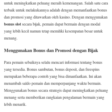
untuk meningkatkan peluang meraih kemenangan. Salah satu cara
terbaik untuk melakukannya adalah dengan memanfaatkan bonus
dan promosi yang ditawarkan oleh kasino. Dengan menggunakan
bonus slot
secara bijak, pemain dapat bermain dengan modal
yang lebih kecil namun tetap memiliki kesempatan besar untuk
menang.
Menggunakan Bonus dan Promosi dengan Bijak
Para pemain sebaiknya selalu mencari informasi tentang bonus
yang tersedia. Bonus sambutan, bonus deposit, dan freespins
merupakan beberapa contoh yang bisa dimanfaatkan. Ini akan
menambah saldo pemain dan memperpanjang waktu bermain.
Menggunakan bonus secara strategis dapat meningkatkan peluang
menang serta memberikan rangkaian pengalaman bermain yang
lebih menarik.