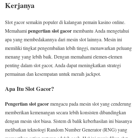
Kerjanya
Slot gacor semakin populer di kalangan pemain kasino online.
pengertian slot gacor
Memahami
membantu Anda mengetahui
apa yang membedakannya dari mesin slot lainnya. Mesin ini
memiliki tingkat pengembalian lebih tinggi, menawarkan peluang
menang yang lebih baik. Dengan memahami elemen-elemen
penting dalam slot gacor, Anda dapat meningkatkan strategi
permainan dan kesempatan untuk meraih jackpot.
Apa Itu Slot Gacor?
Pengertian slot gacor
mengacu pada mesin slot yang cenderung
memberikan kemenangan secara lebih konsisten dibandingkan
dengan mesin slot biasa. Sistem di balik keberhasilan ini biasanya
melibatkan teknologi Random Number Generator (RNG) yang