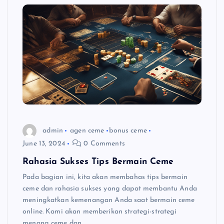
admin
agen ceme
bonus ceme
June 13, 2024
0 Comments
Rahasia Sukses Tips Bermain Ceme
Pada bagian ini, kita akan membahas tips bermain
ceme dan rahasia sukses yang dapat membantu Anda
meningkatkan kemenangan Anda saat bermain ceme
online. Kami akan memberikan strategi-strategi
menang ceme dan…