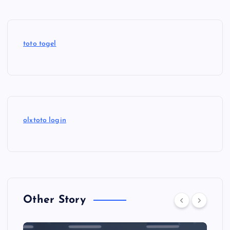
toto togel
olxtoto login
Other Story