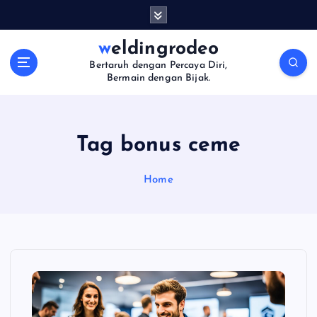
S
k
i
weldingrodeo
p
Bertaruh dengan Percaya Diri,
t
Bermain dengan Bijak.
o
c
o
n
Tag bonus ceme
t
e
Home
n
t