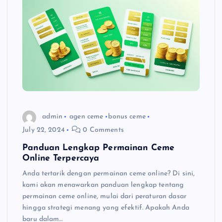
admin
agen ceme
bonus ceme
July 22, 2024
0 Comments
Panduan Lengkap Permainan Ceme
Online Terpercaya
Anda tertarik dengan permainan ceme online? Di sini,
kami akan menawarkan panduan lengkap tentang
permainan ceme online, mulai dari peraturan dasar
hingga strategi menang yang efektif. Apakah Anda
baru dalam…