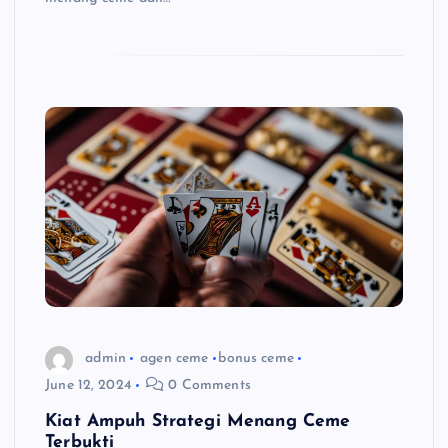
admin
agen ceme
bonus ceme
June 12, 2024
0 Comments
Kiat Ampuh Strategi Menang Ceme
Terbukti