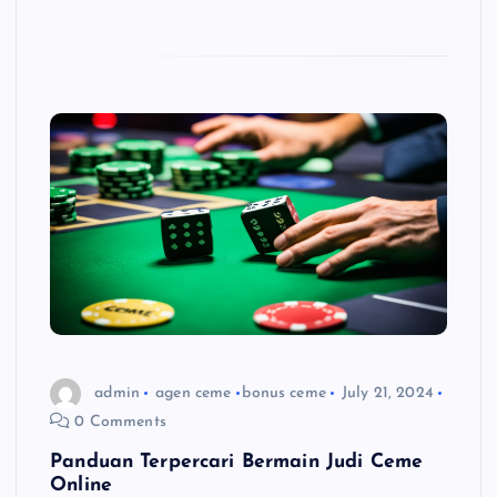
admin
agen ceme
bonus ceme
July 21, 2024
0 Comments
Panduan Terpercari Bermain Judi Ceme
Online