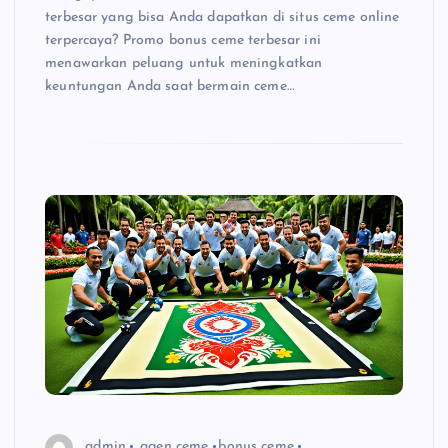
terbesar yang bisa Anda dapatkan di situs ceme online
terpercaya? Promo bonus ceme terbesar ini
menawarkan peluang untuk meningkatkan
keuntungan Anda saat bermain ceme…
admin
agen ceme
bonus ceme