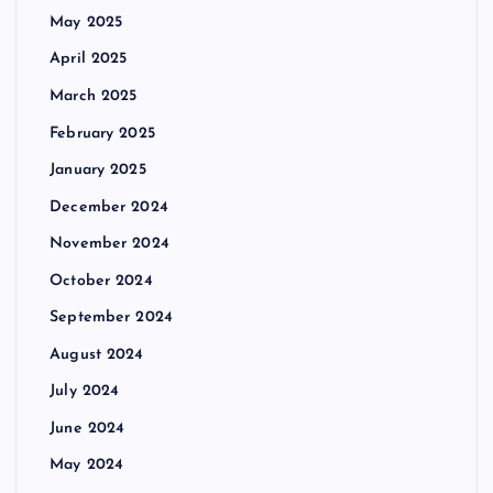
o
May 2025
n
April 2025
March 2025
February 2025
January 2025
December 2024
November 2024
October 2024
September 2024
August 2024
July 2024
June 2024
May 2024