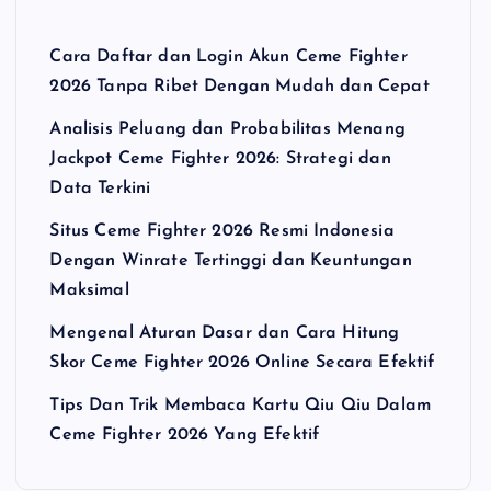
Cara Daftar dan Login Akun Ceme Fighter
2026 Tanpa Ribet Dengan Mudah dan Cepat
Analisis Peluang dan Probabilitas Menang
Jackpot Ceme Fighter 2026: Strategi dan
Data Terkini
Situs Ceme Fighter 2026 Resmi Indonesia
Dengan Winrate Tertinggi dan Keuntungan
Maksimal
Mengenal Aturan Dasar dan Cara Hitung
Skor Ceme Fighter 2026 Online Secara Efektif
Tips Dan Trik Membaca Kartu Qiu Qiu Dalam
Ceme Fighter 2026 Yang Efektif