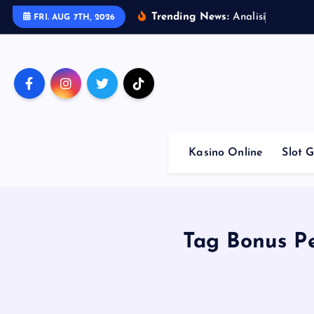
S
Trending News:
A
n
a
l
i
s
i
s
P
e
l
u
a
n
FRI. AUG 7TH, 2026
k
i
p
t
o
c
o
Kasino Online
Slot 
n
t
e
n
t
Tag Bonus P