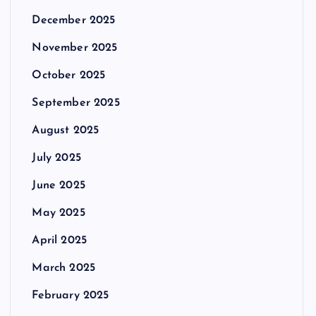
December 2025
November 2025
October 2025
September 2025
August 2025
July 2025
June 2025
May 2025
April 2025
March 2025
February 2025