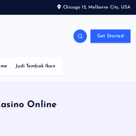
Chicago 12, Melborne City, USA
Get Started
eme
Judi Tembak Ikan
asino Online