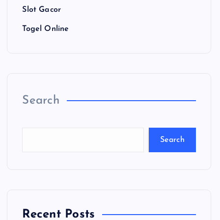
Slot Gacor
Togel Online
Search
Search
Recent Posts