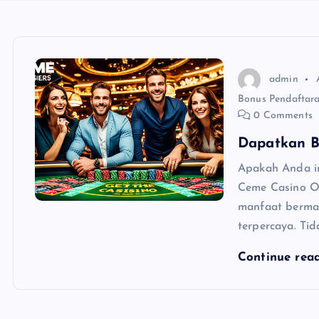
admin
Bonus Pendaftara
0 Comments
Dapatkan B
Apakah Anda i
Ceme Casino On
manfaat bermai
terpercaya. Tid
Continue rea