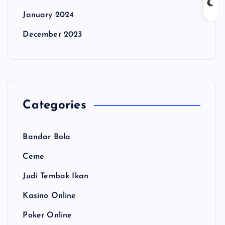
January 2024
December 2023
Categories
Bandar Bola
Ceme
Judi Tembak Ikan
Kasino Online
Poker Online