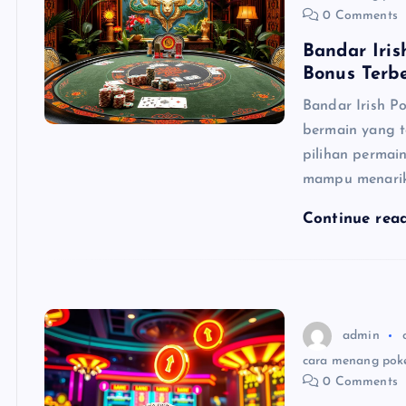
0 Comments
Bandar Iri
Bonus Terb
Bandar Irish P
bermain yang t
pilihan permai
mampu menarik
Continue rea
admin
cara menang poke
0 Comments