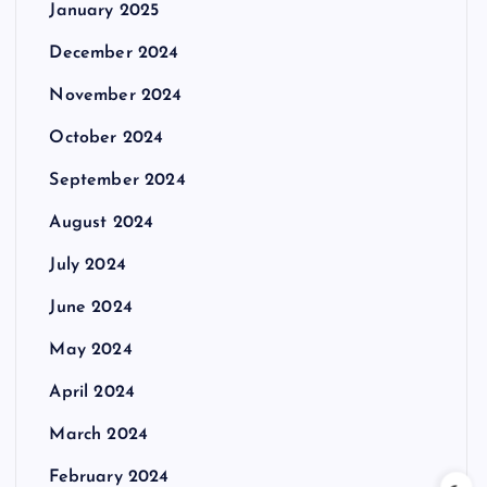
January 2025
December 2024
November 2024
October 2024
September 2024
August 2024
July 2024
June 2024
May 2024
April 2024
March 2024
February 2024