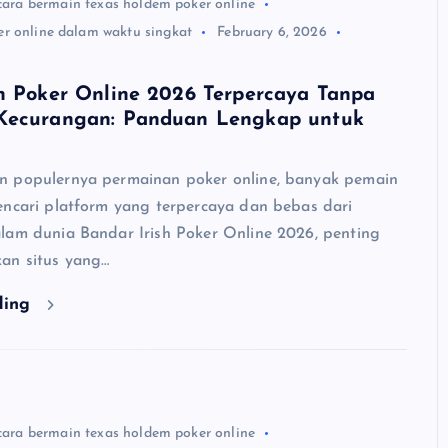
cara bermain texas holdem poker online
r online dalam waktu singkat
February 6, 2026
sh Poker Online 2026 Terpercaya Tanpa
Kecurangan: Panduan Lengkap untuk
 populernya permainan poker online, banyak pemain
encari platform yang terpercaya dan bebas dari
lam dunia Bandar Irish Poker Online 2026, penting
an situs yang…
ding
cara bermain texas holdem poker online