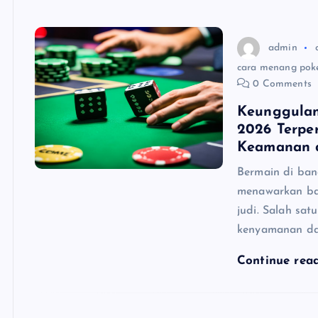
admin
cara menang poke
0 Comments
Keunggulan
2026 Terpe
Keamanan 
Bermain di ban
menawarkan ba
judi. Salah sa
kenyamanan da
Continue rea