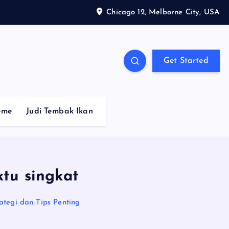
Chicago 12, Melborne City, USA
Get Started
eme
Judi Tembak Ikan
tu singkat
ategi dan Tips Penting