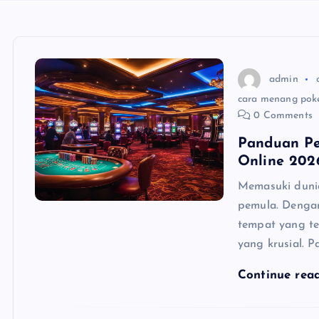
admin
cara menang poke
0 Comments
Panduan Pe
Online 2026
Memasuki dunia
pemula. Dengan
tempat yang te
yang krusial. 
Continue rea