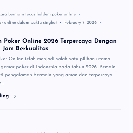
cara bermain texas holdem poker online
r online dalam waktu singkat
February 7, 2026
sh Poker Online 2026 Terpercaya Dengan
 Jam Berkualitas
ker Online telah menjadi salah satu pilihan utama
gemar poker di Indonesia pada tahun 2026. Pemain
ti pengalaman bermain yang aman dan terpercaya
n…
ding