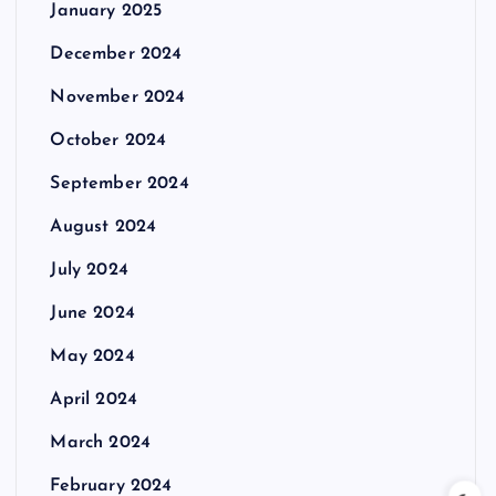
January 2025
December 2024
November 2024
October 2024
September 2024
August 2024
July 2024
June 2024
May 2024
April 2024
March 2024
February 2024