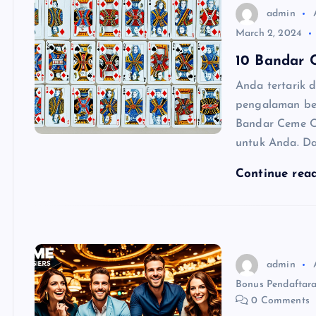
admin
March 2, 2024
10 Bandar 
Anda tertarik 
pengalaman ber
Bandar Ceme On
untuk Anda. Da
Continue rea
admin
Bonus Pendaftara
0 Comments