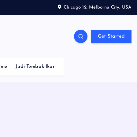
Chicago 12, Melborne City, USA
Get Started
eme
Judi Tembak Ikan