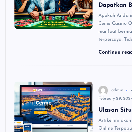
Dapatkan B
Apakah Anda i
Ceme Casino On
manfaat bermai
terpercaya. Tid
Continue rea
admin
February 29, 202
Ulasan Sit
Artikel ini ak
Online Terpop