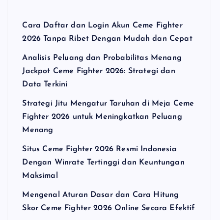
Cara Daftar dan Login Akun Ceme Fighter
2026 Tanpa Ribet Dengan Mudah dan Cepat
Analisis Peluang dan Probabilitas Menang
Jackpot Ceme Fighter 2026: Strategi dan
Data Terkini
Strategi Jitu Mengatur Taruhan di Meja Ceme
Fighter 2026 untuk Meningkatkan Peluang
Menang
Situs Ceme Fighter 2026 Resmi Indonesia
Dengan Winrate Tertinggi dan Keuntungan
Maksimal
Mengenal Aturan Dasar dan Cara Hitung
Skor Ceme Fighter 2026 Online Secara Efektif