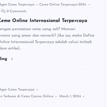
Agen Ceme Terpercaya
Ceme Online Terpercaya 2024
0 Comments
Ceme Online Internasional Terpercaya
dengan permainan ceme uang asli? Mencari
main yang aman dan menarik? Jika iya, maka Daftar
line Internasional Terpercaya adalah solusi terbaik
lam artikel…
ding
Agen Ceme Terpercaya
n Terbesar di Ceme Casino Online
March 1, 2024