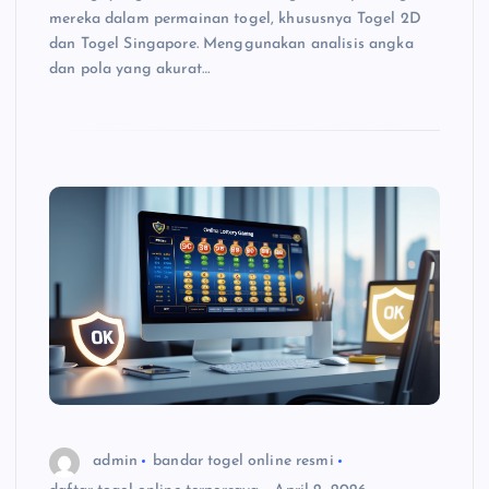
mereka dalam permainan togel, khususnya Togel 2D
dan Togel Singapore. Menggunakan analisis angka
dan pola yang akurat…
admin
bandar togel online resmi