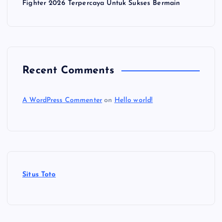
Fighter 2026 Terpercaya Untuk Sukses Bermain
Recent Comments
A WordPress Commenter
on
Hello world!
Situs Toto