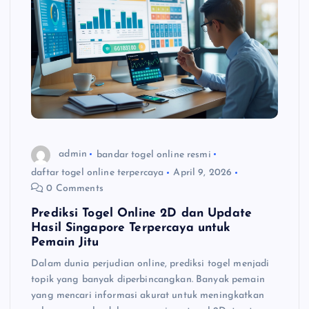
admin
bandar togel online resmi
daftar togel online terpercaya
April 9, 2026
0 Comments
Prediksi Togel Online 2D dan Update
Hasil Singapore Terpercaya untuk
Pemain Jitu
Dalam dunia perjudian online, prediksi togel menjadi
topik yang banyak diperbincangkan. Banyak pemain
yang mencari informasi akurat untuk meningkatkan