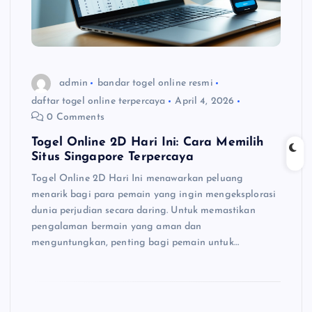
admin
bandar togel online resmi
daftar togel online terpercaya
April 4, 2026
0 Comments
Togel Online 2D Hari Ini: Cara Memilih
Situs Singapore Terpercaya
Togel Online 2D Hari Ini menawarkan peluang
menarik bagi para pemain yang ingin mengeksplorasi
dunia perjudian secara daring. Untuk memastikan
pengalaman bermain yang aman dan
menguntungkan, penting bagi pemain untuk…