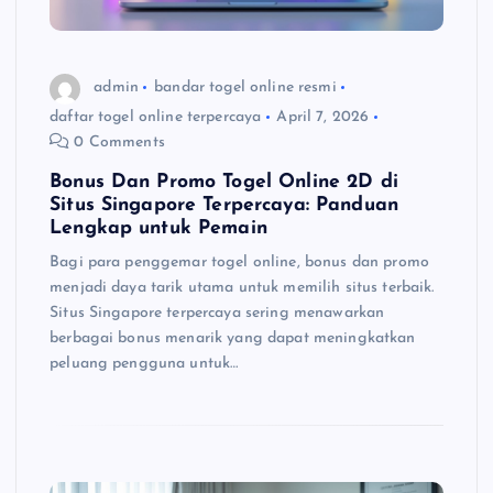
admin
bandar togel online resmi
daftar togel online terpercaya
April 7, 2026
0 Comments
Bonus Dan Promo Togel Online 2D di
Situs Singapore Terpercaya: Panduan
Lengkap untuk Pemain
Bagi para penggemar togel online, bonus dan promo
menjadi daya tarik utama untuk memilih situs terbaik.
Situs Singapore terpercaya sering menawarkan
berbagai bonus menarik yang dapat meningkatkan
peluang pengguna untuk…