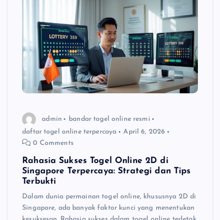
admin
bandar togel online resmi
daftar togel online terpercaya
April 6, 2026
0 Comments
Rahasia Sukses Togel Online 2D di
Singapore Terpercaya: Strategi dan Tips
Terbukti
Dalam dunia permainan togel online, khususnya 2D di
Singapore, ada banyak faktor kunci yang menentukan
kesuksesan. Rahasia sukses dalam togel online terletak