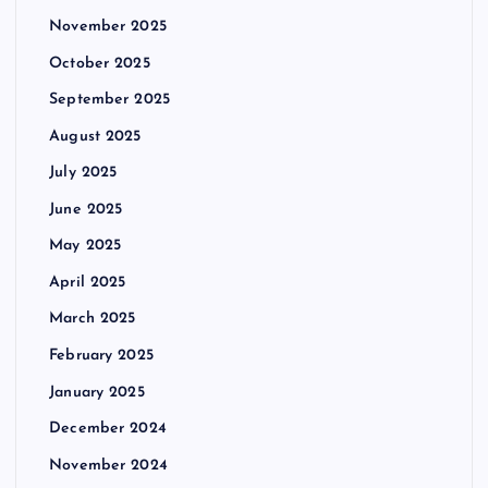
November 2025
October 2025
September 2025
August 2025
July 2025
June 2025
May 2025
April 2025
March 2025
February 2025
January 2025
December 2024
November 2024