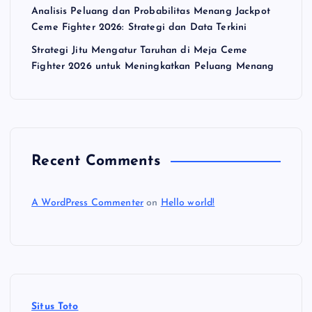
Analisis Peluang dan Probabilitas Menang Jackpot
Ceme Fighter 2026: Strategi dan Data Terkini
Strategi Jitu Mengatur Taruhan di Meja Ceme
Fighter 2026 untuk Meningkatkan Peluang Menang
Recent Comments
A WordPress Commenter
on
Hello world!
Situs Toto