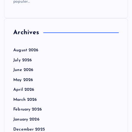
populer…
Archives
August 2026
July 2026
June 2026
May 2026
April 2026
March 2026
February 2026
January 2026
December 2025