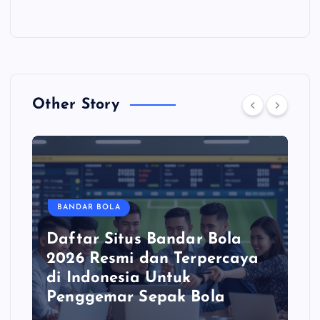
Other Story
BANDAR BOLA
Daftar Situs Bandar Bola
2026 Resmi dan Terpercaya
di Indonesia Untuk
Penggemar Sepak Bola