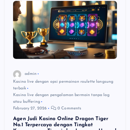
admin
Kasino live dengan opsi permainan roulette langsung
terbaik
Kasino live dengan pengalaman bermain tanpa lag
atau buffering
February 27, 2026
0 Comments
Agen Judi Kasino Online Dragon Tiger
No.1 Terpercaya dengan Tingkat