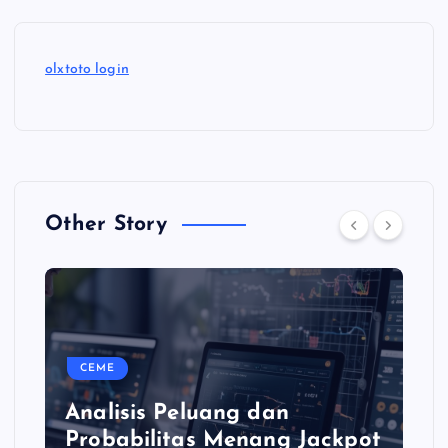
olxtoto login
Other Story
CEME
Analisis Peluang dan
Probabilitas Menang Jackpot