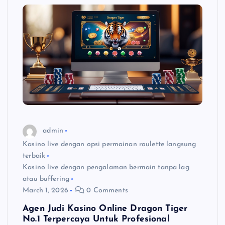
admin
Kasino live dengan opsi permainan roulette langsung
terbaik
Kasino live dengan pengalaman bermain tanpa lag
atau buffering
March 1, 2026
0 Comments
Agen Judi Kasino Online Dragon Tiger
No.1 Terpercaya Untuk Profesional