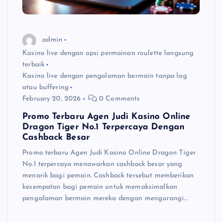
admin
Kasino live dengan opsi permainan roulette langsung
terbaik
Kasino live dengan pengalaman bermain tanpa lag
atau buffering
February 20, 2026
0 Comments
Promo Terbaru Agen Judi Kasino Online
Dragon Tiger No.1 Terpercaya Dengan
Cashback Besar
Promo terbaru Agen Judi Kasino Online Dragon Tiger
No.1 terpercaya menawarkan cashback besar yang
menarik bagi pemain. Cashback tersebut memberikan
kesempatan bagi pemain untuk memaksimalkan
pengalaman bermain mereka dengan mengurangi…