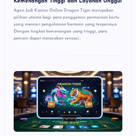
Kemenangan Tinggi dan Layanan Unggul
Agen Judi Kasino Online Dragon Tiger merupakan
pilihan utama bagi para penggemar permainan kartu
yang mencari pengalaman bermain yang terpercaya.
Dengan tingkat kemenangan yang tinggi, para
pemain dapat merasakan sensasi…