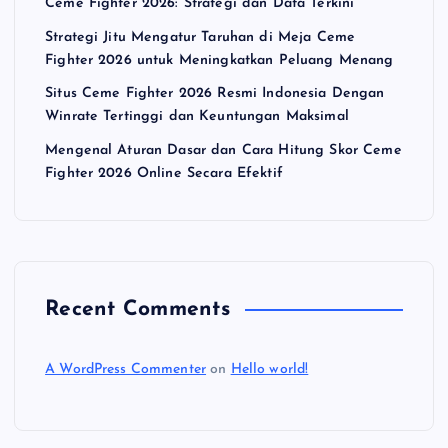
Ceme Fighter 2026: Strategi dan Data Terkini
Strategi Jitu Mengatur Taruhan di Meja Ceme
Fighter 2026 untuk Meningkatkan Peluang Menang
Situs Ceme Fighter 2026 Resmi Indonesia Dengan
Winrate Tertinggi dan Keuntungan Maksimal
Mengenal Aturan Dasar dan Cara Hitung Skor Ceme
Fighter 2026 Online Secara Efektif
Recent Comments
A WordPress Commenter
on
Hello world!