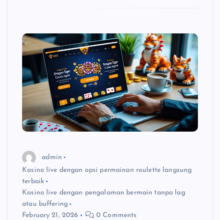
admin
Kasino live dengan opsi permainan roulette langsung
terbaik
Kasino live dengan pengalaman bermain tanpa lag
atau buffering
February 21, 2026
0 Comments