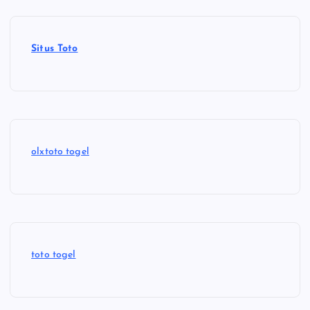
Situs Toto
olxtoto togel
toto togel