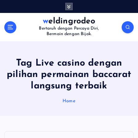
S
k
i
weldingrodeo
p
Bertaruh dengan Percaya Diri,
t
Bermain dengan Bijak.
o
c
o
n
Tag Live casino dengan
t
pilihan permainan baccarat
e
n
langsung terbaik
t
Home