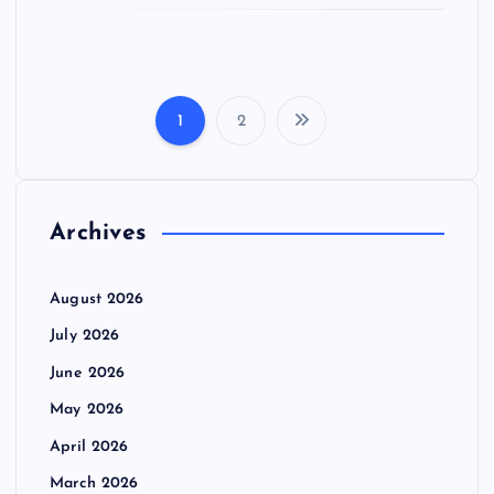
1
2
P
o
Archives
s
t
August 2026
July 2026
s
June 2026
p
May 2026
April 2026
a
March 2026