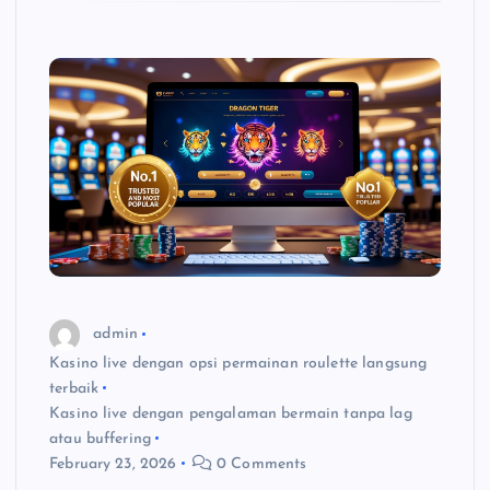
admin
Kasino live dengan opsi permainan roulette langsung
terbaik
Kasino live dengan pengalaman bermain tanpa lag
atau buffering
February 23, 2026
0 Comments