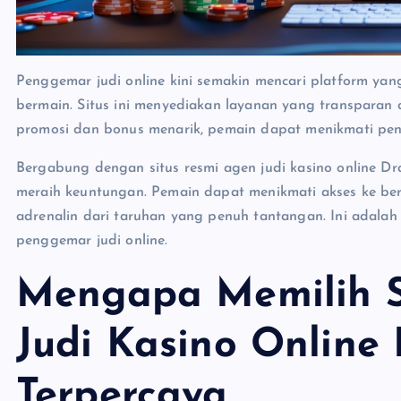
Penggemar judi online kini semakin mencari platform 
bermain. Situs ini menyediakan layanan yang transparan
promosi dan bonus menarik, pemain dapat menikmati pe
Bergabung dengan situs resmi agen judi kasino online 
meraih keuntungan. Pemain dapat menikmati akses ke be
adrenalin dari taruhan yang penuh tantangan. Ini adalah
penggemar judi online.
Mengapa Memilih S
Judi Kasino Online 
Terpercaya