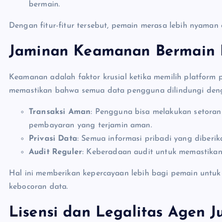
bermain.
Dengan fitur-fitur tersebut, pemain merasa lebih nyaman
Jaminan Keamanan Bermain 
Keamanan adalah faktor krusial ketika memilih platform p
memastikan bahwa semua data pengguna dilindungi dengan
Transaksi Aman
: Pengguna bisa melakukan setor
pembayaran yang terjamin aman.
Privasi Data
: Semua informasi pribadi yang diberika
Audit Reguler
: Keberadaan audit untuk memastikan 
Hal ini memberikan kepercayaan lebih bagi pemain untu
kebocoran data.
Lisensi dan Legalitas Agen J