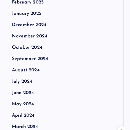
February 2025
January 2025
December 2024
November 2024
October 2024
September 2024
August 2024
July 2024
June 2024
May 2024
April 2024
March 2024