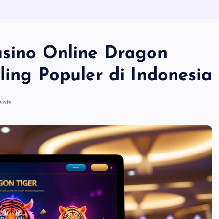
asino Online Dragon
ling Populer di Indonesia
nts