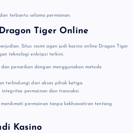
 dan terbantu selama permainan.
Dragon Tiger Online
erjudian. Situs resmi agen judi kasino online Dragon Tiger
 teknologi enkripsi terkini.
an dan penarikan dengan menggunakan metode
n terlindungi dari akses pihak ketiga.
integritas permainan dan transaksi.
k menikmati permainan tanpa kekhawatiran tentang
udi Kasino