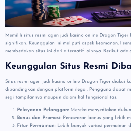
Memilih situs resmi agen judi kasino online Dragon Tig
signifikan. Keunggulan ini meliputi aspek keamanan, lisen
membedakan situs ini dari alternatif lainnya. Berikut ada
Keunggulan Situs Resmi Diba
Situs resmi agen judi kasino online Dragon Tiger diakui
dibandingkan dengan platform ilegal. Pengguna dapat me
segi tampilannya maupun dalam hal fungsionalitas.
Pelayanan Pelanggan
: Mereka menyediakan duku
Bonus dan Promosi
: Penawaran bonus yang lebih m
Fitur Permainan
: Lebih banyak variasi permainan