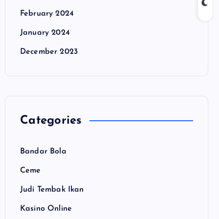
February 2024
January 2024
December 2023
Categories
Bandar Bola
Ceme
Judi Tembak Ikan
Kasino Online