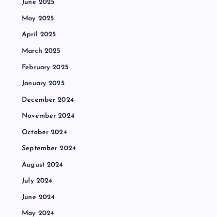
June 2025
May 2025
April 2025
March 2025
February 2025
January 2025
December 2024
November 2024
October 2024
September 2024
August 2024
July 2024
June 2024
May 2024