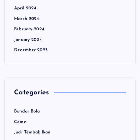
April 2024
March 2024
February 2024
January 2024
December 2023
Categories
Bandar Bola
Ceme
Judi Tembak Ikan