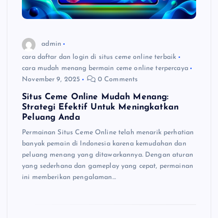
admin
cara daftar dan login di situs ceme online terbaik
cara mudah menang bermain ceme online terpercaya
November 9, 2025
0 Comments
Situs Ceme Online Mudah Menang:
Strategi Efektif Untuk Meningkatkan
Peluang Anda
Permainan Situs Ceme Online telah menarik perhatian
banyak pemain di Indonesia karena kemudahan dan
peluang menang yang ditawarkannya. Dengan aturan
yang sederhana dan gameplay yang cepat, permainan
ini memberikan pengalaman…