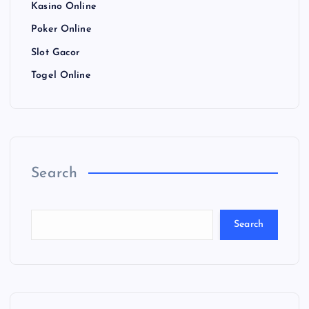
Kasino Online
Poker Online
Slot Gacor
Togel Online
Search
Search