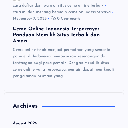
cara daftar dan login di situs ceme online terbaik
cara mudah menang bermain ceme online terpercaya
November 7, 2025
0 Comments
Ceme Online Indonesia Terpercaya:
Panduan Memilih Situs Terbaik dan
Aman
Ceme online telah menjadi permainan yang semakin
populer di Indonesia, menawarkan kesenangan dan
tantangan bagi para pemain. Dengan memilih situs
ceme online yang terpercaya, pemain dapat menikmati
pengalaman bermain yang…
Archives
August 2026