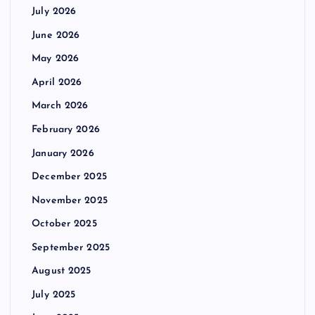
July 2026
June 2026
May 2026
April 2026
March 2026
February 2026
January 2026
December 2025
November 2025
October 2025
September 2025
August 2025
July 2025