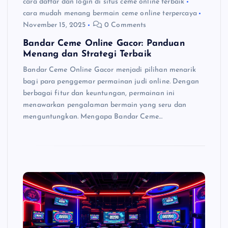
cara daftar dan login di situs ceme online terbaik
cara mudah menang bermain ceme online terpercaya
November 15, 2025
0 Comments
Bandar Ceme Online Gacor: Panduan
Menang dan Strategi Terbaik
Bandar Ceme Online Gacor menjadi pilihan menarik
bagi para penggemar permainan judi online. Dengan
berbagai fitur dan keuntungan, permainan ini
menawarkan pengalaman bermain yang seru dan
menguntungkan. Mengapa Bandar Ceme…