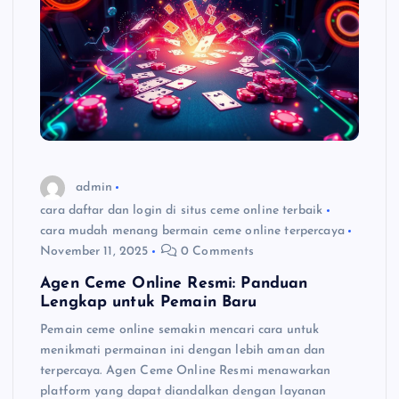
admin
cara daftar dan login di situs ceme online terbaik
cara mudah menang bermain ceme online terpercaya
November 11, 2025
0 Comments
Agen Ceme Online Resmi: Panduan
Lengkap untuk Pemain Baru
Pemain ceme online semakin mencari cara untuk
menikmati permainan ini dengan lebih aman dan
terpercaya. Agen Ceme Online Resmi menawarkan
platform yang dapat diandalkan dengan layanan