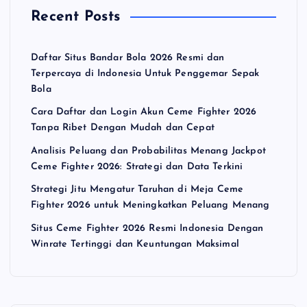
Recent Posts
Daftar Situs Bandar Bola 2026 Resmi dan
Terpercaya di Indonesia Untuk Penggemar Sepak
Bola
Cara Daftar dan Login Akun Ceme Fighter 2026
Tanpa Ribet Dengan Mudah dan Cepat
Analisis Peluang dan Probabilitas Menang Jackpot
Ceme Fighter 2026: Strategi dan Data Terkini
Strategi Jitu Mengatur Taruhan di Meja Ceme
Fighter 2026 untuk Meningkatkan Peluang Menang
Situs Ceme Fighter 2026 Resmi Indonesia Dengan
Winrate Tertinggi dan Keuntungan Maksimal