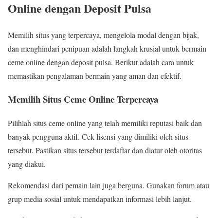
Online dengan Deposit Pulsa
Memilih situs yang terpercaya, mengelola modal dengan bijak,
dan menghindari penipuan adalah langkah krusial untuk bermain
ceme online dengan deposit pulsa. Berikut adalah cara untuk
memastikan pengalaman bermain yang aman dan efektif.
Memilih Situs Ceme Online Terpercaya
Pilihlah situs ceme online yang telah memiliki reputasi baik dan
banyak pengguna aktif. Cek lisensi yang dimiliki oleh situs
tersebut. Pastikan situs tersebut terdaftar dan diatur oleh otoritas
yang diakui.
Rekomendasi dari pemain lain juga berguna. Gunakan forum atau
grup media sosial untuk mendapatkan informasi lebih lanjut.