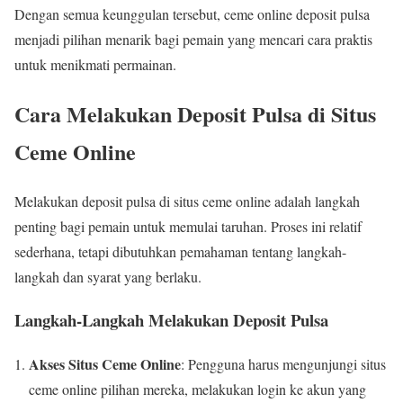
Dengan semua keunggulan tersebut, ceme online deposit pulsa
menjadi pilihan menarik bagi pemain yang mencari cara praktis
untuk menikmati permainan.
Cara Melakukan Deposit Pulsa di Situs
Ceme Online
Melakukan deposit pulsa di situs ceme online adalah langkah
penting bagi pemain untuk memulai taruhan. Proses ini relatif
sederhana, tetapi dibutuhkan pemahaman tentang langkah-
langkah dan syarat yang berlaku.
Langkah-Langkah Melakukan Deposit Pulsa
Akses Situs Ceme Online
: Pengguna harus mengunjungi situs
ceme online pilihan mereka, melakukan login ke akun yang