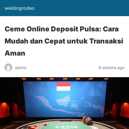
weldingrodeo
Ceme Online Deposit Pulsa: Cara
Mudah dan Cepat untuk Transaksi
Aman
admin
9 months ago