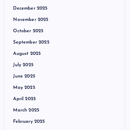
December 2025
November 2025
October 2025
September 2025
August 2025
July 2025
June 2025
May 2025
April 2025
March 2025
February 2025