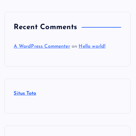
Recent Comments
A WordPress Commenter
on
Hello world!
Situs Toto