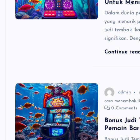
Untuk Meni
Dalam dunia pe
yang menarik p
judi tembak i
signifikan. Den
Continue rea
admin
cara menembak i
0 Comments
Bonus Judi
Pemain Bar
Bonus Judi Tem