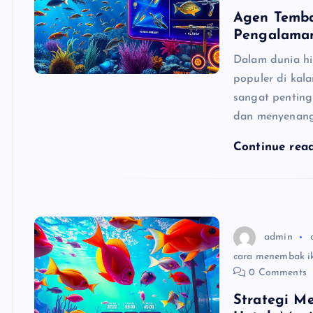
Agen Temba
Pengalama
Dalam dunia hi
populer di kal
sangat pentin
dan menyenang
Continue rea
admin
cara menembak i
0 Comments
Strategi Me