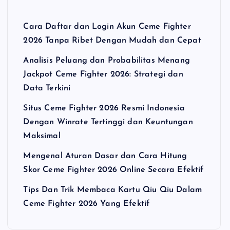
Cara Daftar dan Login Akun Ceme Fighter
2026 Tanpa Ribet Dengan Mudah dan Cepat
Analisis Peluang dan Probabilitas Menang
Jackpot Ceme Fighter 2026: Strategi dan
Data Terkini
Situs Ceme Fighter 2026 Resmi Indonesia
Dengan Winrate Tertinggi dan Keuntungan
Maksimal
Mengenal Aturan Dasar dan Cara Hitung
Skor Ceme Fighter 2026 Online Secara Efektif
Tips Dan Trik Membaca Kartu Qiu Qiu Dalam
Ceme Fighter 2026 Yang Efektif