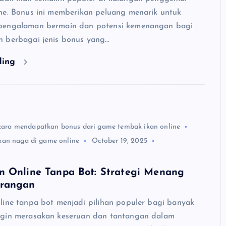
ne. Bonus ini memberikan peluang menarik untuk
pengalaman bermain dan potensi kemenangan bagi
 berbagai jenis bonus yang…
ding
cara mendapatkan bonus dari game tembak ikan online
kan naga di game online
October 19, 2025
n Online Tanpa Bot: Strategi Menang
urangan
line tanpa bot menjadi pilihan populer bagi banyak
ngin merasakan keseruan dan tantangan dalam