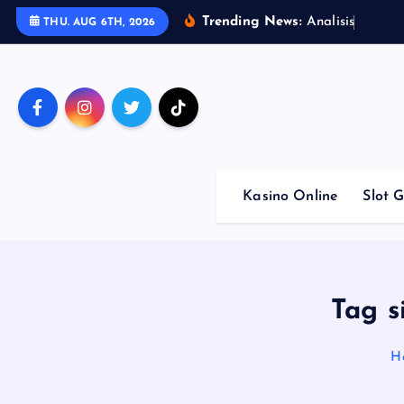
S
Trending News:
A
n
a
l
i
s
i
s
P
e
l
u
a
n
THU. AUG 6TH, 2026
k
i
p
t
o
c
o
Kasino Online
Slot 
n
t
e
n
t
Tag s
H