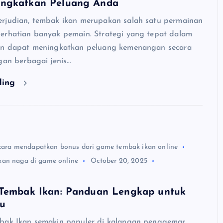
ngkatkan Peluang Anda
rjudian, tembak ikan merupakan salah satu permainan
erhatian banyak pemain. Strategi yang tepat dalam
kan dapat meningkatkan peluang kemenangan secara
gan berbagai jenis…
ding
cara mendapatkan bonus dari game tembak ikan online
kan naga di game online
October 20, 2025
 Tembak Ikan: Panduan Lengkap untuk
u
bak Ikan semakin populer di kalangan penggemar