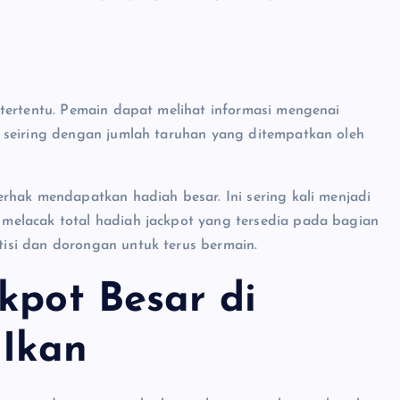
tertentu. Pemain dapat melihat informasi mengenai
 seiring dengan jumlah taruhan yang ditempatkan oleh
rhak mendapatkan hadiah besar. Ini sering kali menjadi
melacak total hadiah jackpot yang tersedia pada bagian
isi dan dorongan untuk terus bermain.
kpot Besar di
Ikan