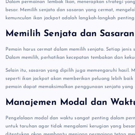
Dalam permainan Tembak Ikan, menerapkan strategi yang
besar. Memilih senjata dan sasaran yang cermat, mengelo
kemunculan ikan jackpot adalah langkah-langkah penting
Memilih Senjata dan Sasaran
Pemain harus cermat dalam memilih senjata. Setiap jenis
Dalam memilih, perhatikan kecepatan tembakan dan kekua
Selain itu, sasaran yang dipilih juga memengaruhi hasil
seperti ikan jackpot akan memberikan peluang lebih bai
pemain dapat memaksimalkan penggunaan senjata yang di
Manajemen Modal dan Wakt
Pengelolaan modal dan waktu sangat penting dalam perm
untuk taruhan agar tidak mengalami kerugian yang besa
ditentukan akan membantu menjaga permainan tetap m