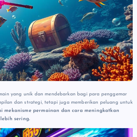
main yang unik dan mendebarkan bagi para penggemar
pilan dan strategi, tetapi juga memberikan peluang untuk
 mekanisme permainan dan cara meningkatkan
ebih sering.