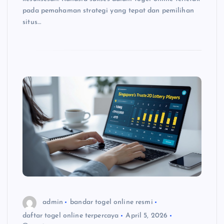
pada pemahaman strategi yang tepat dan pemilihan
situs…
admin
bandar togel online resmi
daftar togel online terpercaya
April 5, 2026