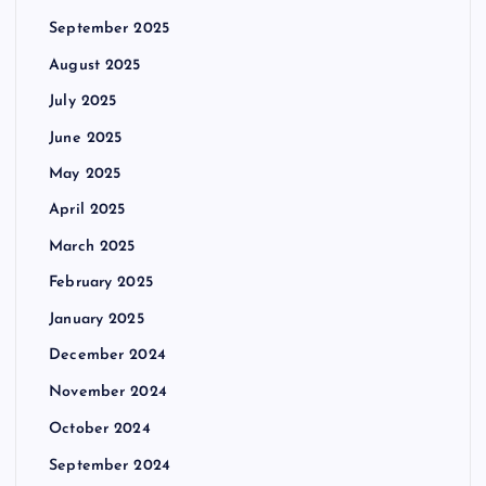
September 2025
August 2025
July 2025
June 2025
May 2025
April 2025
March 2025
February 2025
January 2025
December 2024
November 2024
October 2024
September 2024