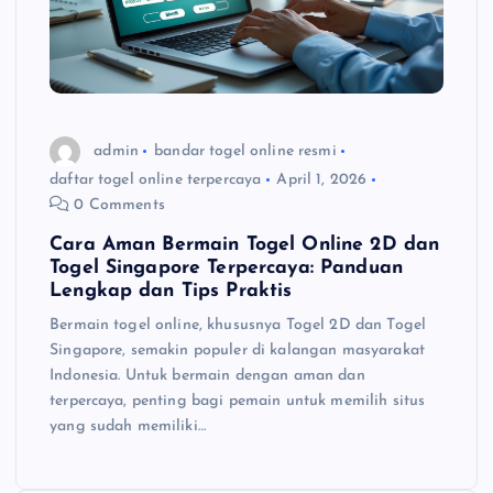
admin
bandar togel online resmi
daftar togel online terpercaya
April 1, 2026
0 Comments
Cara Aman Bermain Togel Online 2D dan
Togel Singapore Terpercaya: Panduan
Lengkap dan Tips Praktis
Bermain togel online, khususnya Togel 2D dan Togel
Singapore, semakin populer di kalangan masyarakat
Indonesia. Untuk bermain dengan aman dan
terpercaya, penting bagi pemain untuk memilih situs
yang sudah memiliki…