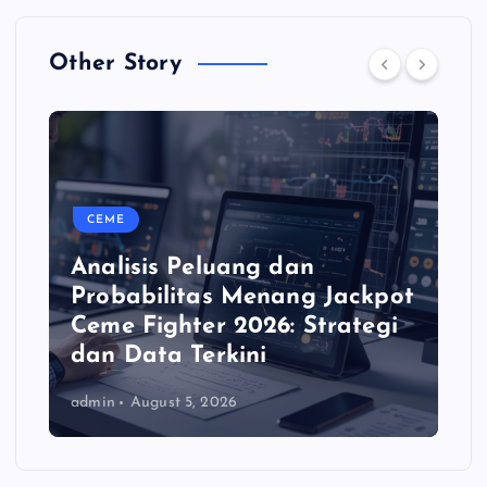
Other Story
CEME
Analisis Peluang dan
Probabilitas Menang Jackpot
Ceme Fighter 2026: Strategi
dan Data Terkini
admin
August 5, 2026