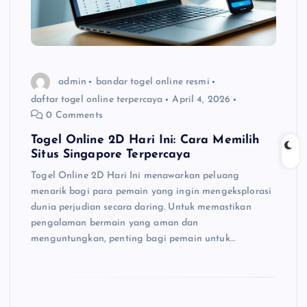
admin
bandar togel online resmi
daftar togel online terpercaya
April 4, 2026
0 Comments
Togel Online 2D Hari Ini: Cara Memilih
Situs Singapore Terpercaya
Togel Online 2D Hari Ini menawarkan peluang
menarik bagi para pemain yang ingin mengeksplorasi
dunia perjudian secara daring. Untuk memastikan
pengalaman bermain yang aman dan
menguntungkan, penting bagi pemain untuk…