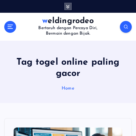
S
k
i
weldingrodeo
p
Bertaruh dengan Percaya Diri,
t
Bermain dengan Bijak.
o
c
o
n
Tag togel online paling
t
gacor
e
n
t
Home