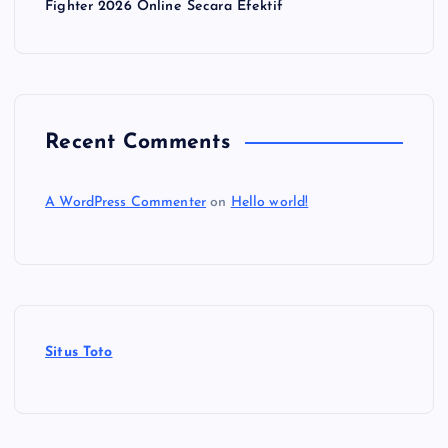
Fighter 2026 Online Secara Efektif
Recent Comments
A WordPress Commenter
on
Hello world!
Situs Toto