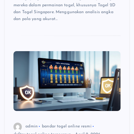
mereka dalam permainan togel, khususnya Togel 2D
dan Togel Singapore. Menggunakan analisis angka
dan pola yang akurat…
admin
bandar togel online resmi