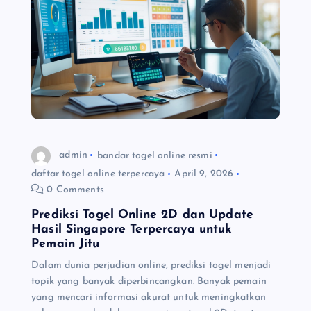
admin
bandar togel online resmi
daftar togel online terpercaya
April 9, 2026
0 Comments
Prediksi Togel Online 2D dan Update
Hasil Singapore Terpercaya untuk
Pemain Jitu
Dalam dunia perjudian online, prediksi togel menjadi
topik yang banyak diperbincangkan. Banyak pemain
yang mencari informasi akurat untuk meningkatkan