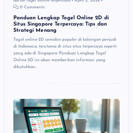
daftar togel online terpercaya
April 2, 2026
0 Comments
Panduan Lengkap Togel Online 2D di
Situs Singapore Terpercaya: Tips dan
Strategi Menang
Togel online 2D semakin populer di kalangan penjudi
di Indonesia, terutama di situs-situs terpercaya seperti
yang ada di Singapore. Panduan Lengkap Togel
Online 2D ini akan memberikan informasi yang
dibutuhkan…