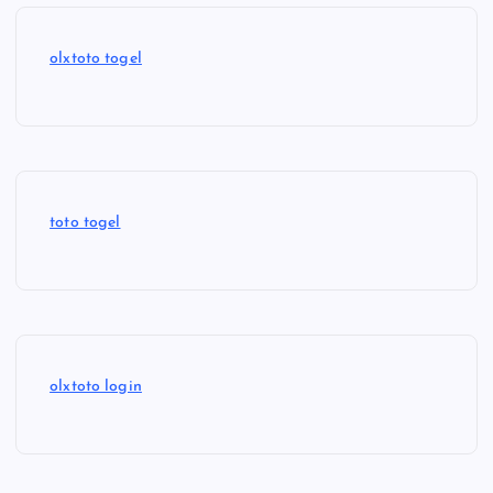
olxtoto togel
toto togel
olxtoto login