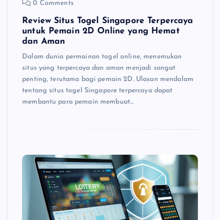
0 Comments
Review Situs Togel Singapore Terpercaya
untuk Pemain 2D Online yang Hemat
dan Aman
Dalam dunia permainan togel online, menemukan
situs yang terpercaya dan aman menjadi sangat
penting, terutama bagi pemain 2D. Ulasan mendalam
tentang situs togel Singapore terpercaya dapat
membantu para pemain membuat…