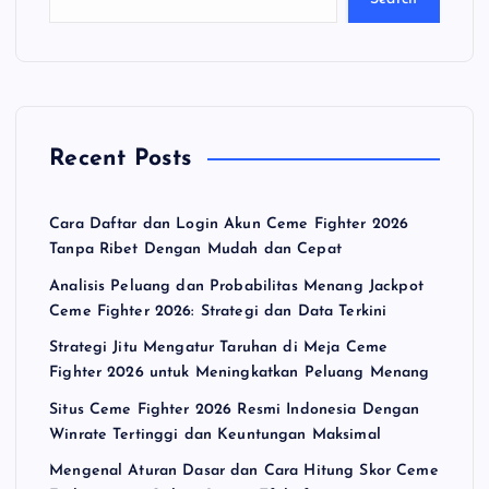
Recent Posts
Cara Daftar dan Login Akun Ceme Fighter 2026
Tanpa Ribet Dengan Mudah dan Cepat
Analisis Peluang dan Probabilitas Menang Jackpot
Ceme Fighter 2026: Strategi dan Data Terkini
Strategi Jitu Mengatur Taruhan di Meja Ceme
Fighter 2026 untuk Meningkatkan Peluang Menang
Situs Ceme Fighter 2026 Resmi Indonesia Dengan
Winrate Tertinggi dan Keuntungan Maksimal
Mengenal Aturan Dasar dan Cara Hitung Skor Ceme