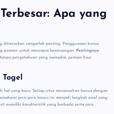
 Terbesar: Apa yang
g ditawarkan sangatlah penting. Penggunaan bonus
ng pemain untuk mencapai kemenangan.
Pentingnya
 tanpa pengetahuan yang memadai, pemain bisa
 Togel
h hal yang baru. Setiap situs menawarkan bonus dengan
emahami jenis-jenis bonus ini menjadi langkah awal yang
it memiliki karakteristik yang berbeda serta cara