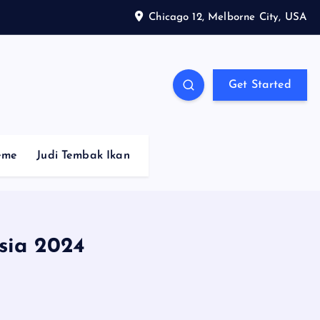
Chicago 12, Melborne City, USA
Get Started
eme
Judi Tembak Ikan
sia 2024