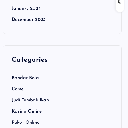
January 2024
December 2023
Categories
Bandar Bola
Ceme
Judi Tembak Ikan
Kasino Online
Poker Online