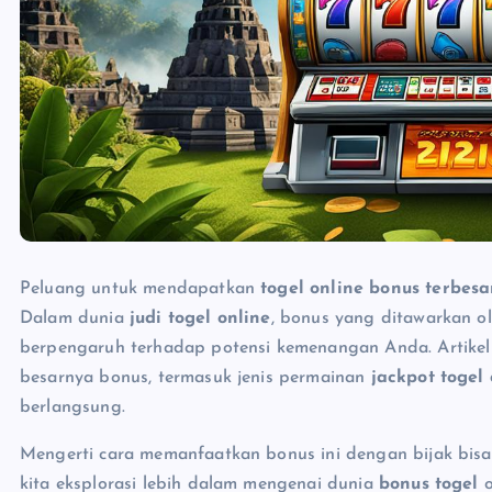
Peluang untuk mendapatkan
togel online bonus terbesa
Dalam dunia
judi togel online
, bonus yang ditawarkan o
berpengaruh terhadap potensi kemenangan Anda. Artikel
besarnya bonus, termasuk jenis permainan
jackpot togel 
berlangsung.
Mengerti cara memanfaatkan bonus ini dengan bijak bis
kita eksplorasi lebih dalam mengenai dunia
bonus togel
o