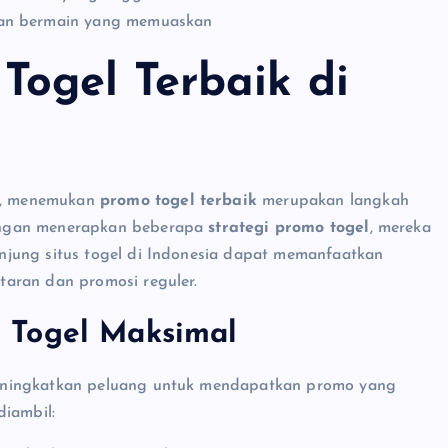
man bermain yang memuaskan
ogel Terbaik di
l, menemukan
promo togel terbaik
merupakan langkah
engan menerapkan beberapa
strategi promo togel
, mereka
njung situs togel di Indonesia dapat memanfaatkan
aran dan promosi reguler.
 Togel Maksimal
eningkatkan peluang untuk mendapatkan promo yang
diambil: