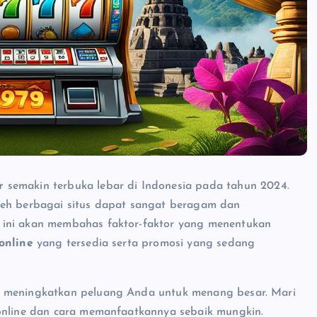
r
semakin terbuka lebar di Indonesia pada tahun 2024.
leh berbagai situs dapat sangat beragam dan
 ini akan membahas faktor-faktor yang menentukan
online
yang tersedia serta promosi yang sedang
a meningkatkan peluang Anda untuk menang besar. Mari
nline dan cara memanfaatkannya sebaik mungkin.