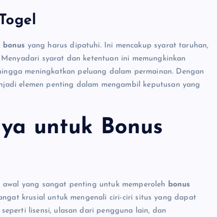
Togel
n bonus
yang harus dipatuhi. Ini mencakup syarat taruhan,
. Menyadari syarat dan ketentuan ini memungkinkan
hingga meningkatkan peluang dalam permainan. Dengan
jadi elemen penting dalam mengambil keputusan yang
aya untuk Bonus
ah awal yang sangat penting untuk memperoleh
bonus
gat krusial untuk mengenali ciri-ciri situs yang dapat
perti lisensi, ulasan dari pengguna lain, dan