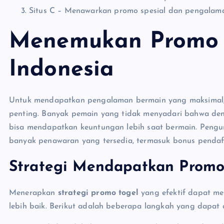
Situs C – Menawarkan promo spesial dan pengala
Menemukan Promo T
Indonesia
Untuk mendapatkan pengalaman bermain yang maksima
penting. Banyak pemain yang tidak menyadari bahwa d
bisa mendapatkan keuntungan lebih saat bermain. Pengu
banyak penawaran yang tersedia, termasuk bonus pendaft
Strategi Mendapatkan Promo
Menerapkan
strategi promo togel
yang efektif dapat m
lebih baik. Berikut adalah beberapa langkah yang dapat 