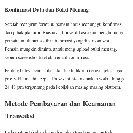
Konfirmasi Data dan Bukti Menang
Setelah mengirim formulir, pemain harus menunggu konfirmasi
dari pihak platform. Biasanya, tim verifikasi akan menghubungi
pemain untuk memastikan informasi yang diberikan sesuai.
Pemain mungkin diminta untuk meng-upload bukti menang,
seperti screenshot tiket atau email konfirmasi.
Penting bahwa semua data dan bukti dikirim dengan jelas, agar
proses klaim lebih cepat. Proses ini bisa memakan waktu hingga
24-48 jam tergantung pada kebijakan masing-masing platform.
Metode Pembayaran dan Keamanan
Transaksi
Pada saat melakukan klaim hadiah di togel online, metode