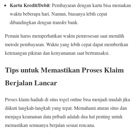
Kartu Kredit/Debit
: Pembayaran dengan kartu bisa memakan
waktu beberapa hari. Namun, biasanya lebih cepat
dibandingkan dengan transfer bank.
Pemain harus memperhatikan waktu pemrosesan saat memilih
metode pembayaran. Waktu yang lebih cepat dapat memberikan
ketenangan pikiran dan kenyamanan saat bertransaksi.
Tips untuk Memastikan Proses Klaim
Berjalan Lancar
Proses klaim hadiah di situs togel online bisa menjadi mudah jika
diikuti langkah-langkah yang tepat. Memahami aturan situs dan
menjaga keamanan data pribadi adalah dua hal penting untuk
memastikan semuanya berjalan sesuai rencana.