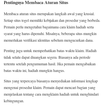
Pentingnya Membaca Aturan Situs
Membaca aturan situs merupakan langkah awal yang krusial.
Setiap situs togel memiliki kebijakan dan prosedur yang berbeda.
Pemain perlu mengetahui bagaimana cara klaim hadiah serta
syarat yang harus dipenuhi. Misalnya, beberapa situs mungkin
memerlukan verifikasi identitas sebelum mengucurkan dana.
Penting juga untuk memperhatikan batas waktu klaim. Hadiah
tidak selalu dapat diuangkan segera. Biasanya ada periode
tertentu setelah pengumuman hasil. Jika pemain mengabaikan
batas waktu ini, hadiah mungkin hangus.
Situs yang terpercaya biasanya menyediakan informasi lengkap
mengenai prosedur klaim. Pemain dapat mencari bagian yang
menjelaskan tentang cara mengklaim hadiah untuk menghindari
kebingungan.