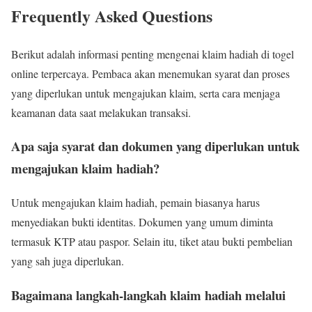
Frequently Asked Questions
Berikut adalah informasi penting mengenai klaim hadiah di togel
online terpercaya. Pembaca akan menemukan syarat dan proses
yang diperlukan untuk mengajukan klaim, serta cara menjaga
keamanan data saat melakukan transaksi.
Apa saja syarat dan dokumen yang diperlukan untuk
mengajukan klaim hadiah?
Untuk mengajukan klaim hadiah, pemain biasanya harus
menyediakan bukti identitas. Dokumen yang umum diminta
termasuk KTP atau paspor. Selain itu, tiket atau bukti pembelian
yang sah juga diperlukan.
Bagaimana langkah-langkah klaim hadiah melalui