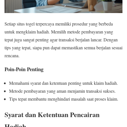
Setiap situs togel terpercaya memiliki prosedur yang berbeda
untuk mengklaim hadiah. Memilih metode pembayaran yang
tepat juga sangat penting agar transaksi berjalan lancar. Dengan
tips yang tepat, siapa pun dapat memastikan semua berjalan sesuai
rencana.
Poin-Poin Penting
Memahami syarat dan ketentuan penting untuk klaim hadiah.
Metode pembayaran yang aman menjamin transaksi sukses.
Tips tepat membantu menghindari masalah saat proses klaim.
Syarat dan Ketentuan Pencairan
Hadiah