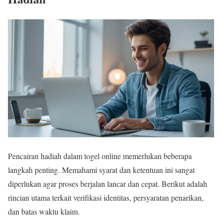
Pencairan hadiah dalam togel online memerlukan beberapa
langkah penting. Memahami syarat dan ketentuan ini sangat
diperlukan agar proses berjalan lancar dan cepat. Berikut adalah
rincian utama terkait verifikasi identitas, persyaratan penarikan,
dan batas waktu klaim.