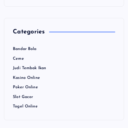
Categories
Bandar Bola
Ceme
Judi Tembak Ikan
Kasino Online
Poker Online
Slot Gacor
Togel Online