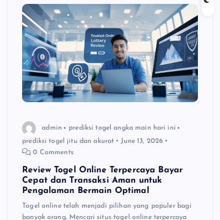
admin
prediksi togel angka main hari ini
prediksi togel jitu dan akurat
June 13, 2026
0 Comments
Review Togel Online Terpercaya Bayar
Cepat dan Transaksi Aman untuk
Pengalaman Bermain Optimal
Togel online telah menjadi pilihan yang populer bagi
banyak orang. Mencari situs togel online terpercaya