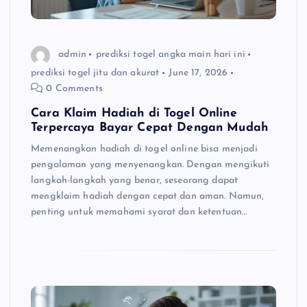
admin
prediksi togel angka main hari ini
prediksi togel jitu dan akurat
June 17, 2026
0 Comments
Cara Klaim Hadiah di Togel Online
Terpercaya Bayar Cepat Dengan Mudah
Memenangkan hadiah di togel online bisa menjadi
pengalaman yang menyenangkan. Dengan mengikuti
langkah-langkah yang benar, seseorang dapat
mengklaim hadiah dengan cepat dan aman. Namun,
penting untuk memahami syarat dan ketentuan…