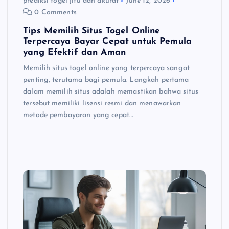
prediksi togel jitu dan akurat
June 12, 2026
0 Comments
Tips Memilih Situs Togel Online
Terpercaya Bayar Cepat untuk Pemula
yang Efektif dan Aman
Memilih situs togel online yang terpercaya sangat
penting, terutama bagi pemula. Langkah pertama
dalam memilih situs adalah memastikan bahwa situs
tersebut memiliki lisensi resmi dan menawarkan
metode pembayaran yang cepat…