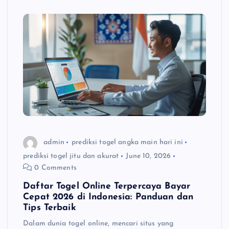
admin
prediksi togel angka main hari ini
prediksi togel jitu dan akurat
June 10, 2026
0 Comments
Daftar Togel Online Terpercaya Bayar
Cepat 2026 di Indonesia: Panduan dan
Tips Terbaik
Dalam dunia togel online, mencari situs yang