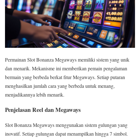
Permainan Slot Bonanza Megaways memiliki sistem yang unik
dan menarik. Mekanisme ini memberikan pemain pengalaman
bermain yang berbeda berkat fitur Megaways. Setiap putaran
menghasilkan jumlah cara yang berbeda untuk menang,
menjadikannya lebih menarik.
Penjelasan Reel dan Megaways
Slot Bonanza Megaways menggunakan sistem gulungan yang
inovatif. Setiap gulungan dapat menampilkan hingga 7 simbol.