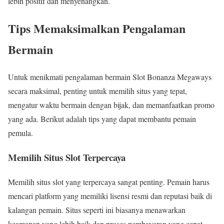
lebih positif dan menyenangkan.
Tips Memaksimalkan Pengalaman
Bermain
Untuk menikmati pengalaman bermain Slot Bonanza Megaways
secara maksimal, penting untuk memilih situs yang tepat,
mengatur waktu bermain dengan bijak, dan memanfaatkan promo
yang ada. Berikut adalah tips yang dapat membantu pemain
pemula.
Memilih Situs Slot Terpercaya
Memilih situs slot yang terpercaya sangat penting. Pemain harus
mencari platform yang memiliki lisensi resmi dan reputasi baik di
kalangan pemain. Situs seperti ini biasanya menawarkan
keamanan yang lebih baik dan proses pembayaran yang cepat.