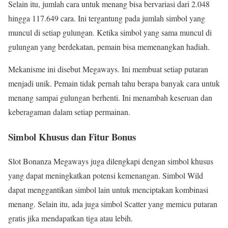
Selain itu, jumlah cara untuk menang bisa bervariasi dari 2.048
hingga 117.649 cara. Ini tergantung pada jumlah simbol yang
muncul di setiap gulungan. Ketika simbol yang sama muncul di
gulungan yang berdekatan, pemain bisa memenangkan hadiah.
Mekanisme ini disebut Megaways. Ini membuat setiap putaran
menjadi unik. Pemain tidak pernah tahu berapa banyak cara untuk
menang sampai gulungan berhenti. Ini menambah keseruan dan
keberagaman dalam setiap permainan.
Simbol Khusus dan Fitur Bonus
Slot Bonanza Megaways juga dilengkapi dengan simbol khusus
yang dapat meningkatkan potensi kemenangan. Simbol Wild
dapat menggantikan simbol lain untuk menciptakan kombinasi
menang. Selain itu, ada juga simbol Scatter yang memicu putaran
gratis jika mendapatkan tiga atau lebih.