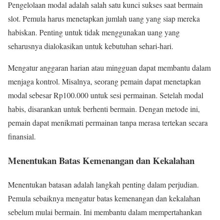
Pengelolaan modal adalah salah satu kunci sukses saat bermain
slot. Pemula harus menetapkan jumlah uang yang siap mereka
habiskan. Penting untuk tidak menggunakan uang yang
seharusnya dialokasikan untuk kebutuhan sehari-hari.
Mengatur anggaran harian atau mingguan dapat membantu dalam
menjaga kontrol. Misalnya, seorang pemain dapat menetapkan
modal sebesar Rp100.000 untuk sesi permainan. Setelah modal
habis, disarankan untuk berhenti bermain. Dengan metode ini,
pemain dapat menikmati permainan tanpa merasa tertekan secara
finansial.
Menentukan Batas Kemenangan dan Kekalahan
Menentukan batasan adalah langkah penting dalam perjudian.
Pemula sebaiknya mengatur batas kemenangan dan kekalahan
sebelum mulai bermain. Ini membantu dalam mempertahankan