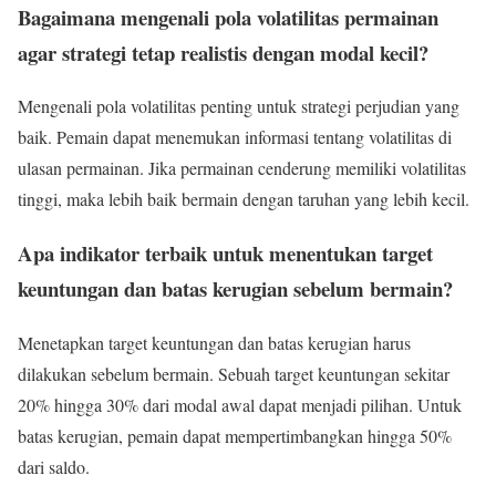
Bagaimana mengenali pola volatilitas permainan
agar strategi tetap realistis dengan modal kecil?
Mengenali pola volatilitas penting untuk strategi perjudian yang
baik. Pemain dapat menemukan informasi tentang volatilitas di
ulasan permainan. Jika permainan cenderung memiliki volatilitas
tinggi, maka lebih baik bermain dengan taruhan yang lebih kecil.
Apa indikator terbaik untuk menentukan target
keuntungan dan batas kerugian sebelum bermain?
Menetapkan target keuntungan dan batas kerugian harus
dilakukan sebelum bermain. Sebuah target keuntungan sekitar
20% hingga 30% dari modal awal dapat menjadi pilihan. Untuk
batas kerugian, pemain dapat mempertimbangkan hingga 50%
dari saldo.