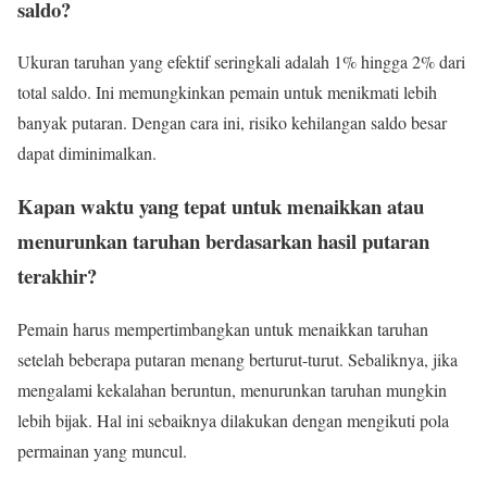
saldo?
Ukuran taruhan yang efektif seringkali adalah 1% hingga 2% dari
total saldo. Ini memungkinkan pemain untuk menikmati lebih
banyak putaran. Dengan cara ini, risiko kehilangan saldo besar
dapat diminimalkan.
Kapan waktu yang tepat untuk menaikkan atau
menurunkan taruhan berdasarkan hasil putaran
terakhir?
Pemain harus mempertimbangkan untuk menaikkan taruhan
setelah beberapa putaran menang berturut-turut. Sebaliknya, jika
mengalami kekalahan beruntun, menurunkan taruhan mungkin
lebih bijak. Hal ini sebaiknya dilakukan dengan mengikuti pola
permainan yang muncul.