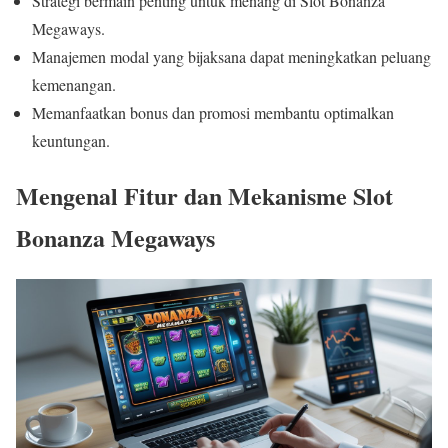
Strategi bermain penting untuk menang di Slot Bonanza
Megaways.
Manajemen modal yang bijaksana dapat meningkatkan peluang
kemenangan.
Memanfaatkan bonus dan promosi membantu optimalkan
keuntungan.
Mengenal Fitur dan Mekanisme Slot
Bonanza Megaways