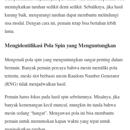
meningkatkan taruhan sedikit demi sedikit. Sebaliknya, jika hasil
kurang baik, mengurangi taruhan dapat membantu melindungi
sisa modal. Dengan cara ini, pemain tetap bisa bertahan lebih
lama.
Mengidentifikasi Pola Spin yang Menguntungkan
Mengenali pola spin yang menguntungkan sangat penting dalam
bermain. Banyak pemain percaya bahwa mesin memiliki pola
tertentu, meski slot berbasis mesin Random Number Generator
(RNG) tidak menjadwalkan hasil.
Pemain harus fokus pada hasil spin sebelumnya. Misalnya, jika
banyak kemenangan kecil muncul, mungkin itu tanda bahwa
mesin sedang “hangat”. Mengawasi pola ini bisa membantu
pemain untuk memutuskan kapan waktu yang tepat untuk
meningkatkan taruhan.