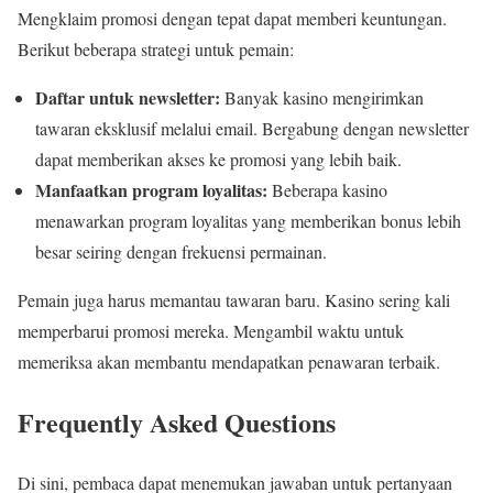
Mengklaim promosi dengan tepat dapat memberi keuntungan.
Berikut beberapa strategi untuk pemain:
Daftar untuk newsletter:
Banyak kasino mengirimkan
tawaran eksklusif melalui email. Bergabung dengan newsletter
dapat memberikan akses ke promosi yang lebih baik.
Manfaatkan program loyalitas:
Beberapa kasino
menawarkan program loyalitas yang memberikan bonus lebih
besar seiring dengan frekuensi permainan.
Pemain juga harus memantau tawaran baru. Kasino sering kali
memperbarui promosi mereka. Mengambil waktu untuk
memeriksa akan membantu mendapatkan penawaran terbaik.
Frequently Asked Questions
Di sini, pembaca dapat menemukan jawaban untuk pertanyaan