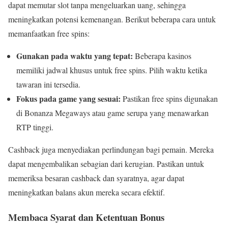
dapat memutar slot tanpa mengeluarkan uang, sehingga
meningkatkan potensi kemenangan. Berikut beberapa cara untuk
memanfaatkan free spins:
Gunakan pada waktu yang tepat:
Beberapa kasinos
memiliki jadwal khusus untuk free spins. Pilih waktu ketika
tawaran ini tersedia.
Fokus pada game yang sesuai:
Pastikan free spins digunakan
di Bonanza Megaways atau game serupa yang menawarkan
RTP tinggi.
Cashback juga menyediakan perlindungan bagi pemain. Mereka
dapat mengembalikan sebagian dari kerugian. Pastikan untuk
memeriksa besaran cashback dan syaratnya, agar dapat
meningkatkan balans akun mereka secara efektif.
Membaca Syarat dan Ketentuan Bonus