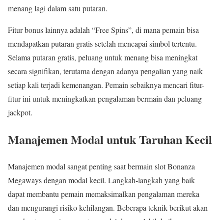
menang lagi dalam satu putaran.
Fitur bonus lainnya adalah “Free Spins”, di mana pemain bisa
mendapatkan putaran gratis setelah mencapai simbol tertentu.
Selama putaran gratis, peluang untuk menang bisa meningkat
secara signifikan, terutama dengan adanya pengalian yang naik
setiap kali terjadi kemenangan. Pemain sebaiknya mencari fitur-
fitur ini untuk meningkatkan pengalaman bermain dan peluang
jackpot.
Manajemen Modal untuk Taruhan Kecil
Manajemen modal sangat penting saat bermain slot Bonanza
Megaways dengan modal kecil. Langkah-langkah yang baik
dapat membantu pemain memaksimalkan pengalaman mereka
dan mengurangi risiko kehilangan. Beberapa teknik berikut akan