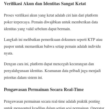
Verifikasi Akun dan Identitas Sangat Ketat
Proses verifikasi akun yang ketat adalah ciri lain dari platform
poker terpercaya. Pemain diwajibkan untuk memberikan data
identitas yang valid sebelum dapat bermain.
Langkah ini melibatkan pemeriksaan dokumen seperti KTP atau
paspor untuk memastikan bahwa setiap pemain adalah individu
nyata.
Dengan cara ini, platform dapat mencegah kecurangan dan
penyalahgunaan identitas. Keamanan data pribadi juga menjadi
prioritas dalam sistem ini.
Pengawasan Permainan Secara Real-Time
Pengawasan permainan secara real-time adalah praktik penting
untuk mengontrol keadilan dalam setiap sesi permainan. Operator