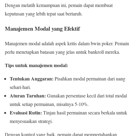
Dengan melatih kemampuan ini, pemain dapat membuat
keputusan yang lebih tepat saat bertaruh.
Manajemen Modal yang Efektif
Manajemen modal adalah aspek kritis dalam bwin poker. Pemain
perlu menetapkan batasan yang jelas untuk bankroll mereka.
Tips untuk manajemen modal:
Tentukan Anggaran:
Pisahkan modal permainan dari uang
sehari-hari.
Aturan Taruhan:
Gunakan persentase kecil dari total modal
untuk setiap permainan, misalnya 5-10%.
Evaluasi Rutin:
Tinjau hasil permainan secara berkala untuk
menyesuaikan strategi.
Dengan kontrol yang baik, pemain dapat mempertahankan