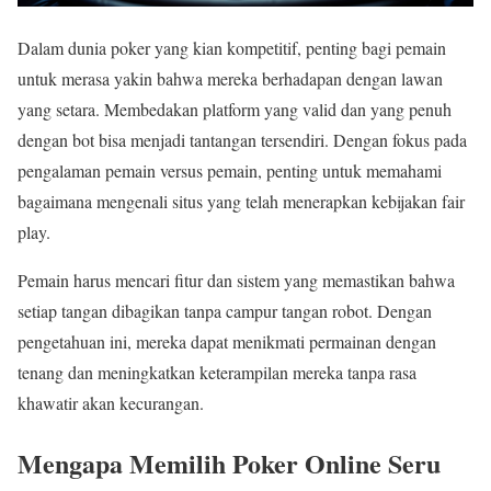
Dalam dunia poker yang kian kompetitif, penting bagi pemain
untuk merasa yakin bahwa mereka berhadapan dengan lawan
yang setara. Membedakan platform yang valid dan yang penuh
dengan bot bisa menjadi tantangan tersendiri. Dengan fokus pada
pengalaman pemain versus pemain, penting untuk memahami
bagaimana mengenali situs yang telah menerapkan kebijakan fair
play.
Pemain harus mencari fitur dan sistem yang memastikan bahwa
setiap tangan dibagikan tanpa campur tangan robot. Dengan
pengetahuan ini, mereka dapat menikmati permainan dengan
tenang dan meningkatkan keterampilan mereka tanpa rasa
khawatir akan kecurangan.
Mengapa Memilih Poker Online Seru