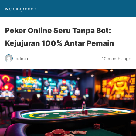
weldingrodeo
Poker Online Seru Tanpa Bot:
Kejujuran 100% Antar Pemain
admin
10 months ago