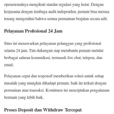
operasionalnya mengikuti standar regulasi yang ketat. Dengan
kerjasama dengan lembaga audit independen, pemain bisa merasa
tenang mengetahui bahwa semua permainan berjalan secara adil.
Pelayanan Profesional 24 Jam
Situs ini menawarkan pelayanan pelanggan yang profesional
selama 24 jam. Tim dukungan siap membantu pemain melalui
berbagai saluran komunikasi, termasuk live chat, telepon, dan
email.
Pelayanan cepat dan responsif memberikan solusi untuk setiap
masalah yang mungkin dihadapi pemain, baik itu terkait dengan
permainan atau transaksi. Komitmen ini menciptakan pengalaman
bermain yang lebih baik.
Proses Deposit dan Withdraw Tercepat