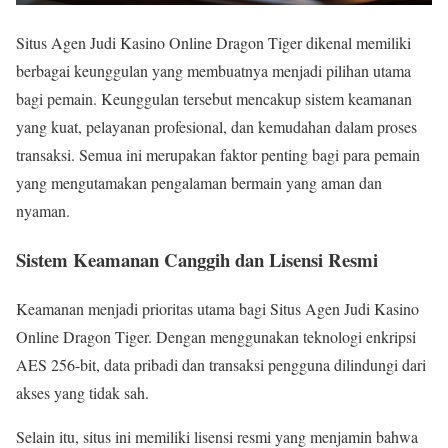
Situs Agen Judi Kasino Online Dragon Tiger dikenal memiliki
berbagai keunggulan yang membuatnya menjadi pilihan utama
bagi pemain. Keunggulan tersebut mencakup sistem keamanan
yang kuat, pelayanan profesional, dan kemudahan dalam proses
transaksi. Semua ini merupakan faktor penting bagi para pemain
yang mengutamakan pengalaman bermain yang aman dan
nyaman.
Sistem Keamanan Canggih dan Lisensi Resmi
Keamanan menjadi prioritas utama bagi Situs Agen Judi Kasino
Online Dragon Tiger. Dengan menggunakan teknologi enkripsi
AES 256-bit, data pribadi dan transaksi pengguna dilindungi dari
akses yang tidak sah.
Selain itu, situs ini memiliki lisensi resmi yang menjamin bahwa