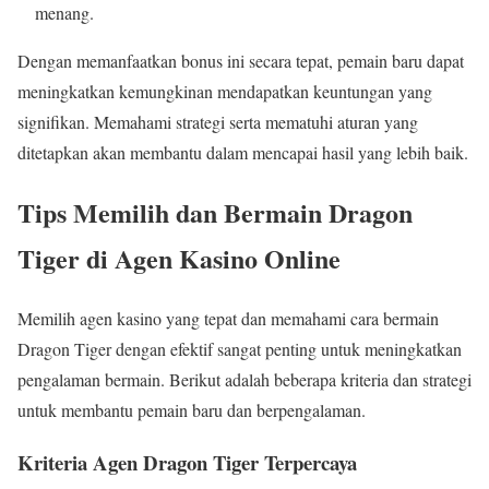
menang.
Dengan memanfaatkan bonus ini secara tepat, pemain baru dapat
meningkatkan kemungkinan mendapatkan keuntungan yang
signifikan. Memahami strategi serta mematuhi aturan yang
ditetapkan akan membantu dalam mencapai hasil yang lebih baik.
Tips Memilih dan Bermain Dragon
Tiger di Agen Kasino Online
Memilih agen kasino yang tepat dan memahami cara bermain
Dragon Tiger dengan efektif sangat penting untuk meningkatkan
pengalaman bermain. Berikut adalah beberapa kriteria dan strategi
untuk membantu pemain baru dan berpengalaman.
Kriteria Agen Dragon Tiger Terpercaya