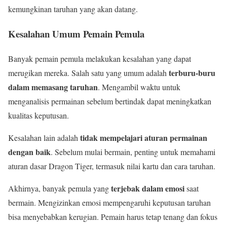
kemungkinan taruhan yang akan datang.
Kesalahan Umum Pemain Pemula
Banyak pemain pemula melakukan kesalahan yang dapat
terburu-buru
merugikan mereka. Salah satu yang umum adalah
dalam memasang taruhan
. Mengambil waktu untuk
menganalisis permainan sebelum bertindak dapat meningkatkan
kualitas keputusan.
tidak mempelajari aturan permainan
Kesalahan lain adalah
dengan baik
. Sebelum mulai bermain, penting untuk memahami
aturan dasar Dragon Tiger, termasuk nilai kartu dan cara taruhan.
terjebak dalam emosi
Akhirnya, banyak pemula yang
saat
bermain. Mengizinkan emosi mempengaruhi keputusan taruhan
bisa menyebabkan kerugian. Pemain harus tetap tenang dan fokus