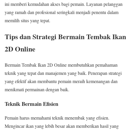
ini memberi kemudahan akses bagi pemain. Layanan pelanggan
yang ramah dan profesional seringkali menjadi penentu dalam
memilih situs yang tepat.
Tips dan Strategi Bermain Tembak Ikan
2D Online
Bermain Tembak Ikan 2D Online membutuhkan pemahaman
teknik yang tepat dan manajemen yang baik. Penerapan strategi
yang efektif akan membantu pemain meraih kemenangan dan
menikmati permainan dengan baik.
Teknik Bermain Efisien
Pemain harus memahami teknik menembak yang efisien.
Mengincar ikan yang lebih besar akan memberikan hasil yang