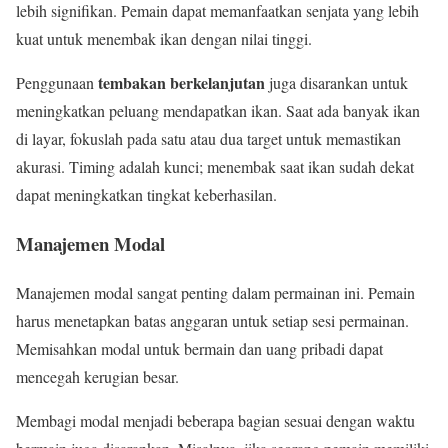
lebih signifikan. Pemain dapat memanfaatkan senjata yang lebih
kuat untuk menembak ikan dengan nilai tinggi.
tembakan berkelanjutan
Penggunaan
juga disarankan untuk
meningkatkan peluang mendapatkan ikan. Saat ada banyak ikan
di layar, fokuslah pada satu atau dua target untuk memastikan
akurasi. Timing adalah kunci; menembak saat ikan sudah dekat
dapat meningkatkan tingkat keberhasilan.
Manajemen Modal
Manajemen modal sangat penting dalam permainan ini. Pemain
harus menetapkan batas anggaran untuk setiap sesi permainan.
Memisahkan modal untuk bermain dan uang pribadi dapat
mencegah kerugian besar.
Membagi modal menjadi beberapa bagian sesuai dengan waktu