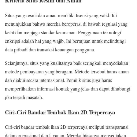
Kriteria Situs Resmi dan Aman
Situs yang resmi dan aman memiliki lisensi yang valid. Ini
menunjukkan bahwa mereka beroperasi di bawah regulasi yang
ketat dan menjaga standar keamanan. Penggunaan teknologi
enkripsi adalah hal yang wajib. Ini bertujuan untuk melindungi
data pribadi dan transaksi keuangan pengguna.
Selanjutnya, situs yang kualitasnya baik seringkali menyediakan
metode pembayaran yang beragam. Metode tersebut harus aman
dan diakui secara internasional. Pemilik situs juga harus
memperlihatkan informasi kontak yang jelas dan dapat dihubungi
jika terjadi masalah.
Ciri-Ciri Bandar Tembak Ikan 2D Terpercaya
Ciri-ciri bandar tembak ikan 2D terpercaya meliputi transparansi
dalam operasional dan layanan. Mereka biasanya menyediakan