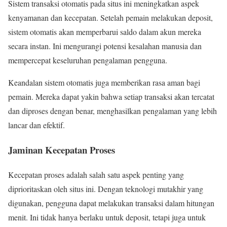
Sistem transaksi otomatis pada situs ini meningkatkan aspek
kenyamanan dan kecepatan. Setelah pemain melakukan deposit,
sistem otomatis akan memperbarui saldo dalam akun mereka
secara instan. Ini mengurangi potensi kesalahan manusia dan
mempercepat keseluruhan pengalaman pengguna.
Keandalan sistem otomatis juga memberikan rasa aman bagi
pemain. Mereka dapat yakin bahwa setiap transaksi akan tercatat
dan diproses dengan benar, menghasilkan pengalaman yang lebih
lancar dan efektif.
Jaminan Kecepatan Proses
Kecepatan proses adalah salah satu aspek penting yang
diprioritaskan oleh situs ini. Dengan teknologi mutakhir yang
digunakan, pengguna dapat melakukan transaksi dalam hitungan
menit. Ini tidak hanya berlaku untuk deposit, tetapi juga untuk