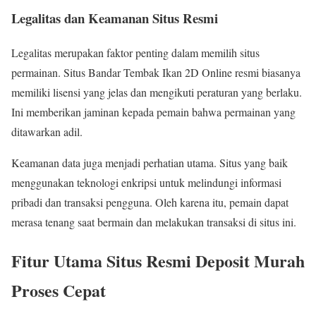
Legalitas dan Keamanan Situs Resmi
Legalitas merupakan faktor penting dalam memilih situs
permainan. Situs Bandar Tembak Ikan 2D Online resmi biasanya
memiliki lisensi yang jelas dan mengikuti peraturan yang berlaku.
Ini memberikan jaminan kepada pemain bahwa permainan yang
ditawarkan adil.
Keamanan data juga menjadi perhatian utama. Situs yang baik
menggunakan teknologi enkripsi untuk melindungi informasi
pribadi dan transaksi pengguna. Oleh karena itu, pemain dapat
merasa tenang saat bermain dan melakukan transaksi di situs ini.
Fitur Utama Situs Resmi Deposit Murah
Proses Cepat