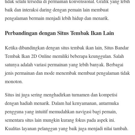
tidak selalu tersedia di permainan konvensional. Grafik yang lebih
baik dan interaksi daring dengan pemain lain membuat
pengalaman bermain menjadi lebih hidup dan menarik.
Perbandingan dengan Situs Tembak Ikan Lain
Ketika dibandingkan dengan situs tembak ikan lain, Situs Bandar
Tembak Ikan 2D Online memiliki beberapa keunggulan. Salah
satunya adalah variasi permainan yang lebih banyak. Berbagai
jenis permainan dan mode menembak membuat pengalaman tidak
monoton.
Situs ini juga sering menghadirkan turnamen dan kompetisi
dengan hadiah menarik. Dalam hal kenyamanan, antarmuka
pengguna yang intuitif memudahkan navigasi bagi pemain,
sementara situs lain mungkin kurang fokus pada aspek ini.
Kualitas layanan pelanggan yang baik juga menjadi nilai tambah.