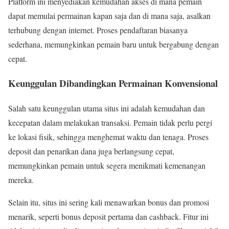
Platform ini menyediakan kemudahan akses di mana pemain
dapat memulai permainan kapan saja dan di mana saja, asalkan
terhubung dengan internet. Proses pendaftaran biasanya
sederhana, memungkinkan pemain baru untuk bergabung dengan
cepat.
Keunggulan Dibandingkan Permainan Konvensional
Salah satu keunggulan utama situs ini adalah kemudahan dan
kecepatan dalam melakukan transaksi. Pemain tidak perlu pergi
ke lokasi fisik, sehingga menghemat waktu dan tenaga. Proses
deposit dan penarikan dana juga berlangsung cepat,
memungkinkan pemain untuk segera menikmati kemenangan
mereka.
Selain itu, situs ini sering kali menawarkan bonus dan promosi
menarik, seperti bonus deposit pertama dan cashback. Fitur ini