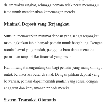
dalam waktu singkat, sehingga pemain tidak perlu menunggu
lama untuk mendapatkan kemenangan mereka.
Minimal Deposit yang Terjangkau
Situs ini menawarkan minimal deposit yang sangat terjangkau,
memungkinkan lebih banyak pemain untuk bergabung. Dengan
nominal awal yang rendah, pengguna baru dapat mencoba
permainan tanpa risiko finansial yang besar.
Hal ini sangat menguntungkan bagi pemain yang mungkin ragu
untuk berinvestasi besar di awal. Dengan pilihan deposit yang
bervariasi, pemain dapat memilih jumlah yang sesuai dengan
anggaran dan kenyamanan pribadi mereka.
Sistem Transaksi Otomatis