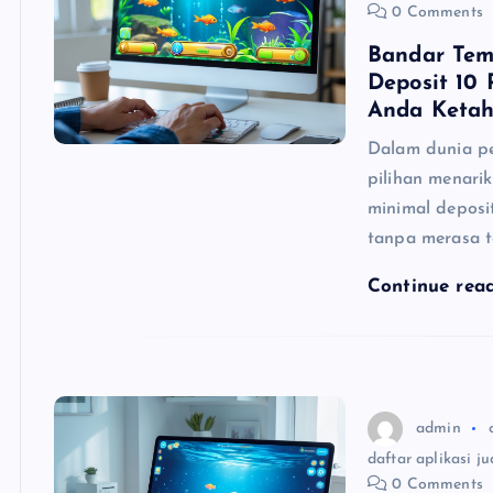
0 Comments
Bandar Tem
Deposit 10
Anda Ketah
Dalam dunia pe
pilihan menari
minimal deposi
tanpa merasa t
Continue rea
admin
daftar aplikasi j
0 Comments