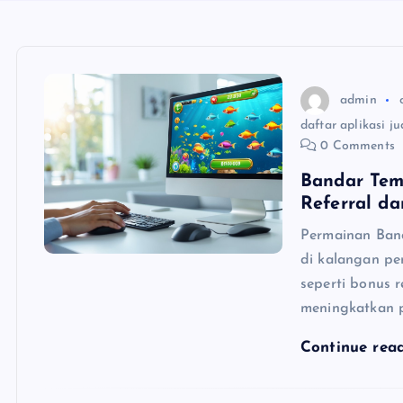
admin
daftar aplikasi j
0 Comments
Bandar Tem
Referral d
Permainan Ban
di kalangan pe
seperti bonus 
meningkatkan 
Continue rea