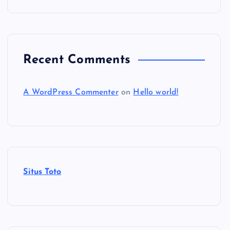
Recent Comments
A WordPress Commenter
on
Hello world!
Situs Toto