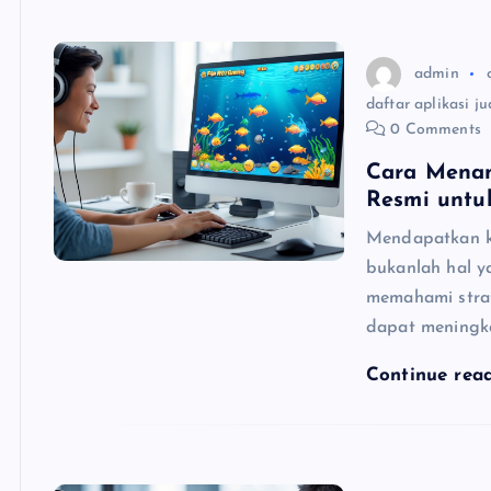
admin
daftar aplikasi j
0 Comments
Cara Menan
Resmi untuk
Mendapatkan k
bukanlah hal y
memahami strat
dapat meningk
Continue rea