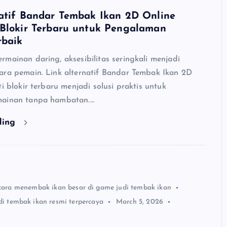
natif Bandar Tembak Ikan 2D Online
 Blokir Terbaru untuk Pengalaman
rbaik
mainan daring, aksesibilitas seringkali menjadi
ara pemain. Link alternatif Bandar Tembak Ikan 2D
ti blokir terbaru menjadi solusi praktis untuk
mainan tanpa hambatan.…
ding
cara menembak ikan besar di game judi tembak ikan
udi tembak ikan resmi terpercaya
March 5, 2026