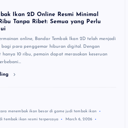
bak Ikan 2D Online Resmi Minimal
 Ribu Tanpa Ribet: Semua yang Perlu
ui
rmainan online, Bandar Tembak Ikan 2D telah menjadi
k bagi para penggemar hiburan digital. Dengan
t hanya 10 ribu, pemain dapat merasakan keseruan
erbebani…
ding
cara menembak ikan besar di game judi tembak ikan
udi tembak ikan resmi terpercaya
March 6, 2026