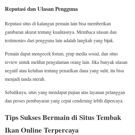
Reputasi dan Ulasan Pengguna
Reputasi situs di kalangan pemain lain bisa memberikan
gambaran akurat tentang kualitasnya. Membaca ulasan dan
testimonies dari pengguna lain adalah langkah yang bijak.
Pemain dapat mengecek forum, grup media sosial, dan situs
review untuk melihat pengalaman orang lain. Jika banyak ulasan
negatif atau keluhan tentang penarikan dana yang sulit, itu bisa
menjadi tanda merah.
Sebaliknya, situs yang mendapat pujian atas layanan pelanggan
dan proses pembayaran yang cepat cenderung lebih dipercaya.
Tips Sukses Bermain di Situs Tembak
Ikan Online Terpercaya