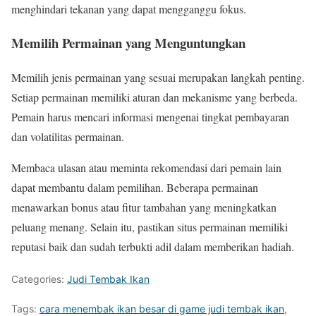
menghindari tekanan yang dapat mengganggu fokus.
Memilih Permainan yang Menguntungkan
Memilih jenis permainan yang sesuai merupakan langkah penting.
Setiap permainan memiliki aturan dan mekanisme yang berbeda.
Pemain harus mencari informasi mengenai tingkat pembayaran
dan volatilitas permainan.
Membaca ulasan atau meminta rekomendasi dari pemain lain
dapat membantu dalam pemilihan. Beberapa permainan
menawarkan bonus atau fitur tambahan yang meningkatkan
peluang menang. Selain itu, pastikan situs permainan memiliki
reputasi baik dan sudah terbukti adil dalam memberikan hadiah.
Categories:
Judi Tembak Ikan
Tags:
cara menembak ikan besar di game judi tembak ikan
,