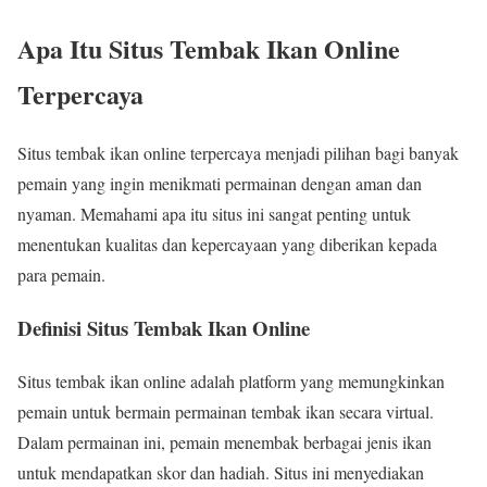
Apa Itu Situs Tembak Ikan Online
Terpercaya
Situs tembak ikan online terpercaya menjadi pilihan bagi banyak
pemain yang ingin menikmati permainan dengan aman dan
nyaman. Memahami apa itu situs ini sangat penting untuk
menentukan kualitas dan kepercayaan yang diberikan kepada
para pemain.
Definisi Situs Tembak Ikan Online
Situs tembak ikan online adalah platform yang memungkinkan
pemain untuk bermain permainan tembak ikan secara virtual.
Dalam permainan ini, pemain menembak berbagai jenis ikan
untuk mendapatkan skor dan hadiah. Situs ini menyediakan