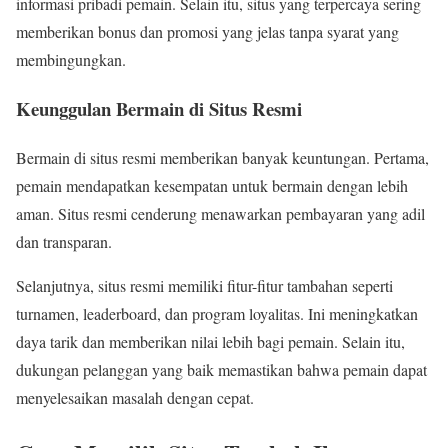
informasi pribadi pemain. Selain itu, situs yang terpercaya sering
memberikan bonus dan promosi yang jelas tanpa syarat yang
membingungkan.
Keunggulan Bermain di Situs Resmi
Bermain di situs resmi memberikan banyak keuntungan. Pertama,
pemain mendapatkan kesempatan untuk bermain dengan lebih
aman. Situs resmi cenderung menawarkan pembayaran yang adil
dan transparan.
Selanjutnya, situs resmi memiliki fitur-fitur tambahan seperti
turnamen, leaderboard, dan program loyalitas. Ini meningkatkan
daya tarik dan memberikan nilai lebih bagi pemain. Selain itu,
dukungan pelanggan yang baik memastikan bahwa pemain dapat
menyelesaikan masalah dengan cepat.