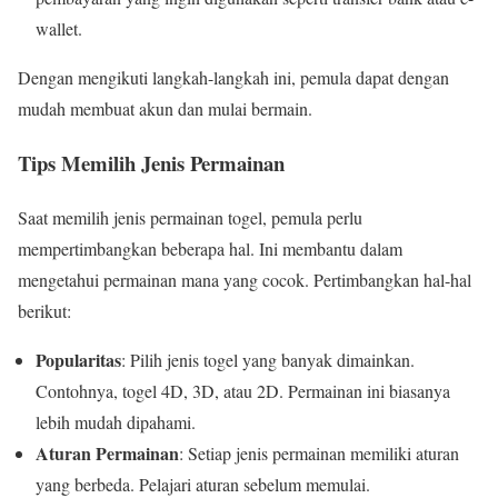
wallet.
Dengan mengikuti langkah-langkah ini, pemula dapat dengan
mudah membuat akun dan mulai bermain.
Tips Memilih Jenis Permainan
Saat memilih jenis permainan togel, pemula perlu
mempertimbangkan beberapa hal. Ini membantu dalam
mengetahui permainan mana yang cocok. Pertimbangkan hal-hal
berikut:
Popularitas
: Pilih jenis togel yang banyak dimainkan.
Contohnya, togel 4D, 3D, atau 2D. Permainan ini biasanya
lebih mudah dipahami.
Aturan Permainan
: Setiap jenis permainan memiliki aturan
yang berbeda. Pelajari aturan sebelum memulai.