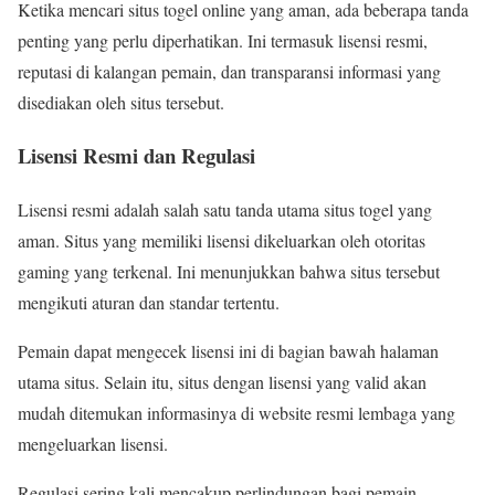
Ketika mencari situs togel online yang aman, ada beberapa tanda
penting yang perlu diperhatikan. Ini termasuk lisensi resmi,
reputasi di kalangan pemain, dan transparansi informasi yang
disediakan oleh situs tersebut.
Lisensi Resmi dan Regulasi
Lisensi resmi adalah salah satu tanda utama situs togel yang
aman. Situs yang memiliki lisensi dikeluarkan oleh otoritas
gaming yang terkenal. Ini menunjukkan bahwa situs tersebut
mengikuti aturan dan standar tertentu.
Pemain dapat mengecek lisensi ini di bagian bawah halaman
utama situs. Selain itu, situs dengan lisensi yang valid akan
mudah ditemukan informasinya di website resmi lembaga yang
mengeluarkan lisensi.
Regulasi sering kali mencakup perlindungan bagi pemain,