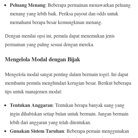
Peluang Menang
: Beberapa permainan menawarkan peluang
menang yang lebih baik. Periksa payout dan odds untuk
memahami berapa besar kemungkinan menang.
Dengan menilai opsi ini, pemula dapat menemukan jenis
permainan yang paling sesuai dengan mereka.
Mengelola Modal dengan Bijak
Mengelola modal sangat penting dalam bermain togel. Ini dapat
membantu pemula menghindari kerugian besar. Berikut beberapa
tips untuk manajemen modal:
Tentukan Anggaran
: Tentukan berapa banyak uang yang
ingin dihabiskan setiap bulan untuk bermain. Jangan bermain
lebih dari anggaran yang telah ditentukan.
Gunakan Sistem Taruhan
: Beberapa pemain menggunakan