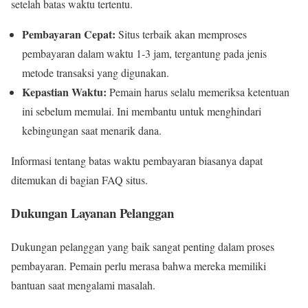
setelah batas waktu tertentu.
Pembayaran Cepat:
Situs terbaik akan memproses
pembayaran dalam waktu 1-3 jam, tergantung pada jenis
metode transaksi yang digunakan.
Kepastian Waktu:
Pemain harus selalu memeriksa ketentuan
ini sebelum memulai. Ini membantu untuk menghindari
kebingungan saat menarik dana.
Informasi tentang batas waktu pembayaran biasanya dapat
ditemukan di bagian FAQ situs.
Dukungan Layanan Pelanggan
Dukungan pelanggan yang baik sangat penting dalam proses
pembayaran. Pemain perlu merasa bahwa mereka memiliki
bantuan saat mengalami masalah.