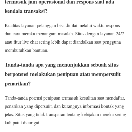
termasuk jam operasional dan respons saat ada
kendala transaksi?
Kualitas layanan pelanggan bisa dinilai melalui waktu respons
dan cara mereka menangani masalah. Situs dengan layanan 24/7
atau fitur live chat sering lebih dapat diandalkan saat pengguna
membutuhkan bantuan.
Tanda-tanda apa yang menunjukkan sebuah situs
berpotensi melakukan penipuan atau mempersulit
penarikan?
Tanda-tanda potensi penipuan termasuk kesulitan saat mendaftar,
penarikan yang dipersulit, dan kurangnya informasi kontak yang
jelas. Situs yang tidak transparan tentang kebijakan mereka sering
kali patut dicurigai.