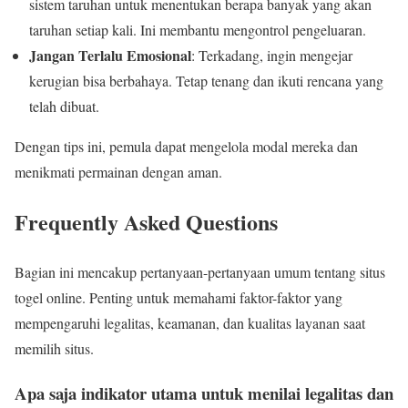
sistem taruhan untuk menentukan berapa banyak yang akan
taruhan setiap kali. Ini membantu mengontrol pengeluaran.
Jangan Terlalu Emosional
: Terkadang, ingin mengejar
kerugian bisa berbahaya. Tetap tenang dan ikuti rencana yang
telah dibuat.
Dengan tips ini, pemula dapat mengelola modal mereka dan
menikmati permainan dengan aman.
Frequently Asked Questions
Bagian ini mencakup pertanyaan-pertanyaan umum tentang situs
togel online. Penting untuk memahami faktor-faktor yang
mempengaruhi legalitas, keamanan, dan kualitas layanan saat
memilih situs.
Apa saja indikator utama untuk menilai legalitas dan